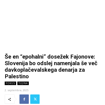
Še en “epohalni” dosežek Fajonove:
Slovenija bo odslej namenjala še več
davkoplačevalskega denarja za
Palestino
FOKUS
TUJINA
2. septembra, 2025