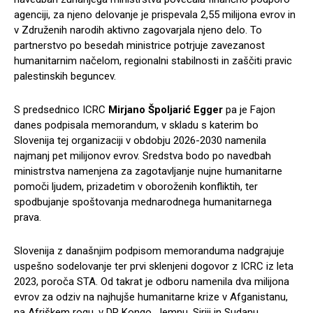
agenciji, za njeno delovanje je prispevala 2,55 milijona evrov in
v Združenih narodih aktivno zagovarjala njeno delo. To
partnerstvo po besedah ministrice potrjuje zavezanost
humanitarnim načelom, regionalni stabilnosti in zaščiti pravic
palestinskih beguncev.
S predsednico ICRC
Mirjano Špoljarić Egger
pa je Fajon
danes podpisala memorandum, v skladu s katerim bo
Slovenija tej organizaciji v obdobju 2026-2030 namenila
najmanj pet milijonov evrov. Sredstva bodo po navedbah
ministrstva namenjena za zagotavljanje nujne humanitarne
pomoči ljudem, prizadetim v oboroženih konfliktih, ter
spodbujanje spoštovanja mednarodnega humanitarnega
prava.
Slovenija z današnjim podpisom memoranduma nadgrajuje
uspešno sodelovanje ter prvi sklenjeni dogovor z ICRC iz leta
2023, poroča STA. Od takrat je odboru namenila dva milijona
evrov za odziv na najhujše humanitarne krize v Afganistanu,
na Afriškem rogu, v DR Kongo, Jemnu, Siriji in Sudanu.