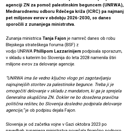
agenciji ZN za pomoč palestinskim beguncem (UNRWA),
Mednarodnemu odboru Rdečega križa (ICRC) pa najmanj
pet milijonov evrov v obdobju 2026-2030, so danes
sporočili z zunanjega ministrstva.
Zunanja ministrica
Tanja Fajon
je namreč danes ob robu
Blejskega strateškega foruma (BSF) z
vodjo UNRWA
Phillipom Lazzarinijem
podpisala sporazum,
v skladu s katerim bo Slovenija do leta 2028 namenila štiri
milijone evrov za delovanje agencije.
“UNRWA ima še vedno ključno vlogo pri zagotavljanju
najnujnejših storitev za palestinske begunce. Treba ji je
omogočiti delovanje v skladu z mandatom, ki ga je sprejela
Generalna skupščina ZN. Dokler ne bo dosežena pravična
politična rešitev, bo Slovenija dosledno podpirala delovanje
agencije,”
je ob podpisu dejala Fajon.
Slovenija je od začetka vojne v Gazi oktobra 2023 po
navedbah zunanjega ministrstva povečala finančno podporo