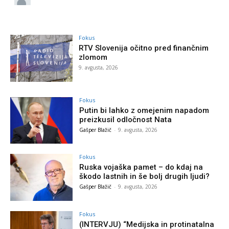
Fokus
RTV Slovenija očitno pred finančnim
zlomom
9. avgusta, 2026
Fokus
Putin bi lahko z omejenim napadom
preizkusil odločnost Nata
Gašper Blažič
-
9. avgusta, 2026
Fokus
Ruska vojaška pamet – do kdaj na
škodo lastnih in še bolj drugih ljudi?
Gašper Blažič
-
9. avgusta, 2026
Fokus
(INTERVJU) “Medijska in protinatalna