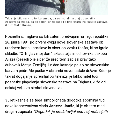
Takrat je bilo na vrhu toliko snega, da so morali najprej odkopati vrh
Aljazevega stolpa, da so sploh lahko zaceli s pripravami na razvitje zastave.
(Foto: Mirko Kunšič)
Posnetki iz Triglava so bili zatem predvajani na Trgu republike
26. junija 1991 po prvem dvigu nove slovenske zastave ob
uradnem koncu proslave in sicer ob zvoku fanfar, ki so igrale
skladbo “O Triglav moj dom” skladatelja in duhovnika Jakoba
Aljaža (besedilo je sicer že pred tem zapisal prav tako
duhovnik Matija Zemljič). Le dan kasneje pa so se slovenskim
barvam pridružile puške v obrambi novonastale države. Kdor je
takrat dogajanje spremljal po televiziji je lahko videl tudi
posnetke plapolanja slovenske zastave na Triglavu, ki že od
nekdaj velja za simbol slovenstva.
35 let kasneje se tega simboličnega dogodka spominja tudi
nova konservativna vlada
Janeza Janše
, ki je ob tem med
drugim zapisala:
“Dogodek je predstavljal eno najmočnejših