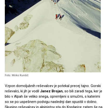
Foto: Mirko Kunšič
Vzpon domoljubnih reševalcev je potekal precej tajno. Gorski
reševalci, ki jih je vodil
Janez Brojan
, so bili zaradi tega, ker je
bilo v Alpah še veliko snega, opremljeni s smučmi, s katerimi
so se po uspešnem podvigu naslednji dan spustili v dolino.
Skupino reševalcev in alpinistov sta do Kredarice zatem še na