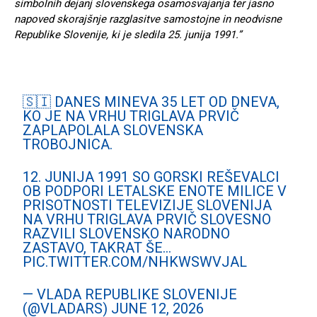
simbolnih dejanj slovenskega osamosvajanja ter jasno
napoved skorajšnje razglasitve samostojne in neodvisne
Republike Slovenije, ki je sledila 25. junija 1991.”
🇸🇮 DANES MINEVA 35 LET OD DNEVA,
KO JE NA VRHU TRIGLAVA PRVIČ
ZAPLAPOLALA SLOVENSKA
TROBOJNICA.
12. JUNIJA 1991 SO GORSKI REŠEVALCI
OB PODPORI LETALSKE ENOTE MILICE V
PRISOTNOSTI TELEVIZIJE SLOVENIJA
NA VRHU TRIGLAVA PRVIČ SLOVESNO
RAZVILI SLOVENSKO NARODNO
ZASTAVO, TAKRAT ŠE…
PIC.TWITTER.COM/NHKWSWVJAL
— VLADA REPUBLIKE SLOVENIJE
(@VLADARS)
JUNE 12, 2026