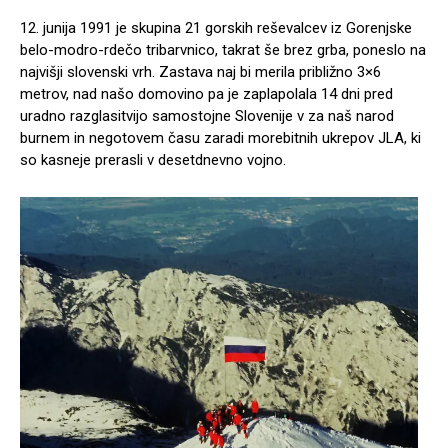
12. junija 1991 je skupina 21 gorskih reševalcev iz Gorenjske
belo-modro-rdečo tribarvnico, takrat še brez grba, poneslo na
najvišji slovenski vrh. Zastava naj bi merila približno 3×6
metrov, nad našo domovino pa je zaplapolala 14 dni pred
uradno razglasitvijo samostojne Slovenije v za naš narod
burnem in negotovem času zaradi morebitnih ukrepov JLA, ki
so kasneje prerasli v desetdnevno vojno.