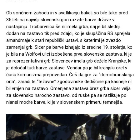
Ob sončnem zahodu in v svetlikanju bakelj so bile tako pred
35 leti na najvišji slovenski gori razvite barve države v
nastajanju. Troibarvnica še ni imela grba, saj je bil slednji
dodan na zastavo tik pred zdajci, ko je skupščina RS sprejela
amandmaje k stari republiški ustavi, s katerimi je zvezdo
zamenjal grb. Sicer pa barve izhajajo iz sredine 19. stoletja, ko
je bila na Wolfovi ulici izobešena prva slovenska zastava, ki je
za reprezentativni grb Slovencev imela grb dežele Kranjske, ki
je določal tudi barve zastave. Vendar pa je bil kranjski orel v
času komunizma prepovedan. Češ da gre za “domobranskega
orla”, zaradi te “težavne” zgodovinske dediščine pa kasneje ni
bil vrnjen na zastavo. Omenjena zastava brez grba sicer velja
za slovensko narodno zastavo, od ruske pa se razlikuje po
niansi modre barve, ki je v slovenskem primeru temnejša.