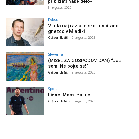
približati naše delo«
9. avgusta, 2026
Fokus
Vlada naj razsuje skorumpirano
gnezdo v Mladiki
Gašper Blažič
-
9. avgusta, 2026
Slovenija
(MISEL ZA GOSPODOV DAN) “Jaz
sem! Ne bojte se!”
Gašper Blažič
-
9. avgusta, 2026
Šport
Lionel Messi žaluje
Gašper Blažič
-
9. avgusta, 2026