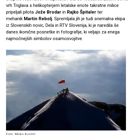
vrh Triglava s helikopterjem letalske enote takratne milice
pripeljali pilota
Jože Brodar
in
Rajko Špitaler
ter
mehanik
Martin Rebolj
. Spremljala jih je tudi snemalna ekipa
iz Slovenskih novic, Dela in RTV Slovenija, ki je naredila še
danes ikonične posnetke in fotografije, ki veljajo za enega
najmočnejših simbolov osamosvojitve.
Foto: Mirko Kunšič