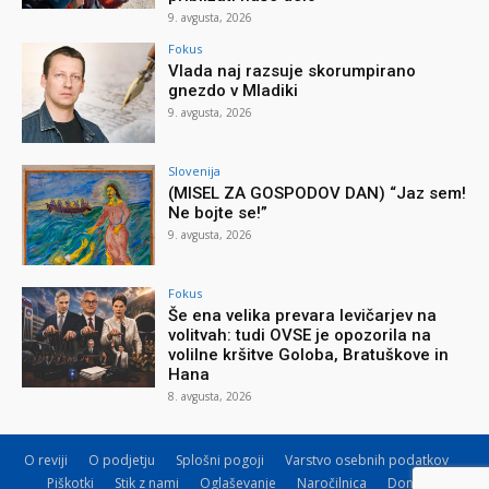
9. avgusta, 2026
Fokus
Vlada naj razsuje skorumpirano
gnezdo v Mladiki
9. avgusta, 2026
Slovenija
(MISEL ZA GOSPODOV DAN) “Jaz sem!
Ne bojte se!”
9. avgusta, 2026
Fokus
Še ena velika prevara levičarjev na
volitvah: tudi OVSE je opozorila na
volilne kršitve Goloba, Bratuškove in
Hana
8. avgusta, 2026
O reviji
O podjetju
Splošni pogoji
Varstvo osebnih podatkov
Piškotki
Stik z nami
Oglaševanje
Naročilnica
Donacije