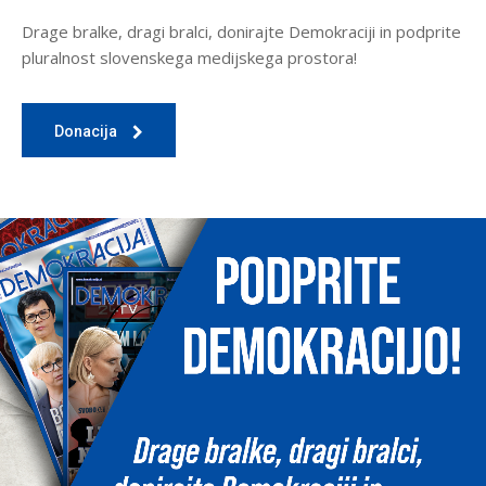
Drage bralke, dragi bralci, donirajte Demokraciji in podprite
pluralnost slovenskega medijskega prostora!
Donacija