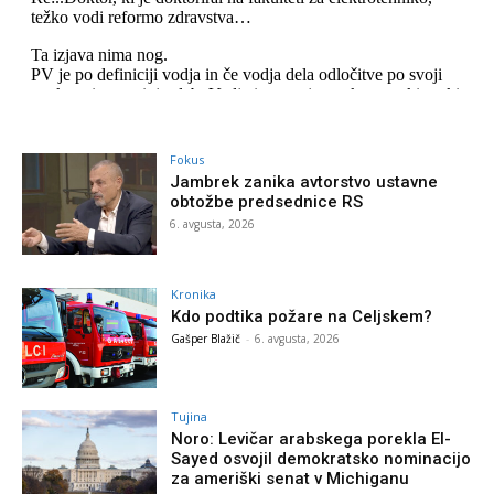
Fokus
Jambrek zanika avtorstvo ustavne
obtožbe predsednice RS
6. avgusta, 2026
Kronika
Kdo podtika požare na Celjskem?
Gašper Blažič
-
6. avgusta, 2026
Tujina
Noro: Levičar arabskega porekla El-
Sayed osvojil demokratsko nominacijo
za ameriški senat v Michiganu