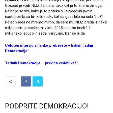
inštitucij. O tem sem pisal v svojih blogih, a ni nič pomagalo.
Gospod je vodil NIJZ štiri leta, tako kot je to znal in zmogel.
Najbolje se vidi, kako je to potekalo, iz njegovih javnih
nastopov, ki so bili zelo redki, kot da ga ni bilo na čelu NIJZ.
Poleg vsega ne mremo mimo, da sem mu NIJZ predal z nekaj
milijonskim presežkom, v letu 2025 pa smo imeli 1,2
milijonsko izgubo in sedaj varčujejo, kjer se le da.
Celoten intervju si lahko preberete v tiskani izdaji
Demokracije!
Tednik Demokracija – pravica vedeti več!
PODPRITE DEMOKRACIJO!