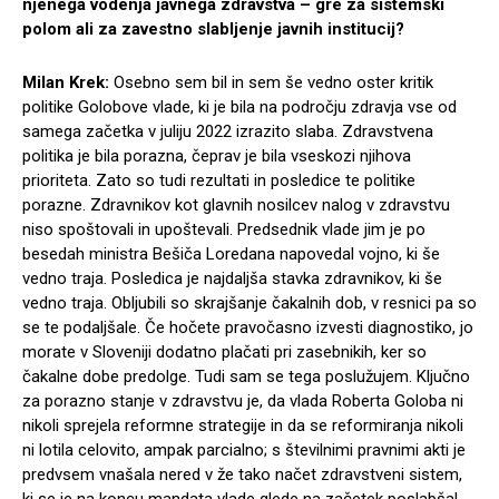
njenega vodenja javnega zdravstva – gre za sistemski
polom ali za zavestno slabljenje javnih institucij?
Milan Krek:
Osebno sem bil in sem še vedno oster kritik
politike Golobove vlade, ki je bila na področju zdravja vse od
samega začetka v juliju 2022 izrazito slaba. Zdravstvena
politika je bila porazna, čeprav je bila vseskozi njihova
prioriteta. Zato so tudi rezultati in posledice te politike
porazne. Zdravnikov kot glavnih nosilcev nalog v zdravstvu
niso spoštovali in upoštevali. Predsednik vlade jim je po
besedah ministra Bešiča Loredana napovedal vojno, ki še
vedno traja. Posledica je najdaljša stavka zdravnikov, ki še
vedno traja. Obljubili so skrajšanje čakalnih dob, v resnici pa so
se te podaljšale. Če hočete pravočasno izvesti diagnostiko, jo
morate v Sloveniji dodatno plačati pri zasebnikih, ker so
čakalne dobe predolge. Tudi sam se tega poslužujem. Ključno
za porazno stanje v zdravstvu je, da vlada Roberta Goloba ni
nikoli sprejela reformne strategije in da se reformiranja nikoli
ni lotila celovito, ampak parcialno; s številnimi pravnimi akti je
predvsem vnašala nered v že tako načet zdravstveni sistem,