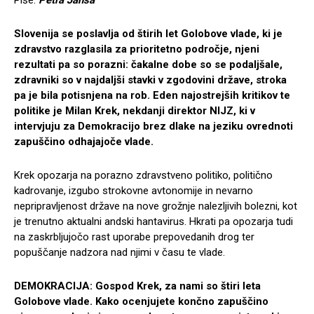
Piše:
Petra Janša
Slovenija se poslavlja od štirih let Golobove vlade, ki je
zdravstvo razglasila za prioritetno področje, njeni
rezultati pa so porazni: čakalne dobe so se podaljšale,
zdravniki so v najdaljši stavki v zgodovini države, stroka
pa je bila potisnjena na rob. Eden najostrejših kritikov te
politike je Milan Krek, nekdanji direktor NIJZ, ki v
intervjuju za Demokracijo brez dlake na jeziku ovrednoti
zapuščino odhajajoče vlade.
Krek opozarja na porazno zdravstveno politiko, politično
kadrovanje, izgubo strokovne avtonomije in nevarno
nepripravljenost države na nove grožnje nalezljivih bolezni, kot
je trenutno aktualni andski hantavirus. Hkrati pa opozarja tudi
na zaskrbljujočo rast uporabe prepovedanih drog ter
popuščanje nadzora nad njimi v času te vlade.
DEMOKRACIJA: Gospod Krek, za nami so štiri leta
Golobove vlade. Kako ocenjujete končno zapuščino