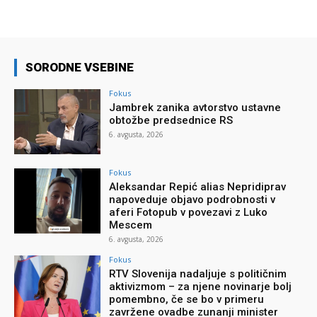
SORODNE VSEBINE
Fokus
Jambrek zanika avtorstvo ustavne
obtožbe predsednice RS
6. avgusta, 2026
Fokus
Aleksandar Repić alias Nepridiprav
napoveduje objavo podrobnosti v
aferi Fotopub v povezavi z Luko
Mescem
6. avgusta, 2026
Fokus
RTV Slovenija nadaljuje s političnim
aktivizmom – za njene novinarje bolj
pomembno, če se bo v primeru
zavržene ovadbe zunanji minister