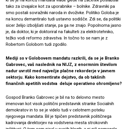
ki se je na koncu mandata vlade glede na začetek poslabšal
tako za izvajalce kot za uporabnike – bolnike. Zdravniki pa
smo postali sovražniki naroda in dvoživke. Politiko Goloba je
na koncu demantiralo tudi ustavno sodišče. Zdi se, da politiki
sicer želijo izboljšati stanje, pa ga ne znajo. Popolnoma jasno
je, da doktor, ki je doktoriral na fakulteti za elektrotehniko,
težko vodi reformo zdravstva. In točno to se nam je z
Robertom Golobom tudi zgodilo.
Mediji so v Golobovem mandatu razkrili, da se je Branko
Gabrovec, vaš naslednik na NIJZ, z enormnim številom
nadur uvrstil med največje plačne rekorderje v javnem
sektorju. Kako komentirate dejstvo, da ob takšnih
finančnih apetitih vodstva deluje operativno ohromljeno?
Gospod Branko Gabrovec je bil na to delovno mesto
imenovan kot visok politični predstavnik stranke Socialnih
demokratov in to se je videlo tudi v celotnem poteku
njegovega mandata. Bil je tipičen predstavnik političnega
kadrovanja direktorjev na vodstvena mesta strokovnih