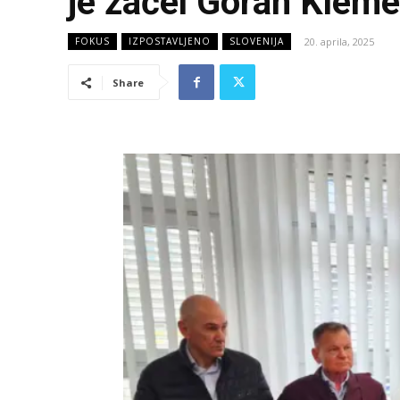
je začel Goran Kleme
20. aprila, 2025
FOKUS
IZPOSTAVLJENO
SLOVENIJA
Share