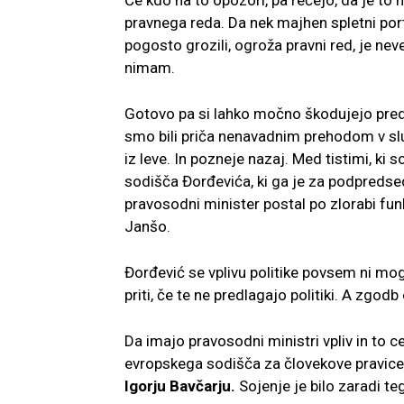
Če kdo na to opozori, pa rečejo, da je to
pravnega reda. Da nek majhen spletni portal
pogosto grozili, ogroža pravni red, je neve
nimam.
Gotovo pa si lahko močno škodujejo preds
smo bili priča nenavadnim prehodom v slu
iz leve. In pozneje nazaj. Med tistimi, ki 
sodišča Đorđevića, ki ga je za podpredse
pravosodni minister postal po zlorabi funk
Janšo.
Đorđević se vplivu politike povsem ni mo
priti, če te ne predlagajo politiki. A zgod
Da imajo pravosodni ministri vpliv in to c
evropskega sodišča za človekove pravice 
Igorju Bavčarju.
Sojenje je bilo zaradi te