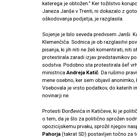
katerega je obtožen.” Ker tožilstvo korupci
Janeza Janše v Trenti, ni dokazalo z got
oškodovanja podjetja, je razglasila.
Sojenje je bilo seveda predvsem Janši. Kast
Klemenčiča. Sodnica je ob razglasitvi pove
pisanja, ki jih niti ne želi komentirati, nit
protestirala zaradi izjav predstavnikov po
sodstva. Podobno sta protestirala šef v
ministrica
Andreja Katič
. Da rušimo pravni
mene osebno, ker sem objavil anonimko, k
Vsebovala je vrsto podatkov, do katerih i
novinarji ne.
Protesti Đorđevića in Katičeve, ki je polit
o tem, da je šlo za politično sprožen sodn
opozicijskemu prvaku, sprožil njegov naspr
Pahorja
(takrat SD) postavljen točno za to