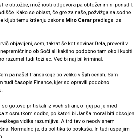
 ostre obtožbe, možnosti odgovora pa obtoženim ni ponudil.
odišče. Kako se oblast, če gre za naše, požvižga na sodne
eje kljub temu kršenju zakona
Miro Cerar
predlagal za
rvič objavljeni, sem, takrat še kot novinar Dela, preveril v
nepremičnino ob Soči ali kakšno podobno tam okoli kupiti
o razumel tudi tožilec. Več bi naj bil kriminal.
em pa našel transakcije po veliko višjih cenah. Sam
om tudi časopis Finance, kjer so opravili podobno
u.
so gotovo pritiskali iz vseh strani, o njej pa je med
mka z osnutkom sodbe, po kateri bi Janša moral biti obsojen
loveškega vidika razumljiva. A trditev o neodvisnem
ešna. Normalno je, da politika to poskuša. In tudi uspe jim
o.