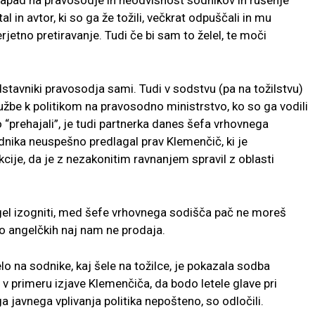
 napad na pravosodje in neodvisnost sodnikov in rušenje
 in avtor, ki so ga že tožili, večkrat odpuščali in mu
rjetno pretiravanje. Tudi če bi sam to želel, te moči
tavniki pravosodja sami. Tudi v sodstvu (pa na tožilstvu)
žbe k politikom na pravosodno ministrstvo, ko so ga vodili
so “prehajali”, je tudi partnerka danes šefa vrhovnega
dnika neuspešno predlagal prav Klemenčič, ki je
cije, da je z nezakonitim ravnanjem spravil z oblasti
gel izogniti, med šefe vrhovnega sodišča pač ne moreš
b o angelčkih naj nam ne prodaja.
elo na sodnike, kaj šele na tožilce, je pokazala sodba
v primeru izjave Klemenčiča, da bodo letele glave pri
ga javnega vplivanja politika nepošteno, so odločili.