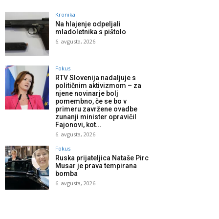
Kronika
Na hlajenje odpeljali
mladoletnika s pištolo
6. avgusta, 2026
Fokus
RTV Slovenija nadaljuje s
političnim aktivizmom – za
njene novinarje bolj
pomembno, če se bo v
primeru zavržene ovadbe
zunanji minister opravičil
Fajonovi, kot...
6. avgusta, 2026
Fokus
Ruska prijateljica Nataše Pirc
Musar je prava tempirana
bomba
6. avgusta, 2026