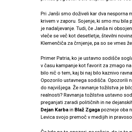
Pri Janši smo doživeli kar dva nesporna m
krivem v zaporu. Sojenje, ki smo mu bila pr
je nadaljevanje. Tudi, če Janša ni obsojen,
vleče se več kot desetletje, številni novi
Klemenčiča za črnjenje, pa so se vmes že za
Primer Patria, ko je ustavno sodišče sogl
v času kampanje kot favorit za zmago na 
bilo nič o tem, kaj bi naj bilo kaznivo ra
Opozorilo ustavnega sodišča. Opozorili n
do najvišjega. Že ravnanje tožilstva je b
realnosti? Ravnanja tožilstva ustavno sodi
preganjati zaradi političnih in ne dejanski
Dejan Karba
in
Blaž Zgaga
pozneje oba na
Levica svojo premoč v medijih in pravosodj