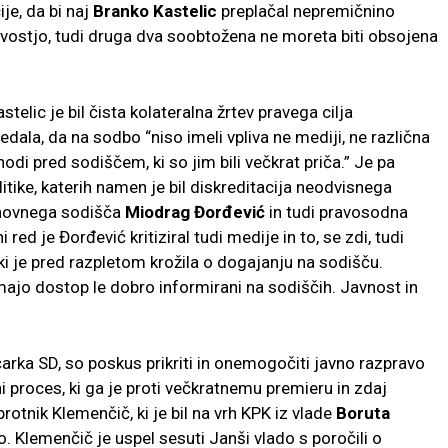
je, da bi naj
Branko Kastelic
preplačal nepremičnino
ovostjo, tudi druga dva soobtožena ne moreta biti obsojena
elic je bil čista kolateralna žrtev pravega cilja
dala, da na sodbo “niso imeli vpliva ne mediji, ne različna
i shodi pred sodiščem, ki so jim bili večkrat priča.” Je pa
litike, katerih namen je bil diskreditacija neodvisnega
rhovnega sodišča
Miodrag Đorđević
in tudi pravosodna
 red je Đorđević kritiziral tudi medije in to, se zdi, tudi
i je pred razpletom krožila o dogajanju na sodišču.
majo dostop le dobro informirani na sodiščih. Javnost in
ičarka SD, so poskus prikriti in onemogočiti javno razpravo
i proces, ki ga je proti večkratnemu premieru in zdaj
otnik Klemenčič, ki je bil na vrh KPK iz vlade
Boruta
. Klemenčič je uspel sesuti Janši vlado s poročili o