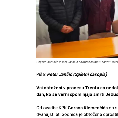
Celjsko sodišče je lani Janši in soobtoženima v zadevi Tre
Piše:
Peter Jančič (Spletni časopis)
Vsi obtoženi v procesu Trenta so nedolž
dan, ko se verni spominjajo smrti Jezusa
Od ovadbe KPK
Gorana Klemenčiča
do so
dvanajst let. Sodnica je obtožene oprostil