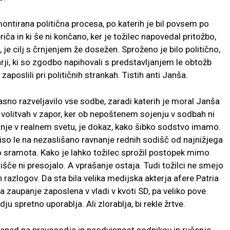
ontirana politična procesa, po katerih je bil povsem po
iča in ki še ni končano, ker je tožilec napovedal pritožbo,
 je cilj s črnjenjem že dosežen. Sproženo je bilo politično,
narji, ki so zgodbo napihovali s predstavljanjem le obtožb
poslili pri političnih strankah. Tistih anti Janša.
asno razveljavilo vse sodbe, zaradi katerih je moral Janša
volitvah v zapor, ker ob nepoštenem sojenju v sodbah ni
vnanje v realnem svetu, je dokaz, kako šibko sodstvo imamo.
iso le na nezaslišano ravnanje rednih sodišč od najnižjega
ilo sramota. Kako je lahko tožilec sprožil postopek mimo
šče ni presojalo. A vprašanje ostaja. Tudi tožilci ne smejo
h razlogov. Da sta bila velika medijska akterja afere Patria
 zaupanje zaposlena v vladi v kvoti SD, pa veliko pove.
u spretno uporablja. Ali zlorablja, bi rekle žrtve.