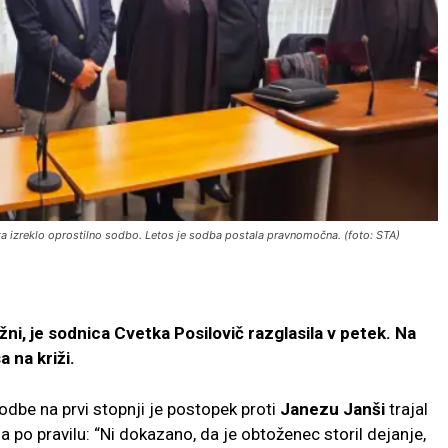
nta izreklo oprostilno sodbo. Letos je sodba postala pravnomočna. (foto: STA)
ni, je sodnica Cvetka Posilovič razglasila v petek. Na
 na križi.
dbe na prvi stopnji je postopek proti
Janezu Janši
trajal
a po pravilu: “Ni dokazano, da je obtoženec storil dejanje,