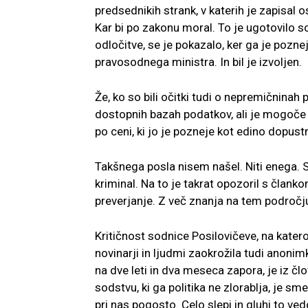
predsednikih strank, v katerih je zapisal
Kar bi po zakonu moral. To je ugotovilo s
odločitve, se je pokazalo, ker ga je pozn
pravosodnega ministra. In bil je izvoljen.
Že, ko so bili očitki tudi o nepremičninah p
dostopnih bazah podatkov, ali je mogoče 
po ceni, ki jo je pozneje kot edino dopustn
Takšnega posla nisem našel. Niti enega. S
kriminal. Na to je takrat opozoril s člank
preverjanje. Z več znanja na tem področj
Kritičnost sodnice Posilovičeve, na katero 
novinarji in ljudmi zaokrožila tudi anoni
na dve leti in dva meseca zapora, je iz č
sodstvu, ki ga politika ne zlorablja, je sm
pri nas pogosto. Celo slepi in gluhi to ved