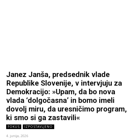
Janez Janša, predsednik vlade
Republike Slovenije, v intervjuju za
Demokracijo: »Upam, da bo nova
vlada ‘dolgočasna’ in bomo imeli
dovolj miru, da uresničimo program,
ki smo si ga zastavili«
FOKUS
IZPOSTAVLJENO
4. junija, 2026