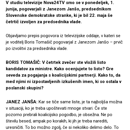
V studiu televizije Nova24TV smo se v ponedeljek, 1.
junija, pogovarjali z Janezom Janšo, predsednikom
Slovenske demokratske stranke, ki je bil 22. maja še
četrtič izvoljen za predsednika vlade.
Objavljamo prepis pogovora iz televizijske oddaje, v kateri se
je voditelj Boris Tomašič pogovarjal z Janezom Janšo – prvič
po izvolitvi za predsednika vlade.
BORIS TOMAŠIČ: V četrtek zvečer ste vložili listo
kandidatov za ministre. Kako ocenjujete to listo? Gre
seveda za pogajanja s koalicijskimi partnerji. Kako to, da
med njimi ni izpostavljenih izkušenih imen, ki so ostala v
poslanski skupini?
JANEZ JANŠA:
Kar se tiče same liste, je ta najboljša možna
v situaciji, ko je treba upoštevati mnoge stvari. Če ste
pozorno prebrali koalicijsko pogodbo, je obsežna. Ne po
številu besed, ampak po korakih, ki jih je treba narediti,
uresničiti. To bo možno zgolj, če si nekoliko delimo delo. To