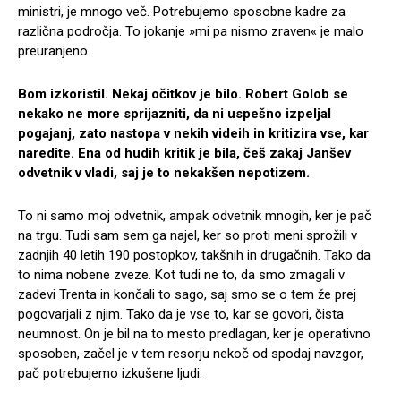
ministri, je mnogo več. Potrebujemo sposobne kadre za
različna področja. To jokanje »mi pa nismo zraven« je malo
preuranjeno.
Bom izkoristil. Nekaj očitkov je bilo. Robert Golob se
nekako ne more sprijazniti, da ni uspešno izpeljal
pogajanj, zato nastopa v nekih videih in kritizira vse, kar
naredite. Ena od hudih kritik je bila, češ zakaj Janšev
odvetnik v vladi, saj je to nekakšen nepotizem.
To ni samo moj odvetnik, ampak odvetnik mnogih, ker je pač
na trgu. Tudi sam sem ga najel, ker so proti meni sprožili v
zadnjih 40 letih 190 postopkov, takšnih in drugačnih. Tako da
to nima nobene zveze. Kot tudi ne to, da smo zmagali v
zadevi Trenta in končali to sago, saj smo se o tem že prej
pogovarjali z njim. Tako da je vse to, kar se govori, čista
neumnost. On je bil na to mesto predlagan, ker je operativno
sposoben, začel je v tem resorju nekoč od spodaj navzgor,
pač potrebujemo izkušene ljudi.