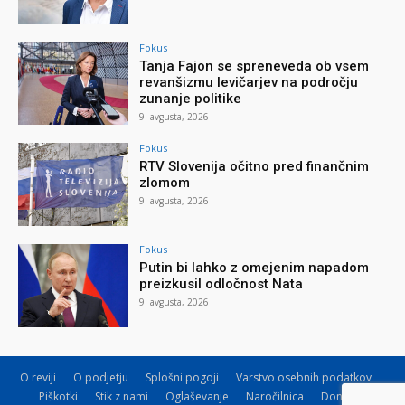
Fokus
Tanja Fajon se spreneveda ob vsem
revanšizmu levičarjev na področju
zunanje politike
9. avgusta, 2026
Fokus
RTV Slovenija očitno pred finančnim
zlomom
9. avgusta, 2026
Fokus
Putin bi lahko z omejenim napadom
preizkusil odločnost Nata
9. avgusta, 2026
O reviji
O podjetju
Splošni pogoji
Varstvo osebnih podatkov
Piškotki
Stik z nami
Oglaševanje
Naročilnica
Donacije