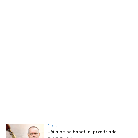
Fokus
Učilnice psihopatije: prva triada
10. avgusta, 2026