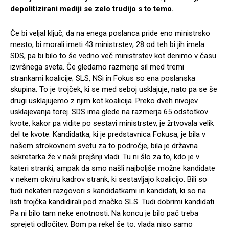
depolitizirani mediji se zelo trudijo s to temo.
Če bi veljal ključ, da na enega poslanca pride eno ministrsko
mesto, bi morali imeti 43 ministrstev; 28 od teh bi jih imela
SDS, pa bi bilo to še vedno več ministrstev kot denimo v času
izvršnega sveta. Če gledamo razmerje sil med tremi
strankami koalicije; SLS, NSi in Fokus so ena poslanska
skupina. To je trojček, ki se med seboj usklajuje, nato pa se še
drugi usklajujemo z njim kot koalicija. Preko dveh nivojev
usklajevanja torej. SDS ima glede na razmerja 65 odstotkov
kvote, kakor pa vidite po sestavi ministrstev, je žrtvovala velik
del te kvote. Kandidatka, ki je predstavnica Fokusa, je bila v
našem strokovnem svetu za to področje, bila je državna
sekretarka že v naši prejšnji vladi. Tu ni šlo za to, kdo je v
kateri stranki, ampak da smo našli najboljše možne kandidate
v nekem okviru kadrov strank, ki sestavljajo koalicijo. Bili so
tudi nekateri razgovori s kandidatkami in kandidati, ki so na
listi trojčka kandidirali pod značko SLS. Tudi dobrimi kandidati.
Pa ni bilo tam neke enotnosti. Na koncu je bilo pač treba
sprejeti odločitev. Bom pa rekel še to: vlada niso samo