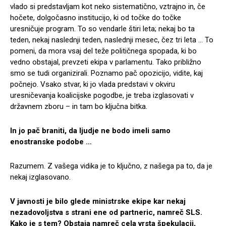
vlado si predstavljam kot neko sistematično, vztrajno in, če
hočete, dolgočasno institucijo, ki od točke do točke
uresničuje program. To so vendarle štiri leta; nekaj bo ta
teden, nekaj naslednji teden, naslednji mesec, čez tri leta … To
pomeni, da mora vsaj del teže političnega spopada, ki bo
vedno obstajal, prevzeti ekipa v parlamentu. Tako približno
smo se tudi organizirali. Poznamo pač opozicijo, vidite, kaj
počnejo. Vsako stvar, ki jo vlada predstavi v okviru
uresničevanja koalicijske pogodbe, je treba izglasovati v
državnem zboru – in tam bo ključna bitka.
In jo pač braniti, da ljudje ne bodo imeli samo
enostranske podobe …
Razumem. Z vašega vidika je to ključno, z našega pa to, da je
nekaj izglasovano.
V javnosti je bilo glede ministrske ekipe kar nekaj
nezadovoljstva s strani ene od partneric, namreč SLS.
Kako je s tem? Obstaja namreč cela vrsta špekulacij,