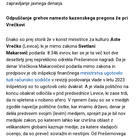
zapravljanje javnega denarja.
Odpuščanje grehov namesto kazenskega pregona že pri
Vrečkovi
Enako so prej storili že v korist ministrice za kulturo
Aste
Vrečko
(Levica), ki je mimo zakona
Svetlani
Makarovič
podarila 8.346 evrov, ker se je ta več kot dve
desetletji prej nepreklicno odrekla Prešerenovi nagradi. Da je
denar Vrečkova Makarovičevi podarila mimo zakona in
predpisov je ob inšpekciji finančnega
ministrstva ugotovilo
tudi računsko sodišče
v reviziji poslovanja vlade v letu 2023.
Inšpektorji so to ugotovili celo dvakrat. A je vlada politično na
koncu obakrat odločila v prid predsednice Levice, ki zase trdi,
da ni vpletena v nobeno afero. V njenem času so se v medijih
zgodile največje politične čistke, kar imamo državo, denar je
delila predvsem svojim (levim) medijem, sprejet pa je bil nov
medijski zakon, po katerem lahko kar izvršna oblast z
velikanskimi globami kaznuje medije, za katere vladajoči
ocenijo, da so preveč sovražni in nestrpni. Od Prešernovega