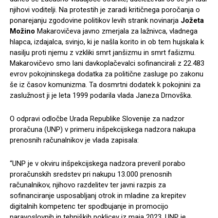
njihovi voditelji. Na protestih je zaradi kritičnega poročanja o
ponarejanju zgodovine politikov levih strank novinarja
Jožeta
Možino
Makarovičeva javno zmerjala za lažnivca, vladnega
hlapca, izdajalca, svinjo, ki je našla korito in ob tem hujskala k
nasilju proti njemu z vzkliki smrt janšizmu in smrt fašizmu.
Makarovičevo smo lani davkoplačevalci sofinancirali z 22.483
evrov pokojninskega dodatka za politične zasluge po zakonu
še iz časov komunizma. Ta dosmrtni dodatek k pokojnini za
zaslužnost ji je leta 1999 podarila vlada Janeza Drnovška.
O odpravi odločbe Urada Republike Slovenije za nadzor
proračuna (UNP) v primeru inšpekcijskega nadzora nakupa
prenosnih računalnikov je vlada zapisala:
“UNP je v okviru inšpekcijskega nadzora preveril porabo
proračunskih sredstev pri nakupu 13.000 prenosnih
računalnikov, njihovo razdelitev ter javni razpis za
sofinanciranje usposabljanj otrok in mladine za krepitev
digitalnih kompetenc ter spodbujanje in promocijo
naravoslovnih in tehniških poklicev iz maja 2023. UNP je