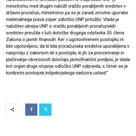
ministrstvu med drugim naložil vračilo porabljenih sredstev v
državni proračun, ministrstvo pa se je zaradi zmotne uporabe
materialnega prava zoper odločbo UNP pritožilo. Vlada je
naložitev ukrepa UNP o vračilu porabljenih proračunskih
sredstev preučila v luči določbe drugega odstavka 55. člena
Zakona o javnih financah. Ker v ugotovitvenem postopku ni
bilo ugotovljeno, da bi bila proračunska sredstva uporabljena v
nasprotju z zakonom ali s postopki, ki jih za prevzemanje in
plačevanje obveznosti določajo javnofinančni predpisi, je vlada
kot organ druge stopnje odločbo UNP odpravila, s čimer se je
konkretni postopek inšpekcijskega nadzora ustavil.”