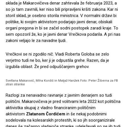
sklada je Makarovičeva denar zahtevala že februarja 2023, a
so jo tam zavrnili, ker niso bili pripravljeni kršiti zakona. Kar ni
storil sklad, je osebno storila ministrica. V normalni državi bi
politike, ki svojim aktivistom podarjajo javni denar, obiskali
organi pregona in bi se začel sodni postopek zaradi kraje. To
sem opozoril že, ko je javni denar Vrečkova podarila. A pri nas
zakoni veljajo le za navadne ljudi.
Vrečkovi se ni zgodilo nič. Vladi Roberta Goloba se zelo
verjetno tudi ne bo, ker ji je odpustila grehe. Razen, da je
izgubila oblast. Že pred odpuščanjem grehov.
Svetlana Makarovič, Miha Kordiš in Matjaž Hanžek Foto: Peter Žiberna za FB
stran stranke
Razlogi za nenavadno ravnanje z javnim denarjem so tudi
politični. Makarovičeva je pred volitvami leta 2022 kot politična
aktivistka skupaj z vladno financiranim političnim
aktivistom
Zlatanom Čordićem
in še nekaj podobnimi
sodelovala na kolesarskih protestih, ki so jih soorganizirale
danes še začasno vladajoče stranke, udeleževali so se jih tudi