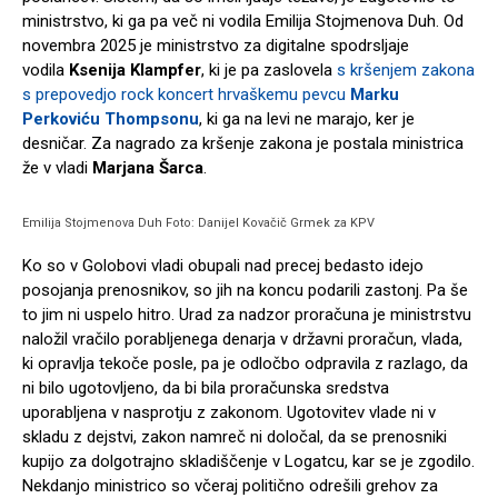
ministrstvo, ki ga pa več ni vodila Emilija Stojmenova Duh. Od
novembra 2025 je ministrstvo za digitalne spodrsljaje
vodila
Ksenija Klampfer
, ki je pa zaslovela
s kršenjem zakona
s prepovedjo rock koncert hrvaškemu pevcu
Marku
Perkoviću Thompsonu
, ki ga na levi ne marajo, ker je
desničar. Za nagrado za kršenje zakona je postala ministrica
že v vladi
Marjana Šarca
.
Emilija Stojmenova Duh Foto: Danijel Kovačič Grmek za KPV
Ko so v Golobovi vladi obupali nad precej bedasto idejo
posojanja prenosnikov, so jih na koncu podarili zastonj. Pa še
to jim ni uspelo hitro. Urad za nadzor proračuna je ministrstvu
naložil vračilo porabljenega denarja v državni proračun, vlada,
ki opravlja tekoče posle, pa je odločbo odpravila z razlago, da
ni bilo ugotovljeno, da bi bila proračunska sredstva
uporabljena v nasprotju z zakonom. Ugotovitev vlade ni v
skladu z dejstvi, zakon namreč ni določal, da se prenosniki
kupijo za dolgotrajno skladiščenje v Logatcu, kar se je zgodilo.
Nekdanjo ministrico so včeraj politično odrešili grehov za