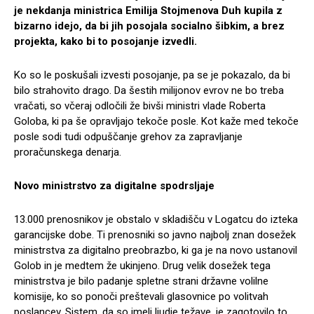
je nekdanja ministrica Emilija Stojmenova Duh kupila z
bizarno idejo, da bi jih posojala socialno šibkim, a brez
projekta, kako bi to posojanje izvedli.
Ko so le poskušali izvesti posojanje, pa se je pokazalo, da bi
bilo strahovito drago. Da šestih milijonov evrov ne bo treba
vračati, so včeraj odločili že bivši ministri vlade Roberta
Goloba, ki pa še opravljajo tekoče posle. Kot kaže med tekoče
posle sodi tudi odpuščanje grehov za zapravljanje
proračunskega denarja.
Novo ministrstvo za digitalne spodrsljaje
13.000 prenosnikov je obstalo v skladišču v Logatcu do izteka
garancijske dobe. Ti prenosniki so javno najbolj znan dosežek
ministrstva za digitalno preobrazbo, ki ga je na novo ustanovil
Golob in je medtem že ukinjeno. Drug velik dosežek tega
ministrstva je bilo padanje spletne strani državne volilne
komisije, ko so ponoči preštevali glasovnice po volitvah
poslancev. Sistem, da so imeli ljudje težave, je zagotovilo to