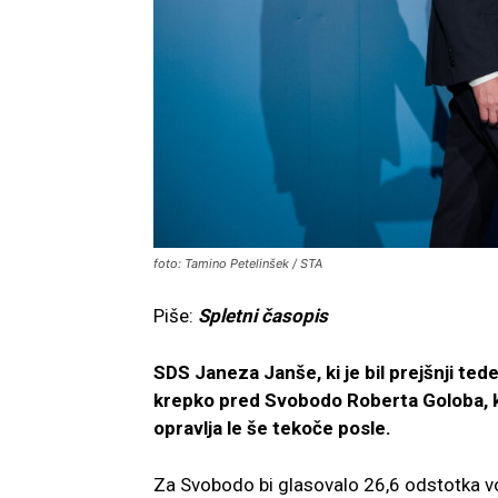
foto: Tamino Petelinšek / STA
Piše:
Spletni časopis
SDS Janeza Janše, ki je bil prejšnji te
krepko pred Svobodo Roberta Goloba, ki 
opravlja le še tekoče posle.
Za Svobodo bi glasovalo 26,6 odstotka vo