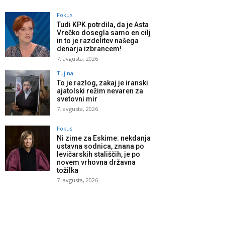
Fokus
Tudi KPK potrdila, da je Asta
Vrečko dosegla samo en cilj
in to je razdelitev našega
denarja izbrancem!
7. avgusta, 2026
Tujina
To je razlog, zakaj je iranski
ajatolski režim nevaren za
svetovni mir
7. avgusta, 2026
Fokus
Ni zime za Eskime: nekdanja
ustavna sodnica, znana po
levičarskih stališčih, je po
novem vrhovna državna
tožilka
7. avgusta, 2026