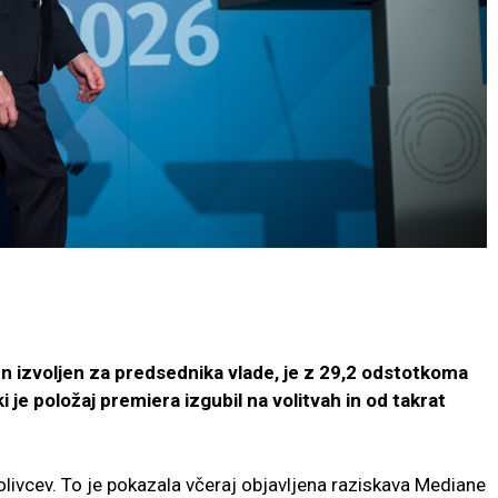
den izvoljen za predsednika vlade, je z 29,2 odstotkoma
je položaj premiera izgubil na volitvah in od takrat
livcev. To je pokazala včeraj objavljena raziskava Mediane