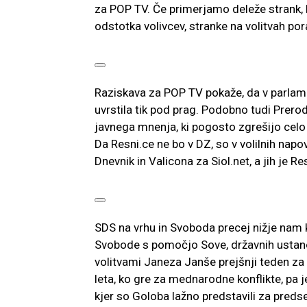
za POP TV. Če primerjamo deleže strank, ki 
odstotka volivcev, stranke na volitvah por
Raziskava za POP TV pokaže, da v parlame
uvrstila tik pod prag. Podobno tudi Prero
javnega mnenja, ki pogosto zgrešijo celo 
Da Resni.ce ne bo v DZ, so v volilnih napo
Dnevnik in Valicona za Siol.net, a jih je R
SDS na vrhu in Svoboda precej nižje nam k
Svobode s pomočjo Sove, državnih ustanov
volitvami Janeza Janše prejšnji teden za 
leta, ko gre za mednarodne konflikte, pa 
kjer so Goloba lažno predstavili za predse