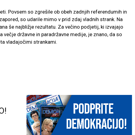
i. Povsem so zgrešile ob obeh zadnjih referendumih in
t zapored, so udarile mimo v prid zdaj vladnih strank. Na
na še najbližje rezultatu. Za večino podjetij, ki izvajajo
a večje državne in paradržavne medije, je znano, da so
eta vladajočimi strankami.
O!