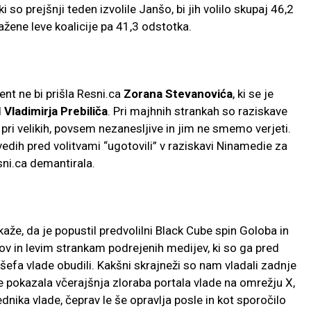
so prejšnji teden izvolile Janšo, bi jih volilo skupaj 46,2
ažene leve koalicije pa 41,3 odstotka.
nt ne bi prišla Resni.ca
Zorana Stevanovića
, ki se je
d
Vladimirja Prebiliča
. Pri majhnih strankah so raziskave
pri velikih, povsem nezanesljive in jim ne smemo verjeti.
vedih pred volitvami “ugotovili” v raziskavi Ninamedie za
esni.ca demantirala.
aže, da je popustil predvolilni Black Cube spin Goloba in
 in levim strankam podrejenih medijev, ki so ga pred
šefa vlade obudili. Kakšni skrajneži so nam vladali zadnje
je pokazala včerajšnja zloraba portala vlade na omrežju X,
dnika vlade, čeprav le še opravlja posle in kot sporočilo