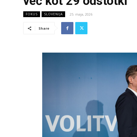
več kot 29 odstotki
25. maja, 2026
FOKUS
SLOVENIJA
Share