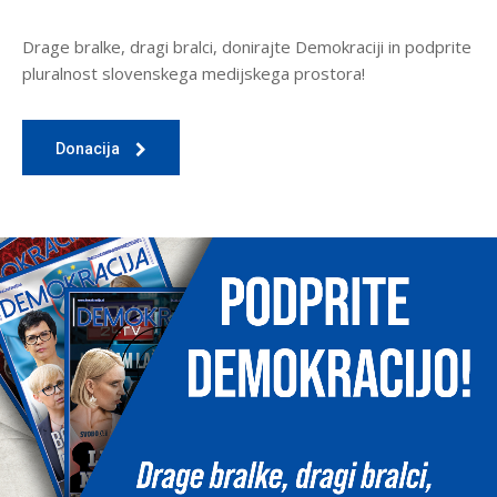
Drage bralke, dragi bralci, donirajte Demokraciji in podprite
pluralnost slovenskega medijskega prostora!
Donacija