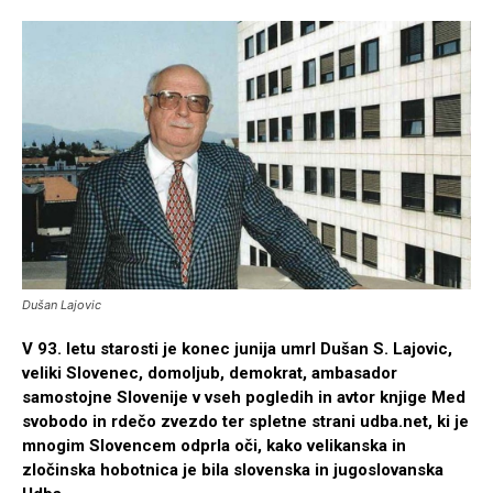
Dušan Lajovic
V 93. letu starosti je konec junija umrl Dušan S. Lajovic,
veliki Slovenec, domoljub, demokrat, ambasador
samostojne Slovenije v vseh pogledih in avtor knjige Med
svobodo in rdečo zvezdo ter spletne strani udba.net, ki je
mnogim Slovencem odprla oči, kako velikanska in
zločinska hobotnica je bila slovenska in jugoslovanska