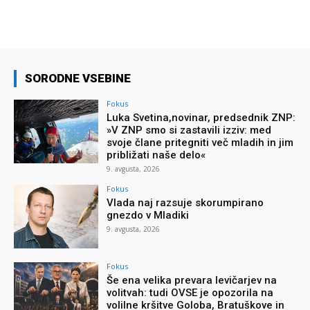
SORODNE VSEBINE
Fokus
Luka Svetina,novinar, predsednik ZNP:
»V ZNP smo si zastavili izziv: med
svoje člane pritegniti več mladih in jim
približati naše delo«
9. avgusta, 2026
Fokus
Vlada naj razsuje skorumpirano
gnezdo v Mladiki
9. avgusta, 2026
Fokus
Še ena velika prevara levičarjev na
volitvah: tudi OVSE je opozorila na
volilne kršitve Goloba, Bratuškove in