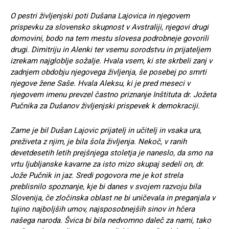
O pestri življenjski poti Dušana Lajovica in njegovem
prispevku za slovensko skupnost v Avstraliji, njegovi drugi
domovini, bodo na tem mestu slovesa podrobneje govorili
drugi. Dimitriju in Alenki ter vsemu sorodstvu in prijateljem
izrekam najgloblje sožalje. Hvala vsem, ki ste skrbeli zanj v
zadnjem obdobju njegovega življenja, še posebej po smrti
njegove žene Saše. Hvala Aleksu, ki je pred meseci v
njegovem imenu prevzel častno priznanje Inštituta dr. Jožeta
Pučnika za Dušanov življenjski prispevek k demokraciji.
Zame je bil Dušan Lajovic prijatelj in učitelj in vsaka ura,
preživeta z njim, je bila šola življenja. Nekoč, v ranih
devetdesetih letih prejšnjega stoletja je naneslo, da smo na
vrtu ljubljanske kavarne za isto mizo skupaj sedeli on, dr.
Jože Pučnik in jaz. Sredi pogovora me je kot strela
preblisnilo spoznanje, kje bi danes v svojem razvoju bila
Slovenija, če zločinska oblast ne bi uničevala in preganjala v
tujino najboljših umov, najsposobnejših sinov in hčera
našega naroda. Švica bi bila nedvomno daleč za nami, tako