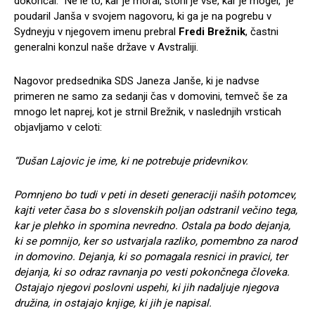
dokončal. “Ne le to, kar je moral, storil je vse, kar je mogel,” je
poudaril Janša v svojem nagovoru, ki ga je na pogrebu v
Sydneyju v njegovem imenu prebral
Fredi Brežnik
, častni
generalni konzul naše države v Avstraliji.
Nagovor predsednika SDS Janeza Janše, ki je nadvse
primeren ne samo za sedanji čas v domovini, temveč še za
mnogo let naprej, kot je strnil Brežnik, v naslednjih vrsticah
objavljamo v celoti:
“Dušan Lajovic je ime, ki ne potrebuje pridevnikov.
Pomnjeno bo tudi v peti in deseti generaciji naših potomcev,
kajti veter časa bo s slovenskih poljan odstranil večino tega,
kar je plehko in spomina nevredno. Ostala pa bodo dejanja,
ki se pomnijo, ker so ustvarjala razliko, pomembno za narod
in domovino. Dejanja, ki so pomagala resnici in pravici, ter
dejanja, ki so odraz ravnanja po vesti pokončnega človeka.
Ostajajo njegovi poslovni uspehi, ki jih nadaljuje njegova
družina, in ostajajo knjige, ki jih je napisal.