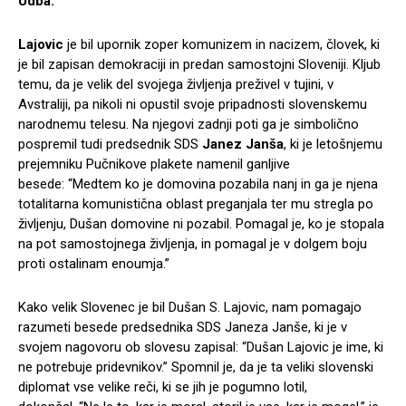
Udba.
Lajovic
je bil upornik zoper komunizem in nacizem, človek, ki
je bil zapisan demokraciji in predan samostojni Sloveniji. Kljub
temu, da je velik del svojega življenja preživel v tujini, v
Avstraliji, pa nikoli ni opustil svoje pripadnosti slovenskemu
narodnemu telesu. Na njegovi zadnji poti ga je simbolično
pospremil tudi predsednik SDS
Janez Janša
, ki je letošnjemu
prejemniku Pučnikove plakete namenil ganljive
besede: “Medtem ko je domovina pozabila nanj in ga je njena
totalitarna komunistična oblast preganjala ter mu stregla po
življenju, Dušan domovine ni pozabil. Pomagal je, ko je stopala
na pot samostojnega življenja, in pomagal je v dolgem boju
proti ostalinam enoumja.”
Kako velik Slovenec je bil Dušan S. Lajovic, nam pomagajo
razumeti besede predsednika SDS Janeza Janše, ki je v
svojem nagovoru ob slovesu zapisal: “Dušan Lajovic je ime, ki
ne potrebuje pridevnikov.” Spomnil je, da je ta veliki slovenski
diplomat vse velike reči, ki se jih je pogumno lotil,