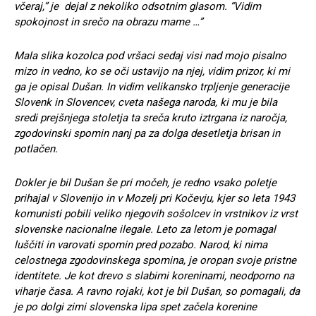
včeraj,” je dejal z nekoliko odsotnim glasom. “Vidim
spokojnost in srečo na obrazu mame …”
Mala slika kozolca pod vršaci sedaj visi nad mojo pisalno
mizo in vedno, ko se oči ustavijo na njej, vidim prizor, ki mi
ga je opisal Dušan. In vidim velikansko trpljenje generacije
Slovenk in Slovencev, cveta našega naroda, ki mu je bila
sredi prejšnjega stoletja ta sreča kruto iztrgana iz naročja,
zgodovinski spomin nanj pa za dolga desetletja brisan in
potlačen.
Dokler je bil Dušan še pri močeh, je redno vsako poletje
prihajal v Slovenijo in v Mozelj pri Kočevju, kjer so leta 1943
komunisti pobili veliko njegovih sošolcev in vrstnikov iz vrst
slovenske nacionalne ilegale. Leto za letom je pomagal
luščiti in varovati spomin pred pozabo. Narod, ki nima
celostnega zgodovinskega spomina, je oropan svoje pristne
identitete. Je kot drevo s slabimi koreninami, neodporno na
viharje časa. A ravno rojaki, kot je bil Dušan, so pomagali, da
je po dolgi zimi slovenska lipa spet začela korenine