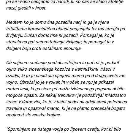
pa še vedno capljamo za narodi, ki so nas še slabo stoletje
nazaj gledali v hrbet.
Medtem ko je domovina pozabila nanj in ga je njena
totalitarna komunistična oblast preganjala ter mu stregla po
življenju, Dušan domovine ni pozabil. Pomagal je, ko je
stopala na pot samostojnega življenja, in pomagal je v
dolgem boju proti ostalinam enoumja.
Ob najinem srečanju pred desetletjem in pol mi je podaril
oljno sliko slovenskega kozolca s kamniškimi vršaci v
ozadju, ki jo je naslikala njegova mama pred drugo svetovno
vojno. Obračal jo je v rokah in v očeh se mu je prikazal
moten lesk, ki ga sicer pri možu izklesanega poguma ni bilo
mogoče opaziti. Za nekaj trenutkov je podoživljal mladostno
srečo v domovini, ko je v tišini sedel na odeji sredi poletnega
travnika in opazoval mamo, ki je na platno prenašala bogato
opojnost slovenske krajine.
“Spominjam se tistega vonja po lipovem cvetju, kot bi bilo