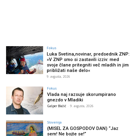
Fokus
Luka Svetina,novinar, predsednik ZNP:
»V ZNP smo si zastavili izziv: med
svoje člane pritegniti več mladih in jim
približati naše delo«
9. avgusta, 2026
Fokus
Vlada naj razsuje skorumpirano
gnezdo v Mladiki
Gašper Blažič
-
9. avgusta, 2026
Slovenija
(MISEL ZA GOSPODOV DAN) “Jaz
sem! Ne bojte se!”