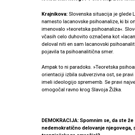
Krajnikova:
Slovenska situacija je glede
namesto lacanovske psihoanalize, ki bi o
imenovalo »teoretska psihoanaliza«. Slove
včasih celo duhovito označena kot »lacano
deloval niti en sam lacanovski psihoanalit
pojavila ta psihoanalitična smer.
Ampak to ni paradoks. »Teoretska psihoana
orientaciji izbila subverzivna ost, se pr
imeli ideologijo sprememb. Se pravi največ
omogočal ravno krog Slavoja Žižka.
DEMOKRACIJA: Spomnim se, da ste že l
nedemokratično delovanje njegovega, 