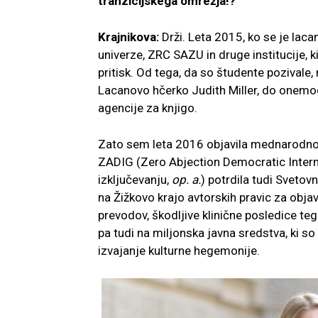
tranzicijskega omrežja!?
Krajnikova:
Drži. Leta 2015, ko se je laca
univerze, ZRC SAZU in druge institucije, 
pritisk. Od tega, da so študente pozivale, 
Lacanovo hčerko Judith Miller, do onemo
agencije za knjigo.
Zato sem leta 2016 objavila mednarodno i
ZADIG (Zero Abjection Democratic Intern
izključevanju,
op. a.
) potrdila tudi Sveto
na Žižkovo krajo avtorskih pravic za obja
prevodov, škodljive klinične posledice teg
pa tudi na miljonska javna sredstva, ki so
izvajanje kulturne hegemonije.