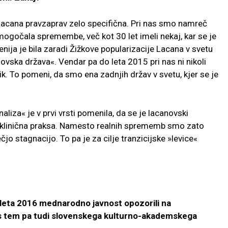
 Lacana pravzaprav zelo specifična. Pri nas smo namreč
mogočala spremembe, več kot 30 let imeli nekaj, kar se je
nija je bila zaradi Žižkove popularizacije Lacana v svetu
vska država«. Vendar pa do leta 2015 pri nas ni nikoli
ik. To pomeni, da smo ena zadnjih držav v svetu, kjer se je
liza« je v prvi vrsti pomenila, da se je lacanovski
avi klinična praksa. Namesto realnih sprememb smo zato
jo stagnacijo. To pa je za cilje tranzicijske »levice«
eta 2016 mednarodno javnost opozorili na
s tem pa tudi slovenskega kulturno-akademskega