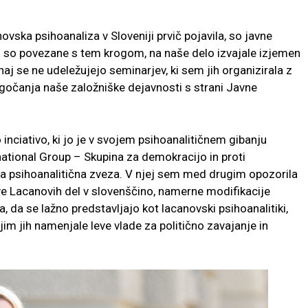
novska psihoanaliza v Sloveniji prvič pojavila, so javne
ki so povezane s tem krogom, na naše delo izvajale izjemen
naj se ne udeležujejo seminarjev, ki sem jih organizirala z
gočanja naše založniške dejavnosti s strani Javne
nciativo, ki jo je v svojem psihoanalitičnem gibanju
ational Group – Skupina za demokracijo in proti
vna psihoanalitična zveza. V njej sem med drugim opozorila
ve Lacanovih del v slovenščino, namerne modifikacije
a, da se lažno predstavljajo kot lacanovski psihoanalitiki,
 jim jih namenjale leve vlade za politično zavajanje in