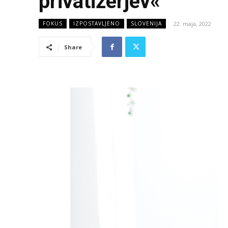
privatizerjev«
22. maja, 2022
FOKUS
IZPOSTAVLJENO
SLOVENIJA
Share