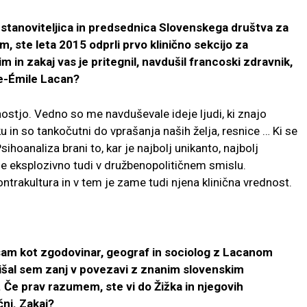
tanoviteljica in predsednica Slovenskega društva za
, ste leta 2015 odprli prvo klinično sekcijo za
m in zakaj vas je pritegnil, navdušil francoski zdravnik,
ie-Émile Lacan?
nostjo. Vedno so me navduševale ideje ljudi, ki znajo
ku in so tankočutni do vprašanja naših želja, resnice … Ki se
ihoanaliza brani to, kar je najbolj unikanto, najbolj
je eksplozivno tudi v družbenopolitičnem smislu.
trakultura in v tem je zame tudi njena klinična vrednost.
am kot zgodovinar, geograf in sociolog z Lacanom
lišal sem zanj v povezavi z znanim slovenskim
 Če prav razumem, ste vi do Žižka in njegovih
čni. Zakaj?