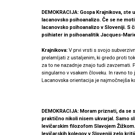
DEMOKRACIJA: Gospa Krajnikova, ste us
lacanovsko psihoanalizo. Če se ne motim
lacanovsko psihoanalizo v Sloveniji. S či
psihiater in psihoanalitik Jacques-Mar
Krajnikova:
V prvi vrsti s svojo subverziv
prelamljati z ustaljenim, ki gredo proti to
za to ne nazadnje znajo tudi zavzemati. Ps
singularno v vsakem človeku. In ravno to 
Lacanovska orientacija je najmočnejša kon
DEMOKRACIJA: Moram priznati, da se s
praktično nikoli nisem ukvarjal. Samo s
levičarskim filozofom Slavojem Žižkom.
levičarskih kolegov v Sloveniji zelo kriti