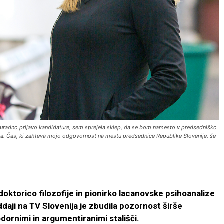
za uradno prijavo kandidature, sem sprejela sklep, da se bom namesto v predsedniško
ja. Čas, ki zahteva mojo odgovornost na mestu predsednice Republike Slovenije, še
doktorico filozofije in pionirko lacanovske psihoanalize
 oddaji na TV Slovenija je zbudila pozornost širše
odornimi in argumentiranimi stališči.