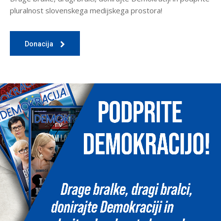
pluralnost slovenskega medijskega prostora!
Donacija