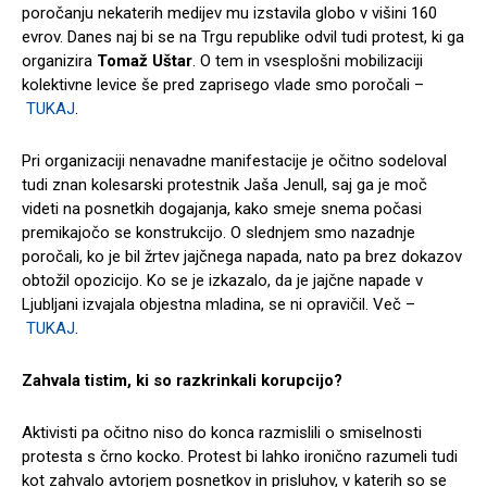
poročanju nekaterih medijev mu izstavila globo v višini 160
evrov. Danes naj bi se na Trgu republike odvil tudi protest, ki ga
organizira
Tomaž Uštar
. O tem in vsesplošni mobilizaciji
kolektivne levice še pred zaprisego vlade smo poročali –
TUKAJ
.
Pri organizaciji nenavadne manifestacije je očitno sodeloval
tudi znan kolesarski protestnik Jaša Jenull, saj ga je moč
videti na posnetkih dogajanja, kako smeje snema počasi
premikajočo se konstrukcijo. O slednjem smo nazadnje
poročali, ko je bil žrtev jajčnega napada, nato pa brez dokazov
obtožil opozicijo. Ko se je izkazalo, da je jajčne napade v
Ljubljani izvajala objestna mladina, se ni opravičil. Več –
TUKAJ
.
Zahvala tistim, ki so razkrinkali korupcijo?
Aktivisti pa očitno niso do konca razmislili o smiselnosti
protesta s črno kocko. Protest bi lahko ironično razumeli tudi
kot zahvalo avtorjem posnetkov in prisluhov, v katerih so se