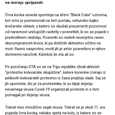
ne morejo sprijazniti.
Črna kocka seveda spominja na afero “Black Cube” oziroma,
kot smo jo poimenovali na tem portalu, vohunsko bajko
levičarske oblasti, s katero so skušali preusmeriti pozornost
od naravnost uničujočih razkritij v posnetkih, ki so se pojavili v
predvolilnem obdobju. Posnetki so razkrili neverjetno raven
skorumpiranosti levice, ki pa dotičnih aktivistov očitno ne
moti. Ravno nasprotno, motil jih je avtor posnetkov in njihov
domnevni naročnik. Kdorkoli že sta ali so.
Po poročanju STA so se na Trgu republike zbrali aktivisti
“protestne kolesarske skupščine”, katere korenine izvirajo iz
petkovih kolesarskih protestov iz časa prejšnje vlade. Saj se
jih spomnite, šlo je za protestnike, ki so kljub širjenju
nevarnega virusa Covid-19 organizirali proteste in s tem
pomagali pri širjenju virusa.
Tokrat niso množično sejali virusa. Tokrat se je okoli 11. ure
pojavila črna kocka, nekako vpeta na kolo, iz katere so se