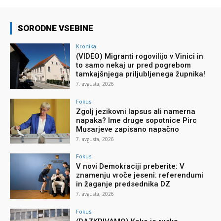
SORODNE VSEBINE
Kronika
(VIDEO) Migranti rogovilijo v Vinici in
to samo nekaj ur pred pogrebom
tamkajšnjega priljubljenega župnika!
7. avgusta, 2026
Fokus
Zgolj jezikovni lapsus ali namerna
napaka? Ime druge sopotnice Pirc
Musarjeve zapisano napačno
7. avgusta, 2026
Fokus
V novi Demokraciji preberite: V
znamenju vroče jeseni: referendumi
in žaganje predsednika DZ
7. avgusta, 2026
Fokus