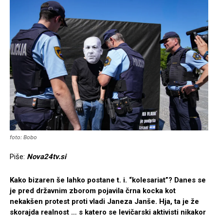
foto: Bobo
Piše:
Nova24tv.si
Kako bizaren še lahko postane t. i. “kolesariat”? Danes se
je pred državnim zborom pojavila črna kocka kot
nekakšen protest proti vladi Janeza Janše. Hja, ta je že
skorajda realnost … s katero se levičarski aktivisti nikakor