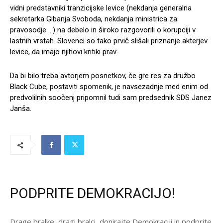
vidni predstavniki tranzicijske levice (nekdanja generalna
sekretarka Gibanja Svoboda, nekdanja ministrica za
pravosodje …) na debelo in široko razgovorili o korupciji v
lastnih vrstah. Slovenci so tako prvič slišali priznanje akterjev
levice, da imajo njihovi kritiki prav.
Da bi bilo treba avtorjem posnetkov, če gre res za družbo
Black Cube, postaviti spomenik, je navsezadnje med enim od
predvolilnih soočenj pripomnil tudi sam predsednik SDS Janez
Janša.
PODPRITE DEMOKRACIJO!
Drage bralke, dragi bralci, donirajte Demokraciji in podprite