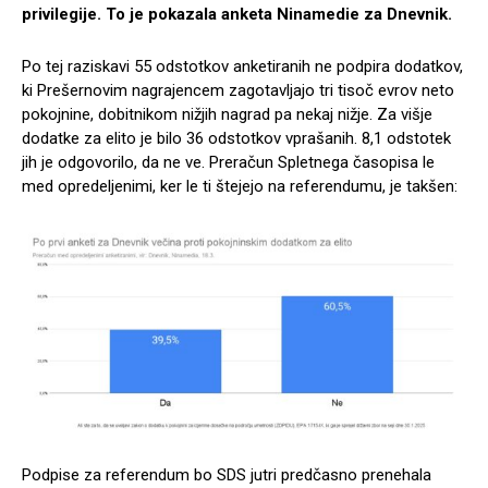
privilegije. To je pokazala anketa Ninamedie za Dnevnik.
Po tej raziskavi 55 odstotkov anketiranih ne podpira dodatkov,
ki Prešernovim nagrajencem zagotavljajo tri tisoč evrov neto
pokojnine, dobitnikom nižjih nagrad pa nekaj nižje. Za višje
dodatke za elito je bilo 36 odstotkov vprašanih. 8,1 odstotek
jih je odgovorilo, da ne ve. Preračun Spletnega časopisa le
med opredeljenimi, ker le ti štejejo na referendumu, je takšen:
Podpise za referendum bo SDS jutri predčasno prenehala