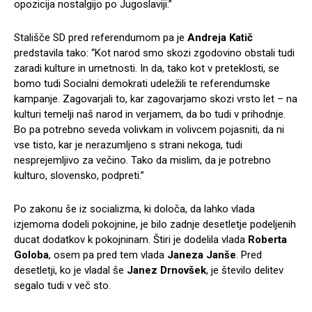
opozicija nostalgijo po Jugoslaviji.”
Stališče SD pred referendumom pa je
Andreja Katič
predstavila tako: “Kot narod smo skozi zgodovino obstali tudi
zaradi kulture in umetnosti. In da, tako kot v preteklosti, se
bomo tudi Socialni demokrati udeležili te referendumske
kampanje. Zagovarjali to, kar zagovarjamo skozi vrsto let – na
kulturi temelji naš narod in verjamem, da bo tudi v prihodnje.
Bo pa potrebno seveda volivkam in volivcem pojasniti, da ni
vse tisto, kar je nerazumljeno s strani nekoga, tudi
nesprejemljivo za večino. Tako da mislim, da je potrebno
kulturo, slovensko, podpreti.”
Po zakonu še iz socializma, ki določa, da lahko vlada
izjemoma dodeli pokojnine, je bilo zadnje desetletje podeljenih
ducat dodatkov k pokojninam. Štiri je dodelila vlada
Roberta
Goloba
, osem pa pred tem vlada
Janeza Janše
. Pred
desetletji, ko je vladal še
Janez Drnovšek
, je število delitev
segalo tudi v več sto.