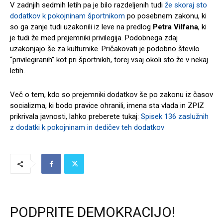
V zadnjih sedmih letih pa je bilo razdeljenih tudi
že skoraj sto
dodatkov k pokojninam športnikom
po posebnem zakonu, ki
so ga zanje tudi uzakonili iz leve na predlog
Petra Vilfana
, ki
je tudi že med prejemniki privilegija. Podobnega zdaj
uzakonjajo še za kulturnike. Pričakovati je podobno število
“privilegiranih” kot pri športnikih, torej vsaj okoli sto že v nekaj
letih.
Več o tem, kdo so prejemniki dodatkov še po zakonu iz časov
socializma, ki bodo pravice ohranili, imena sta vlada in ZPIZ
prikrivala javnosti, lahko preberete tukaj:
Spisek 136 zaslužnih
z dodatki k pokojninam in dedičev teh dodatkov
PODPRITE DEMOKRACIJO!