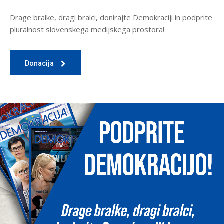
Drage bralke, dragi bralci, donirajte Demokraciji in podprite
pluralnost slovenskega medijskega prostora!
Donacija