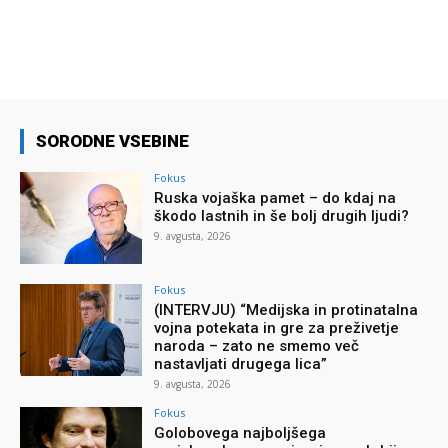
SORODNE VSEBINE
Fokus
Ruska vojaška pamet – do kdaj na
škodo lastnih in še bolj drugih ljudi?
9. avgusta, 2026
Fokus
(INTERVJU) “Medijska in protinatalna
vojna potekata in gre za preživetje
naroda – zato ne smemo več
nastavljati drugega lica”
9. avgusta, 2026
Fokus
Golobovega najboljšega