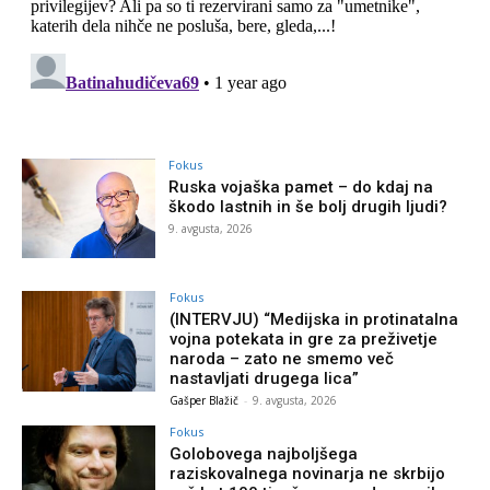
Fokus
Ruska vojaška pamet – do kdaj na
škodo lastnih in še bolj drugih ljudi?
9. avgusta, 2026
Fokus
(INTERVJU) “Medijska in protinatalna
vojna potekata in gre za preživetje
naroda – zato ne smemo več
nastavljati drugega lica”
Gašper Blažič
-
9. avgusta, 2026
Fokus
Golobovega najboljšega
raziskovalnega novinarja ne skrbijo