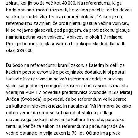
zbirati, ker jih bo že več kot 40.000. Na referendumu, ki ga
bodo poslanci morali razpisati, bo zakon padel le, če bo dovolj
visoka tudi udeležba. Ustava namreč določa: “Zakon je na
referendumu zavrnjen, če proti njemu glasuje večina volivcev,
ki so veljavno glasovali, pod pogojem, da proti zakonu glasuje
najmanj petina vseh volivcev.” Volivcev je okoli 1,7 milijona.
Proti jih bo moralo glasovati, da bi pokojninski dodatki padli,
okoli 339.000.
Da bodo na referendumu branili zakon, s katerim bi delili za
kakšnih petsto evrov višje pokojninske dodatke, ki bi postali
tudi iztožljiva pravica in ne več izjemoma dodeljen privilegij
vlade, kar je doslej omogočal zakon iz časov socializma, sta
včeraj na POP TV povedala predstavnika Svobode in SD.
Matej
Arčon
(Svoboda) je povedal, da bo referendum velik udarec
za kulturo in slovenski jezik. In nadaljeval: “Mi Primorci še kako
dobro vemo, da smo se kot narod obstali na podlagi
slovenskega jezika in slovenske kulture. In veste, paradoks
temu je, ker če ta zakon na referendumu pade, nagrade še
vedno ostanejo in velja zakon iz 70. let. Očitno ima prvak