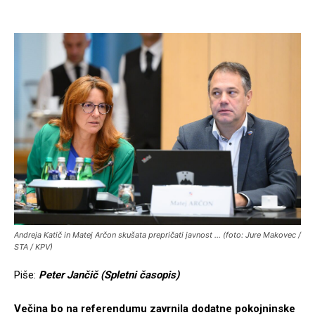
Andreja Katič in Matej Arčon skušata prepričati javnost ... (foto: Jure Makovec /
STA / KPV)
Piše:
Peter Jančič (Spletni časopis)
Večina bo na referendumu zavrnila dodatne pokojninske