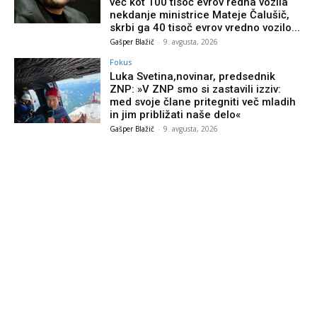
več kot 100 tisoč evrov redna vozila
nekdanje ministrice Mateje Čalušič,
skrbi ga 40 tisoč evrov vredno vozilo...
Gašper Blažič
-
9. avgusta, 2026
Fokus
Luka Svetina,novinar, predsednik
ZNP: »V ZNP smo si zastavili izziv:
med svoje člane pritegniti več mladih
in jim približati naše delo«
Gašper Blažič
-
9. avgusta, 2026