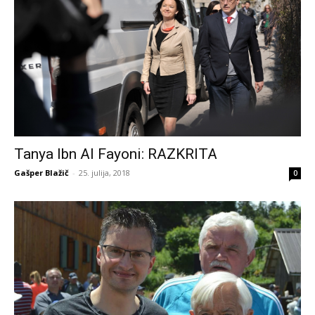
Tanya Ibn Al Fayoni: RAZKRITA
Gašper Blažič
-
25. julija, 2018
0