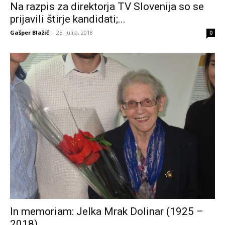
Na razpis za direktorja TV Slovenija so se
prijavili štirje kandidati;...
Gašper Blažič
-
25. julija, 2018
0
In memoriam: Jelka Mrak Dolinar (1925 –
2018)