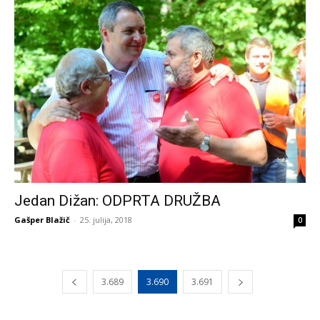
Jedan Dižan: ODPRTA DRUŽBA
Gašper Blažič
-
25. julija, 2018
0
3.689
3.690
3.691