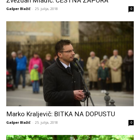
Zvezdan Mladič: CESTNA ZAPORA
Gašper Blažič
-
25. julija, 2018
0
Marko Kraljevič: BITKA NA DOPUSTU
Gašper Blažič
-
25. julija, 2018
0