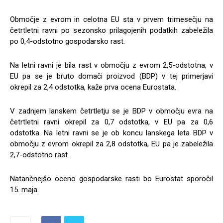
Območje z evrom in celotna EU sta v prvem trimesečju na
četrtletni ravni po sezonsko prilagojenih podatkih zabeležila
po 0,4-odstotno gospodarsko rast.
Na letni ravni je bila rast v območju z evrom 2,5-odstotna, v
EU pa se je bruto domači proizvod (BDP) v tej primerjavi
okrepil za 2,4 odstotka, kaže prva ocena Eurostata.
V zadnjem lanskem četrtletju se je BDP v območju evra na
četrtletni ravni okrepil za 0,7 odstotka, v EU pa za 0,6
odstotka. Na letni ravni se je ob koncu lanskega leta BDP v
območju z evrom okrepil za 2,8 odstotka, EU pa je zabeležila
2,7-odstotno rast.
Natančnejšo oceno gospodarske rasti bo Eurostat sporočil
15. maja.