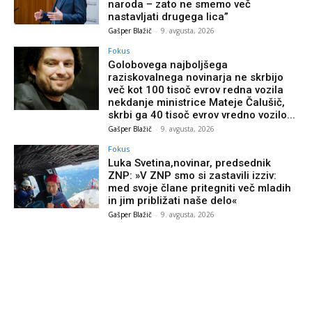
naroda – zato ne smemo več
nastavljati drugega lica”
Gašper Blažič
-
9. avgusta, 2026
Fokus
Golobovega najboljšega
raziskovalnega novinarja ne skrbijo
več kot 100 tisoč evrov redna vozila
nekdanje ministrice Mateje Čalušič,
skrbi ga 40 tisoč evrov vredno vozilo...
Gašper Blažič
-
9. avgusta, 2026
Fokus
Luka Svetina,novinar, predsednik
ZNP: »V ZNP smo si zastavili izziv:
med svoje člane pritegniti več mladih
in jim približati naše delo«
Gašper Blažič
-
9. avgusta, 2026