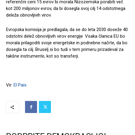
referenčni ceni 15 evrov bi morala Nizozemska porabiti več
kot 200 milijonov evrov, da bi dosegla svoj cilj 14 odstotnega
deleža obnovljivih virov.
Evropska komisija je predlagala, da se do leta 2030 doseže 40
odstotni delež obnovljivih virov energije. Vsaka članica EU bo
morala prilagoditi svoje energetske in podnebne načrte, da bo
dosegla ta cilj. Bruselj si bo tudi v tem primeru prizadeval za
takšne instrumente, kot so transferji.
Vir:
El Pais