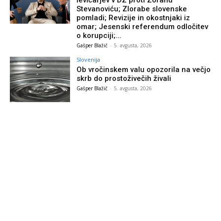
levičarjev v DZ proti Zoranu
Stevanoviću; Zlorabe slovenske
pomladi; Revizije in okostnjaki iz
omar; Jesenski referendum odločitev
o korupciji;...
Gašper Blažič
-
5. avgusta, 2026
Slovenija
Ob vročinskem valu opozorila na večjo
skrb do prostoživečih živali
Gašper Blažič
-
5. avgusta, 2026