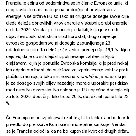
Francija je edina od sedemindvajsetih članic Evropske unije, ki
ni opravila domače naloge na področju obnovljivih virov
energije. Vse države EU so tako ali drugače dosegle svoje cilje
glede deleža obnovljivih virov energije v skupni porabi energije
do leta 2020. Vendar po končnih podatkih, ki jih je v sredo
objavil evropski statistični urad Eurostat, drugo največje
evropsko gospodarstvo ni doseglo zastavljenega 23
odstotnega cilja. Ta delež je še vedno precej nižji -19,1 %- kljub
dejstvu, da je covid olajšal izpolnjevanje zahtev, in kljub
olajšavam, ki jih je ponudila Evropska komisija, ki je pred nekaj
leti odprla možnost, da si države za izpolnjevanje zahtev proti
plačilu izmenjujejo tako imenovane
statistične prenose
, ki jih
je za dosego svojih ciljev nazadnje moralo uporabiti pet držav,
med njimi Nizozemska. Na splošno je EU uspešno dosegla cilj
za leto 2020: doseči je bilo treba 20 %, doseženih pa je bilo 22
%.
Če Francija ne bo izpolnjevala zahtev, bi to lahko v prihodnosti
privedlo do preiskave Komisije in morebitne sankcije. Vendar
se je Francija odločila, da ne bo kupovala kvot od drugih držav.