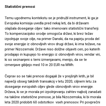
Statistični prenosi
Temu ugodnemu kontekstu se je pridružil instrument, ki ga je
Evropska komisija uvedla pred nekaj leti, da bi državam
olajšala doseganje ciljev: tako imenovani statistični transferji.
To kompenzacijsko orodje omogoča državi, ki brez težav
izpolnjuje svoje cilje, na primer Danski, da na papirju proda del
svoje energije iz obnovljivih virov drugi državi, ki ima težave, na
primer Nizozemski. Države niso dolžne objaviti cen, po katerih
prodajajo in kupujejo to energijo iz obnovljivih virov, vendar viri,
ki so seznanjeni s temi izmenjavami, menijo, da se te
izmenjave gibljejo med 10 in 20 EUR na MWh.
Čeprav so se taki prenosi dogajali že v prejšnjih letih, je bil
največji obseg takšnih transakcij v letu 2020, ciljnem letu za
doseganje evropskih ciljev glede obnovljivih virov energije.
Država, ki se je morala pri izpolnjevanju zahtev najbolj zanašati
na takšne statistične prenose, je bila Nizozemska, ki bi morala
leta 2020 pridobiti 60 odstotkov vseh prenosov. Pri povprečni