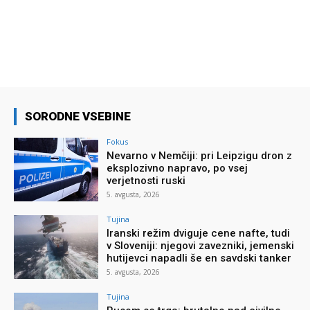
SORODNE VSEBINE
Fokus
Nevarno v Nemčiji: pri Leipzigu dron z
eksplozivno napravo, po vsej
verjetnosti ruski
5. avgusta, 2026
Tujina
Iranski režim dviguje cene nafte, tudi
v Sloveniji: njegovi zavezniki, jemenski
hutijevci napadli še en savdski tanker
5. avgusta, 2026
Tujina