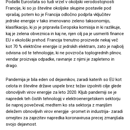
Podatki Eurostata so tudi vrzel v okoljski verodostojnosti
Francije, ki so jo številne okoljske skupine postavile pod
vprašaj, potem ko je Francija odločno podprla vključitev
jedrske energije v tako imenovano zeleno taksonomijo,
klasifikacijo, ki jo je pripravila Evropska komisija in ki razlikuje,
kaj je zelena obveznica in kaj ne, njen cilj pa je usmeriti finance
EU v ekološki prehod. Francija trenutno proizvede nekaj več
kot 70 % električne energije iz jedrskih elektrarn, zato je najbolj
odvisna od te tehnologije, ki ne povzroča toplogrednih plinov,
vendar proizvaja odpadke, ravnanje z njimi je zapleteno in
drago.
Pandemija je bila eden od dejavnikov, zaradi katerih so EU kot
celota in številne države uspele brez težav izpolniti cilje glede
obnovljivih virov energije za leto 2020. Kljub pandemiji se je
napredek teh čistih tehnologij v elektroenergetskem sektorju
še naprej povečeval, medtem ko sta sektorja z manjšim
deležem obnovljivih virov energije -promet in industrija- zaradi
omejitev za zajezitev napredka koronavirusa precej zmanjšala
svojo dejavnost.