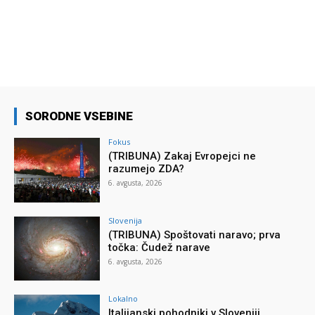
SORODNE VSEBINE
Fokus
(TRIBUNA) Zakaj Evropejci ne
razumejo ZDA?
6. avgusta, 2026
Slovenija
(TRIBUNA) Spoštovati naravo; prva
točka: Čudež narave
6. avgusta, 2026
Lokalno
Italijanski pohodniki v Sloveniji