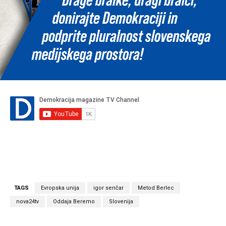
TAGS
Evropska unija
igor senčar
Metod Berlec
nova24tv
Oddaja Beremo
Slovenija