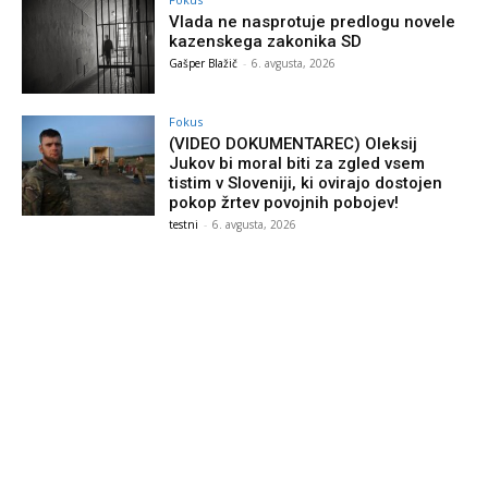
Vlada ne nasprotuje predlogu novele
kazenskega zakonika SD
Gašper Blažič
-
6. avgusta, 2026
Fokus
(VIDEO DOKUMENTAREC) Oleksij
Jukov bi moral biti za zgled vsem
tistim v Sloveniji, ki ovirajo dostojen
pokop žrtev povojnih pobojev!
testni
-
6. avgusta, 2026