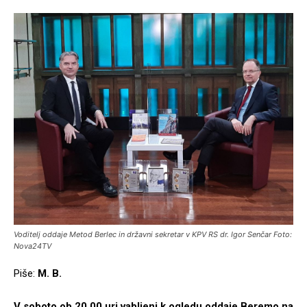
Voditelj oddaje Metod Berlec in državni sekretar v KPV RS dr. Igor Senčar Foto:
Nova24TV
Piše:
M. B.
V soboto ob 20.00 uri vabljeni k ogledu oddaje Beremo na