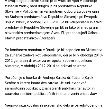
V svoji bogati delovni karieri je bil vrsto let vpet v področje
zunanjih zadev, med drugim je bil predstavnik Republike
Slovenije v Političnem in varnostnem odboru Evropske unije
na Stalnem predstavništvu Republike Slovenije pri Evropski
uniji v Bruslju, v obdobju 2005-2010 je bil veleposlanik in stalni
predstavnik Republike Slovenije pri EU in tako bil med prvim
slovenskim predsedovanjem Svetu EU predsedujoči Odboru
stalnih predstavnikov (Coreper).
Po končanem mandatu v Bruslju je bil zaposlen na Ministrstvu
za zunanje zadeve kot veleposlanik, kjer je bil v obdobju 2010-
2012 generalni direktor za evropske zadeve in politično
bilateralo, v obdobju 2012-2014 pa državni sekretar.
Poročen je s hčerko dr. Andreja Bajuka dr. Tatjano Bajuk
Senčar s katero imata dva otroka. Je tudi avtor več
samostojnih publikacij, znanstvenih publikacij ter avtor in
soavotor različnih publicističnih in znanstvenih prispevkov.
Njegovo raziskovalno in akademsko delo je osredotočeno na