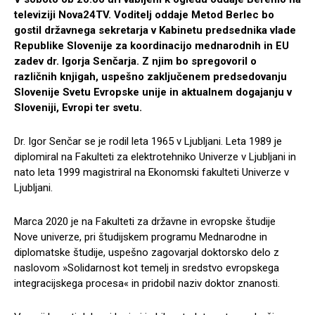
televiziji Nova24TV. Voditelj oddaje Metod Berlec bo
gostil državnega sekretarja v Kabinetu predsednika vlade
Republike Slovenije za koordinacijo mednarodnih in EU
zadev dr. Igorja Senčarja. Z njim bo spregovoril o
različnih knjigah, uspešno zaključenem predsedovanju
Slovenije Svetu Evropske unije in aktualnem dogajanju v
Sloveniji, Evropi ter svetu.
Dr. Igor Senčar se je rodil leta 1965 v Ljubljani. Leta 1989 je
diplomiral na Fakulteti za elektrotehniko Univerze v Ljubljani in
nato leta 1999 magistriral na Ekonomski fakulteti Univerze v
Ljubljani.
Marca 2020 je na Fakulteti za državne in evropske študije
Nove univerze, pri študijskem programu Mednarodne in
diplomatske študije, uspešno zagovarjal doktorsko delo z
naslovom »Solidarnost kot temelj in sredstvo evropskega
integracijskega procesa« in pridobil naziv doktor znanosti.