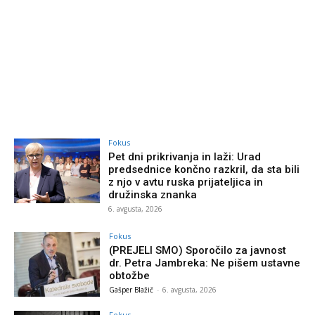
Fokus
Pet dni prikrivanja in laži: Urad
predsednice končno razkril, da sta bili
z njo v avtu ruska prijateljica in
družinska znanka
6. avgusta, 2026
Fokus
(PREJELI SMO) Sporočilo za javnost
dr. Petra Jambreka: Ne pišem ustavne
obtožbe
Gašper Blažič
-
6. avgusta, 2026
Fokus