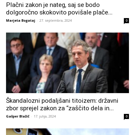
Plačni zakon je nateg, saj se bodo
dolgoročno skokovito povišale plače...
Marjeta Bogataj
-
27. septembra, 2024
0
Škandalozni podaljšani titoizem: državni
zbor sprejel zakon za “zaščito dela in...
Gašper Blažič
-
17. julija, 2024
0