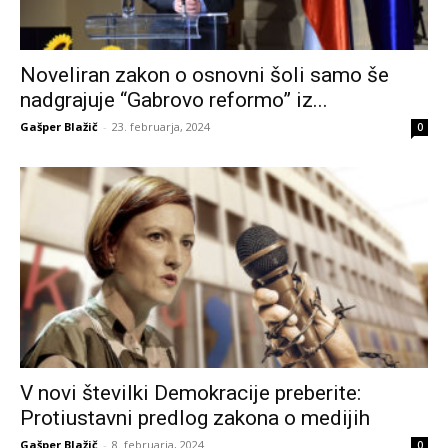
Noveliran zakon o osnovni šoli samo še
nadgrajuje “Gabrovo reformo” iz...
Gašper Blažič
-
23. februarja, 2024
0
V novi številki Demokracije preberite:
Protiustavni predlog zakona o medijih
Gašper Blažič
-
8. februarja, 2024
0