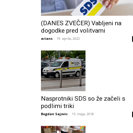
(DANES ZVEČER) Vabljeni na
dogodke pred volitvami
arians
-
19. aprila, 2022
Nasprotniki SDS so že začeli s
podlimi triki
Bogdan Sajovic
-
15. maja, 2018