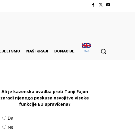
EJELI SMO
NAŠI KRAJI
DONACIJE
ENG
Ali je kazenska ovadba proti Tanji Fajon
zaradi njenega poskusa osvojitve visoke
funkcije EU upravičena?
Da
Ne