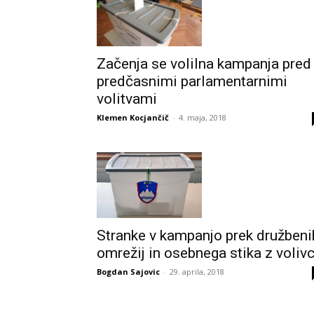
Začenja se volilna kampanja pred
predčasnimi parlamentarnimi
volitvami
Klemen Kocjančič
-
4. maja, 2018
Stranke v kampanjo prek družbeni
omrežij in osebnega stika z volivc
Bogdan Sajovic
-
29. aprila, 2018