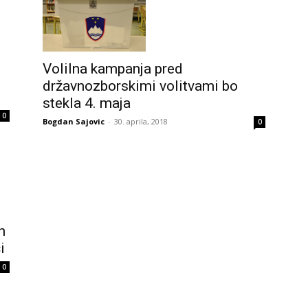
Volilna kampanja pred
državnozborskimi volitvami bo
stekla 4. maja
0
Bogdan Sajovic
-
30. aprila, 2018
0
h
i
0