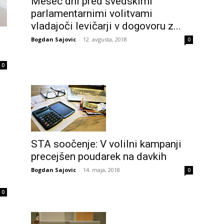
Mesec dni pred švedskimi
parlamentarnimi volitvami
vladajoči levičarji v dogovoru z...
Bogdan Sajovic
-
12. avgusta, 2018
0
0
STA soočenje: V volilni kampanji
precejšen poudarek na davkih
Bogdan Sajovic
-
14. maja, 2018
0
0