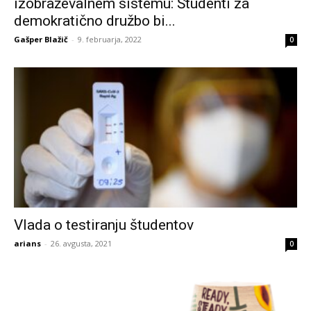
izobraževalnem sistemu: Študenti za
demokratično družbo bi...
Gašper Blažič
-
9. februarja, 2022
0
Vlada o testiranju študentov
arians
-
26. avgusta, 2021
0