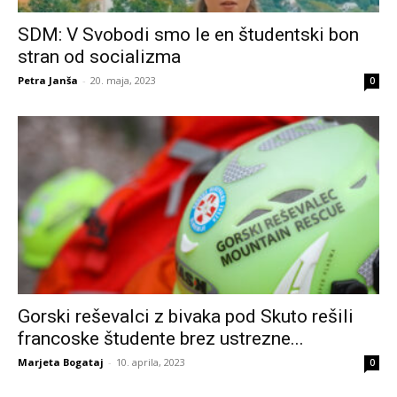
SDM: V Svobodi smo le en študentski bon
stran od socializma
Petra Janša
-
20. maja, 2023
0
Gorski reševalci z bivaka pod Skuto rešili
francoske študente brez ustrezne...
Marjeta Bogataj
-
10. aprila, 2023
0