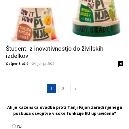
Študenti z inovativnostjo do živilskih
izdelkov
Gašper Blažič
-
24. junija, 2021
0
1
2
Ali je kazenska ovadba proti Tanji Fajon zaradi njenega
poskusa osvojitve visoke funkcije EU upravičena?
Da