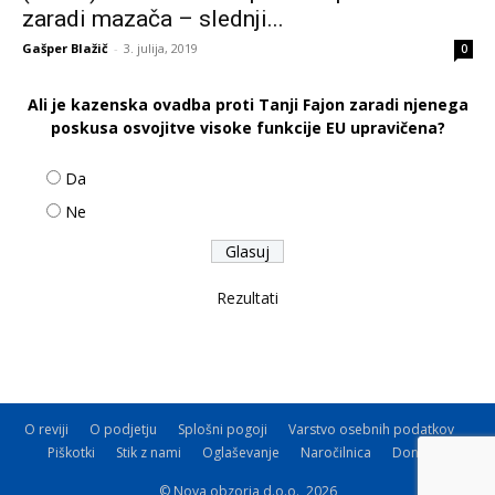
zaradi mazača – slednji...
Gašper Blažič
-
3. julija, 2019
0
Ali je kazenska ovadba proti Tanji Fajon zaradi njenega
poskusa osvojitve visoke funkcije EU upravičena?
Da
Ne
Rezultati
O reviji
O podjetju
Splošni pogoji
Varstvo osebnih podatkov
Piškotki
Stik z nami
Oglaševanje
Naročilnica
Donacije
© Nova obzorja d.o.o., 2026