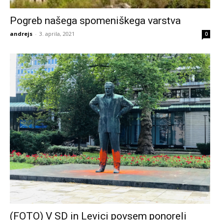
Pogreb našega spomeniškega varstva
andrejs
-
3. aprila, 2021
0
(FOTO) V SD in Levici povsem ponoreli