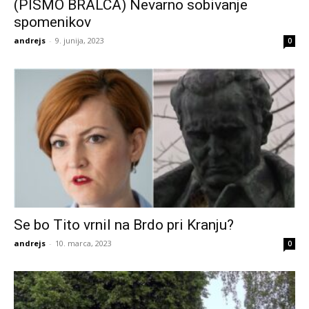
(PISMO BRALCA) Nevarno sobivanje
spomenikov
andrejs
-
9. junija, 2023
0
Se bo Tito vrnil na Brdo pri Kranju?
andrejs
-
10. marca, 2023
0