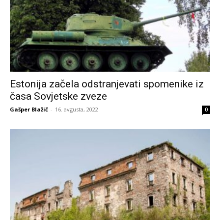
Estonija začela odstranjevati spomenike iz
časa Sovjetske zveze
Gašper Blažič
-
16. avgusta, 2022
0