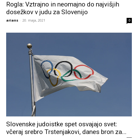
Rogla: Vztrajno in neomajno do najvišjih
dosežkov v judu za Slovenijo
arians
-
20. maja, 2021
0
Slovenske judoistke spet osvajajo svet:
včeraj srebro Trstenjakovi, danes bron za...