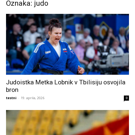
Oznaka: judo
Judoistka Metka Lobnik v Tbilisiju osvojila
bron
testni
-
19. aprila, 2026
0