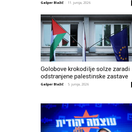
Gašper Blažič
-
11. junija, 2026
Golobove krokodilje solze zaradi
odstranjene palestinske zastave
Gašper Blažič
-
5. junija, 2026