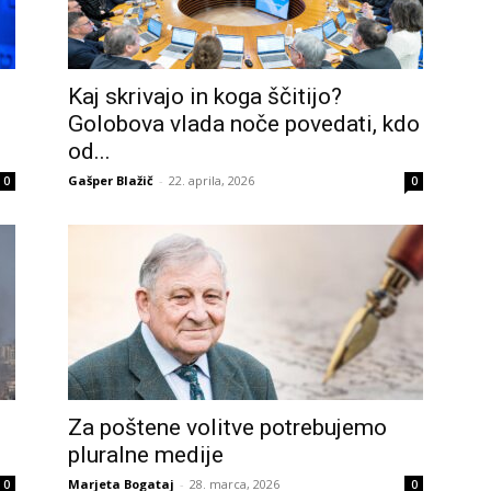
Kaj skrivajo in koga ščitijo?
Golobova vlada noče povedati, kdo
od...
Gašper Blažič
-
22. aprila, 2026
0
0
Za poštene volitve potrebujemo
pluralne medije
Marjeta Bogataj
-
28. marca, 2026
0
0