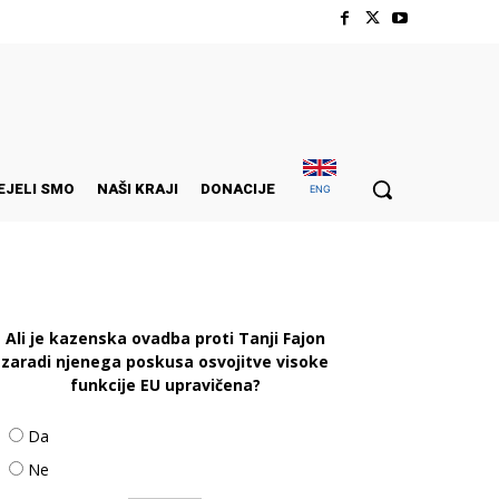
EJELI SMO
NAŠI KRAJI
DONACIJE
ENG
Ali je kazenska ovadba proti Tanji Fajon
zaradi njenega poskusa osvojitve visoke
funkcije EU upravičena?
Da
Ne