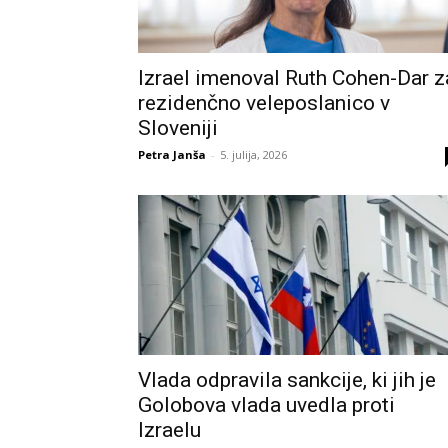
Izrael imenoval Ruth Cohen-Dar z
rezidenčno veleposlanico v
Sloveniji
Petra Janša
-
5. julija, 2026
Vlada odpravila sankcije, ki jih je
Golobova vlada uvedla proti
Izraelu