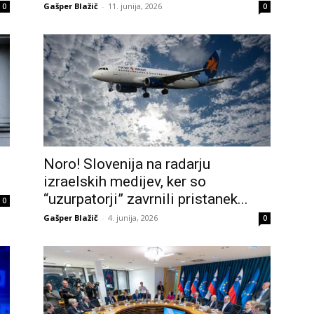
Gašper Blažič
-
11. junija, 2026
0
0
Noro! Slovenija na radarju
izraelskih medijev, ker so
“uzurpatorji” zavrnili pristanek...
0
Gašper Blažič
-
4. junija, 2026
0