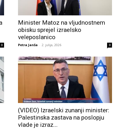
a
Minister Matoz na vljudnostnem
obisku sprejel izraelsko
veleposlanico
Petra Janša
-
2. julija, 2026
0
0
(VIDEO) Izraelski zunanji minister:
Palestinska zastava na poslopju
vlade je izraz...