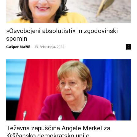
»Osvobojeni absolutisti« in zgodovinski
spomin
Gašper Blažič
-
13. februarja, 2024
0
Težavna zapuščina Angele Merkel za
Krščansko demokratsko unijo