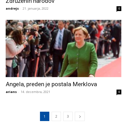
Združenih narodov
andrejs
-
21. januarja, 2022
0
Angela, preden je postala Merklova
arians
-
14. decembra, 2021
0
1
2
3