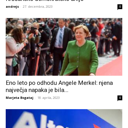
andrejs
-
27. decembra, 2023
0
Eno leto po odhodu Angele Merkel: njena
največja napaka je bila...
Marjeta Bogataj
-
18. aprila, 2023
0