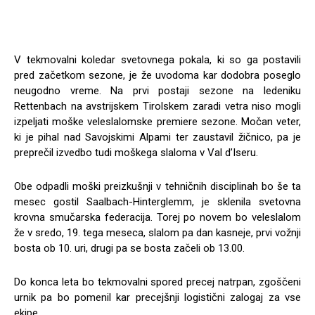
V tekmovalni koledar svetovnega pokala, ki so ga postavili
pred začetkom sezone, je že uvodoma kar dodobra poseglo
neugodno vreme. Na prvi postaji sezone na ledeniku
Rettenbach na avstrijskem Tirolskem zaradi vetra niso mogli
izpeljati moške veleslalomske premiere sezone. Močan veter,
ki je pihal nad Savojskimi Alpami ter zaustavil žičnico, pa je
preprečil izvedbo tudi moškega slaloma v Val d’Iseru.
Obe odpadli moški preizkušnji v tehničnih disciplinah bo še ta
mesec gostil Saalbach-Hinterglemm, je sklenila svetovna
krovna smučarska federacija. Torej po novem bo veleslalom
že v sredo, 19. tega meseca, slalom pa dan kasneje, prvi vožnji
bosta ob 10. uri, drugi pa se bosta začeli ob 13.00.
Do konca leta bo tekmovalni spored precej natrpan, zgoščeni
urnik pa bo pomenil kar precejšnji logistični zalogaj za vse
ekipe.