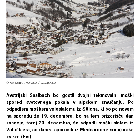
foto: Matti Paavola / Wikipedia
Avstrijski Saalbach bo gostil dvojni tekmovalni moški
spored svetovnega pokala v alpskem smučanju. Po
odpadlem moškem veleslalomu iz Söldna, ki bo po novem
na sporedu že 19. decembra, bo na tem prizorišču dan
kasneje, torej 20. decembra, še odpadli moški slalom iz
Val d’Isera, so danes sporočili iz Mednarodne smučarske
zveze (Fis).