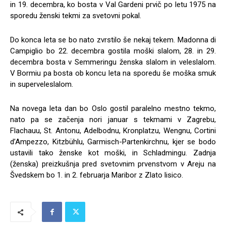
in 19. decembra, ko bosta v Val Gardeni prvič po letu 1975 na
sporedu ženski tekmi za svetovni pokal.
Do konca leta se bo nato zvrstilo še nekaj tekem. Madonna di
Campiglio bo 22. decembra gostila moški slalom, 28. in 29.
decembra bosta v Semmeringu ženska slalom in veleslalom.
V Bormiu pa bosta ob koncu leta na sporedu še moška smuk
in superveleslalom.
Na novega leta dan bo Oslo gostil paralelno mestno tekmo,
nato pa se začenja nori januar s tekmami v Zagrebu,
Flachauu, St. Antonu, Adelbodnu, Kronplatzu, Wengnu, Cortini
d’Ampezzo, Kitzbühlu, Garmisch-Partenkirchnu, kjer se bodo
ustavili tako ženske kot moški, in Schladmingu. Zadnja
(ženska) preizkušnja pred svetovnim prvenstvom v Areju na
Švedskem bo 1. in 2. februarja Maribor z Zlato lisico.