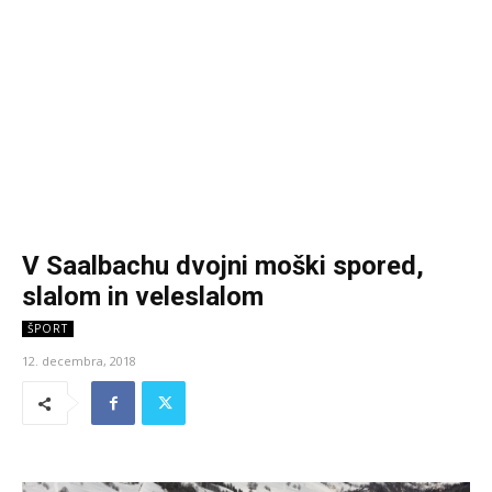
V Saalbachu dvojni moški spored,
slalom in veleslalom
ŠPORT
12. decembra, 2018