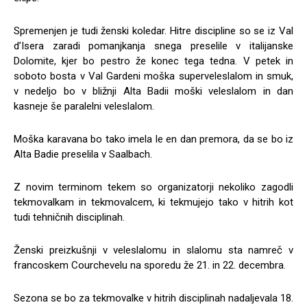
Spremenjen je tudi ženski koledar. Hitre discipline so se iz Val
d’Isera zaradi pomanjkanja snega preselile v italijanske
Dolomite, kjer bo pestro že konec tega tedna. V petek in
soboto bosta v Val Gardeni moška superveleslalom in smuk,
v nedeljo bo v bližnji Alta Badii moški veleslalom in dan
kasneje še paralelni veleslalom.
Moška karavana bo tako imela le en dan premora, da se bo iz
Alta Badie preselila v Saalbach.
Z novim terminom tekem so organizatorji nekoliko zagodli
tekmovalkam in tekmovalcem, ki tekmujejo tako v hitrih kot
tudi tehničnih disciplinah.
Ženski preizkušnji v veleslalomu in slalomu sta namreč v
francoskem Courchevelu na sporedu že 21. in 22. decembra.
Sezona se bo za tekmovalke v hitrih disciplinah nadaljevala 18.