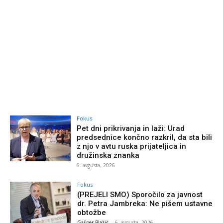
Fokus
Pet dni prikrivanja in laži: Urad
predsednice končno razkril, da sta bili
z njo v avtu ruska prijateljica in
družinska znanka
6. avgusta, 2026
Fokus
(PREJELI SMO) Sporočilo za javnost
dr. Petra Jambreka: Ne pišem ustavne
obtožbe
Gašper Blažič
-
6. avgusta, 2026