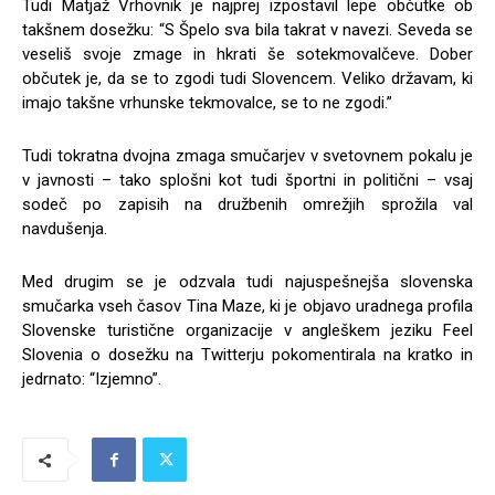
Tudi Matjaž Vrhovnik je najprej izpostavil lepe občutke ob
takšnem dosežku: “S Špelo sva bila takrat v navezi. Seveda se
veseliš svoje zmage in hkrati še sotekmovalčeve. Dober
občutek je, da se to zgodi tudi Slovencem. Veliko državam, ki
imajo takšne vrhunske tekmovalce, se to ne zgodi.”
Tudi tokratna dvojna zmaga smučarjev v svetovnem pokalu je
v javnosti – tako splošni kot tudi športni in politični – vsaj
sodeč po zapisih na družbenih omrežjih sprožila val
navdušenja.
Med drugim se je odzvala tudi najuspešnejša slovenska
smučarka vseh časov Tina Maze, ki je objavo uradnega profila
Slovenske turistične organizacije v angleškem jeziku Feel
Slovenia o dosežku na Twitterju pokomentirala na kratko in
jedrnato: “Izjemno”.