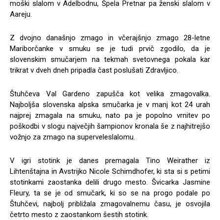
moški slalom v Adelbodnu, Špela Pretnar pa ženski slalom v
Aareju.
Z dvojno današnjo zmago in včerajšnjo zmago 28-letne
Mariborčanke v smuku se je tudi prvič zgodilo, da je
slovenskim smučarjem na tekmah svetovnega pokala kar
trikrat v dveh dneh pripadla čast poslušati Zdravljico.
Štuhčeva Val Gardeno zapušča kot velika zmagovalka.
Najboljša slovenska alpska smučarka je v manj kot 24 urah
najprej zmagala na smuku, nato pa je popolno vrnitev po
poškodbi v slogu največjih šampionov kronala še z najhitrejšo
vožnjo za zmago na superveleslalomu.
V igri stotink je danes premagala Tino Weirather iz
Lihtenštajna in Avstrijko Nicole Schimdhofer, ki sta si s petimi
stotinkami zaostanka delili drugo mesto. Švicarka Jasmine
Fleury, ta se je od smučark, ki so se na progo podale po
Štuhčevi, najbolj približala zmagovalnemu času, je osvojila
četrto mesto z zaostankom šestih stotink.