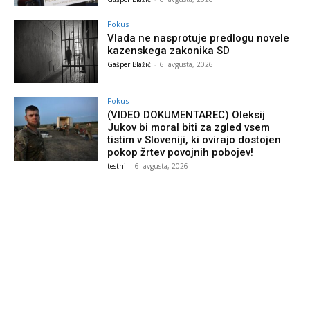
Fokus
Vlada ne nasprotuje predlogu novele
kazenskega zakonika SD
Gašper Blažič
-
6. avgusta, 2026
Fokus
(VIDEO DOKUMENTAREC) Oleksij
Jukov bi moral biti za zgled vsem
tistim v Sloveniji, ki ovirajo dostojen
pokop žrtev povojnih pobojev!
testni
-
6. avgusta, 2026