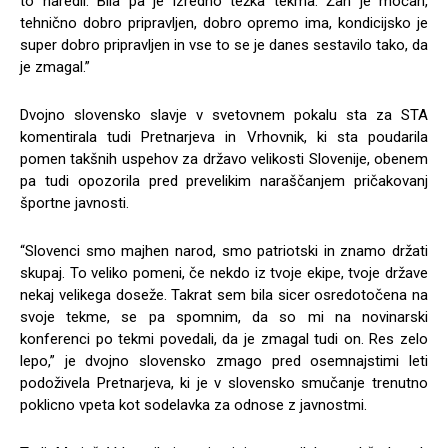
to naredil. Bila pa je izredno težka tekma. Žan je močan,
tehnično dobro pripravljen, dobro opremo ima, kondicijsko je
super dobro pripravljen in vse to se je danes sestavilo tako, da
je zmagal.”
Dvojno slovensko slavje v svetovnem pokalu sta za STA
komentirala tudi Pretnarjeva in Vrhovnik, ki sta poudarila
pomen takšnih uspehov za državo velikosti Slovenije, obenem
pa tudi opozorila pred prevelikim naraščanjem pričakovanj
športne javnosti.
“Slovenci smo majhen narod, smo patriotski in znamo držati
skupaj. To veliko pomeni, če nekdo iz tvoje ekipe, tvoje države
nekaj velikega doseže. Takrat sem bila sicer osredotočena na
svoje tekme, se pa spomnim, da so mi na novinarski
konferenci po tekmi povedali, da je zmagal tudi on. Res zelo
lepo,” je dvojno slovensko zmago pred osemnajstimi leti
podoživela Pretnarjeva, ki je v slovensko smučanje trenutno
poklicno vpeta kot sodelavka za odnose z javnostmi.