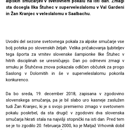
alpskih smučarjev v svetovnem pokalu na isti dan. Zmagi
sta dosegla Ilka Štuhec v superveleslalomu v Val Gardeni
in Žan Kranjec v veleslalomu v Saalbachu.
Uvodni del sezone svetovnega pokala za alpske smučarje vse
bolj poteka po slovenskih željah. Velika pričakovanja ljubiteljev
tega športa za vrnitev slovenske šampionke Ilke Štuhec v
hitrih disciplinah se uresničujejo. Dan po odmevni zmagi v
smuku je Štuhčeva znova pokazala odličen občutek za progo
Saslong v Dolomitih in še v superveleslalomu pokorila
konkurenco.
Da bo sreda, 19. december 2018, zapisana v zgodovino
slovenskega smučanja, pa je bil slabo uro kasneje zaslužen
tudi Žan Kranjec, ki je s svojo premierno zmago v svetovnem
pokalu poskrbel, da sta drugič v zgodovini dva slovenska
smučarja hkrati stala na najvišji stopnički na isti dan. Pred tem
se je to zgodilo 20. februarja 2000, ko je Matjaž Vrhovnik dobil