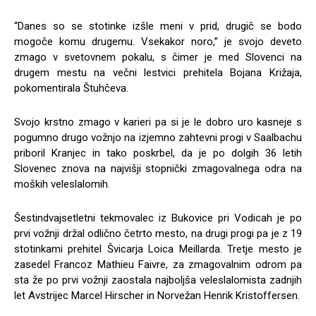
“Danes so se stotinke izšle meni v prid, drugič se bodo
mogoče komu drugemu. Vsekakor noro,” je svojo deveto
zmago v svetovnem pokalu, s čimer je med Slovenci na
drugem mestu na večni lestvici prehitela Bojana Križaja,
pokomentirala Štuhčeva.
Svojo krstno zmago v karieri pa si je le dobro uro kasneje s
pogumno drugo vožnjo na izjemno zahtevni progi v Saalbachu
priboril Kranjec in tako poskrbel, da je po dolgih 36 letih
Slovenec znova na najvišji stopnički zmagovalnega odra na
moških veleslalomih.
Šestindvajsetletni tekmovalec iz Bukovice pri Vodicah je po
prvi vožnji držal odlično četrto mesto, na drugi progi pa je z 19
stotinkami prehitel Švicarja Loica Meillarda. Tretje mesto je
zasedel Francoz Mathieu Faivre, za zmagovalnim odrom pa
sta že po prvi vožnji zaostala najboljša veleslalomista zadnjih
let Avstrijec Marcel Hirscher in Norvežan Henrik Kristoffersen.