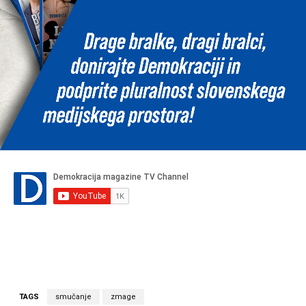
TAGS
smučanje
zmage