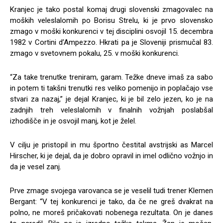
Kranjec je tako postal komaj drugi slovenski zmagovalec na
moških veleslalomih po Borisu Strelu, ki je prvo slovensko
zmago v moški konkurenci v tej disciplini osvojil 15. decembra
1982 v Cortini d’Ampezzo. Hkrati pa je Sloveniji prismučal 83.
zmago v svetovnem pokalu, 25. v moški konkurenci.
“Za take trenutke treniram, garam. Težke dneve imaš za sabo
in potem ti takšni trenutki res veliko pomenijo in poplačajo vse
stvari za nazaj,” je dejal Kranjec, ki je bil zelo jezen, ko je na
zadnjih treh veleslalomih v finalnih vožnjah poslabšal
izhodišče in je osvojil manj, kot je želel.
V cilju je pristopil in mu športno čestital avstrijski as Marcel
Hirscher, ki je dejal, da je dobro opravil in imel odlično vožnjo in
da je vesel zanj.
Prve zmage svojega varovanca se je veselil tudi trener Klemen
Bergant: “V tej konkurenci je tako, da če ne greš dvakrat na
polno, ne moreš pričakovati nobenega rezultata. On je danes