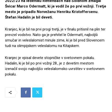
2022/23 na ledeniku Rettenbach nad Söldnom zmagal
Švicar Marco Odermatt, ki je vodil že po prvi vožnji. Tretje
mesto je pripadlo Norvežanu Henriku Kristoffersenu.
Štefan Hadalin je bil deveti.
Kranjec, ki je bil na prvi progi tretji, je v finalu pritisnil na plin ter
prevzel vodstvo. Nato ga je prehitel le Odermatt, najboljši
smučar in veleslalomist minule zime, ki je bil pred Slovencem
tudi na olimpijskem veleslalomu na Kitajskem.
Kranjec je vpisal devete stopničke v svetovnem pokalu.
Hadalin, ki je bil po prvi vožnji 28., je z devetim mestom
izenačil svojo najboljšo veleslalomsko uvrstitev v svetovnem
pokalu.