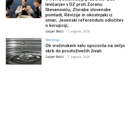
levičarjev v DZ proti Zoranu
Stevanoviću; Zlorabe slovenske
pomladi; Revizije in okostnjaki iz
omar; Jesenski referendum odločitev
o korupciji;...
Gašper Blažič
-
5. avgusta, 2026
Slovenija
Ob vročinskem valu opozorila na večjo
skrb do prostoživečih živali
Gašper Blažič
-
5. avgusta, 2026