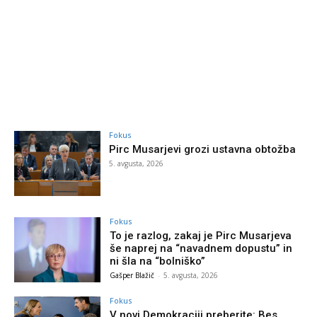
Fokus
Pirc Musarjevi grozi ustavna obtožba
5. avgusta, 2026
Fokus
To je razlog, zakaj je Pirc Musarjeva
še naprej na “navadnem dopustu” in
ni šla na “bolniško”
Gašper Blažič
-
5. avgusta, 2026
Fokus
V novi Demokraciji preberite: Bes