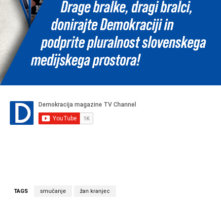
TAGS
smučanje
žan kranjec