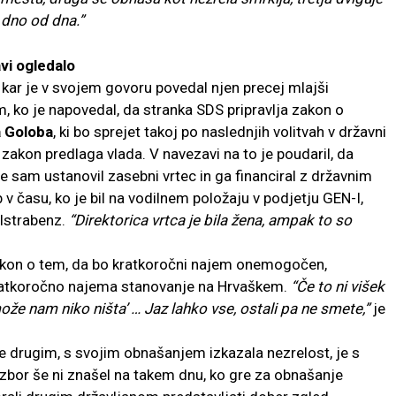
 dno od dna.”
vi ogledalo
, kar je v svojem govoru povedal njen precej mlajši
, ko je napovedal, da stranka SDS pripravlja zakon o
 Goloba
, ki bo sprejet takoj po naslednjih volitvah v državni
zakon predlaga vlada. V navezavi na to je poudaril, da
je sam ustanovil zasebni vrtec in ga financiral z državnim
v času, ko je bil na vodilnem položaju v podjetju GEN-I,
 Istrabenz.
“Direktorica vrtca je bila žena, ampak to so
zakon o tem, da bo kratkoročni najem onemogočen,
kratkoročno najema stanovanje na Hrvaškem.
“Če to ni višek
može nam niko ništa’ … Jaz lahko vse, ostali pa ne smete,”
je
je drugim, s svojim obnašanjem izkazala nezrelost, je s
 zbor še ni znašel na takem dnu, ko gre za obnašanje