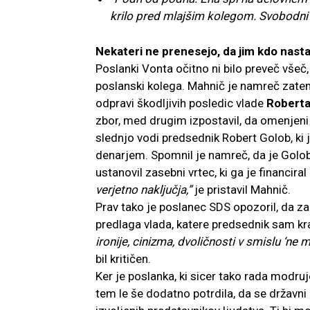
krilo pred mlajšim kolegom. Svobodni
Nekateri ne prenesejo, da jim kdo nasta
Poslanki Vonta očitno ni bilo preveč všeč
poslanski kolega. Mahnič je namreč zatem
odpravi škodljivih posledic vlade
Roberta
zbor, med drugim izpostavil, da omenjeni 
slednjo vodi predsednik Robert Golob, ki 
denarjem. Spomnil je namreč, da je Golob 
ustanovil zasebni vrtec, ki ga je financiral
verjetno naključja,”
je pristavil Mahnič.
Prav tako je poslanec SDS opozoril, da 
predlaga vlada, katere predsednik sam 
ironije, cinizma, dvoličnosti v smislu ‘ne 
bil kritičen.
Ker je poslanka, ki sicer tako rada modru
tem le še dodatno potrdila, da se državni