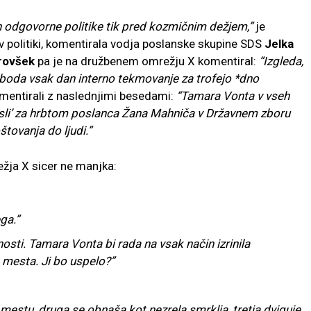
en odgovorne politike tik pred kozmičnim dežjem,”
je
 v politiki, komentirala vodja poslanske skupine SDS
Jelka
rovšek
pa je na družbenem omrežju X komentiral:
“Izgleda,
boda vsak dan interno tekmovanje za trofejo *dno
mentirali z naslednjimi besedami:
“Tamara Vonta v vseh
osli’ za hrbtom poslanca Žana Mahniča v Državnem zboru
tovanja do ljudi.”
žja X sicer ne manjka:
ga.”
osti. Tamara Vonta bi rada na vsak način izrinila
 mesta. Ji bo uspelo?”
estu, druga se obnaša kot nezrela smrklja, tretja dviguje