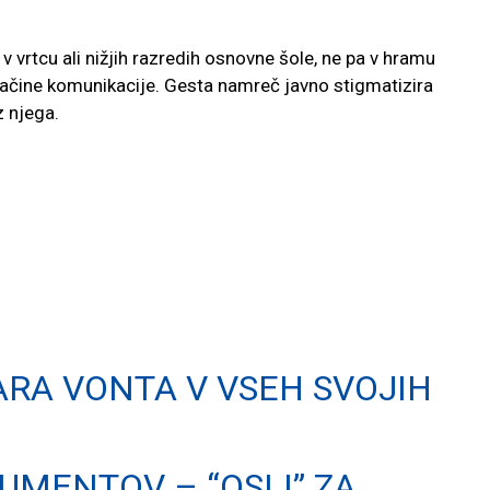
i v vrtcu ali nižjih razredih osnovne šole, ne pa v hramu
čine komunikacije. Gesta namreč javno stigmatizira
 njega.
AMARA VONTA V VSEH SVOJIH
MENTOV – “OSLI” ZA