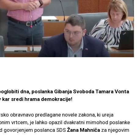
o poglobiti dna, poslanka Gibanja Svoboda Tamara Vonta
 kar sredi hrama demokracije!
rsko obravnavo predlagane novele zakona, ki ureja
sebnim vrtcem, je lahko opazil dvakratni mimohod poslanke
med govorjenjem poslanca SDS
Žana Mahniča
za njegovim