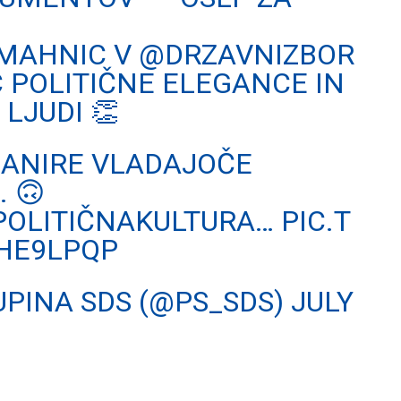
MAHNIC
V
@DRZAVNIZBOR
C POLITIČNE ELEGANCE IN
LJUDI 👏
MANIRE VLADAJOČE
. 🙃
POLITIČNAKULTURA
…
PIC.T
HE9LPQP
PINA SDS (@PS_SDS)
JULY