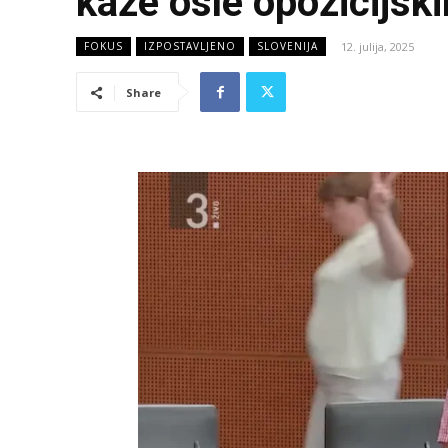
kaže osle opozicijs
12. julija, 2025
FOKUS
IZPOSTAVLJENO
SLOVENIJA
Share