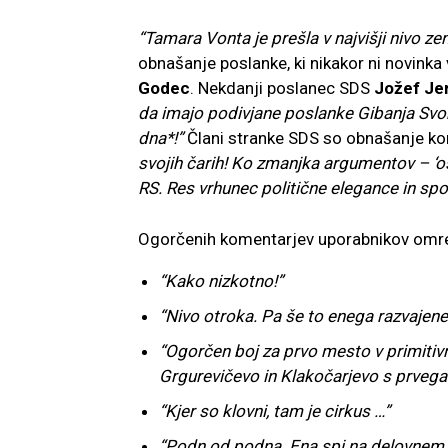
“Tamara Vonta je prešla v najvišji nivo z
obnašanje poslanke, ki nikakor ni novinka
Godec
. Nekdanji poslanec SDS
Jožef Je
da imajo podivjane poslanke Gibanja Svo
dna*!”
Člani stranke SDS so obnašanje ko
svojih čarih! Ko zmanjka argumentov – ‘
RS. Res vrhunec politične elegance in spoš
Ogorčenih komentarjev uporabnikov omre
“Kako nizkotno!”
“Nivo otroka. Pa še to enega razvajene
“Ogorčen boj za prvo mesto v primitivn
Grgurevičevo in Klakočarjevo s prvega
“Kjer so klovni, tam je cirkus …”
“Podn od podna. Ena spi na delovnem m