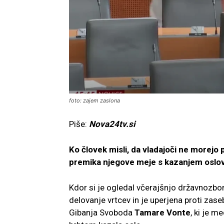
foto: zajem zaslona
Piše:
Nova24tv.si
Ko človek misli, da vladajoči ne morej
premika njegove meje s kazanjem oslov
Kdor si je ogledal včerajšnjo državnozbo
delovanje vrtcev in je uperjena proti za
Gibanja Svoboda
Tamare Vonte
, ki je 