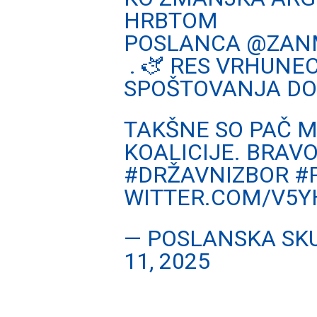
HRBTOM
POSLANCA
@ZAN
. 🫏 RES VRHUNE
SPOŠTOVANJA DO 
TAKŠNE SO PAČ 
KOALICIJE. BRAVO
#DRŽAVNIZBOR
#
WITTER.COM/V5Y
— POSLANSKA SKU
11, 2025