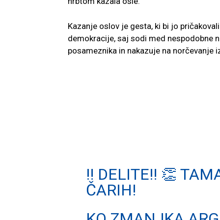
hrbtom kazala osle.
Kazanje oslov je gesta, ki bi jo pričakoval
demokracije, saj sodi med nespodobne na
posameznika in nakazuje na norčevanje iz
‼️ DELITE‼️ 👏 T
ČARIH!
KO ZMANJKA ARGU