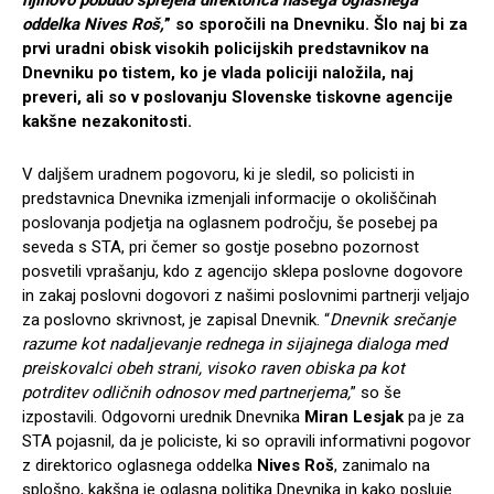
njihovo pobudo sprejela direktorica našega oglasnega
oddelka Nives Roš,
” so sporočili na Dnevniku. Šlo naj bi za
prvi uradni obisk visokih policijskih predstavnikov na
Dnevniku po tistem, ko je vlada policiji naložila, naj
preveri, ali so v poslovanju Slovenske tiskovne agencije
kakšne nezakonitosti.
V daljšem uradnem pogovoru, ki je sledil, so policisti in
predstavnica Dnevnika izmenjali informacije o okoliščinah
poslovanja podjetja na oglasnem področju, še posebej pa
seveda s STA, pri čemer so gostje posebno pozornost
posvetili vprašanju, kdo z agencijo sklepa poslovne dogovore
in zakaj poslovni dogovori z našimi poslovnimi partnerji veljajo
za poslovno skrivnost, je zapisal Dnevnik. “
Dnevnik srečanje
razume kot nadaljevanje rednega in sijajnega dialoga med
preiskovalci obeh strani, visoko raven obiska pa kot
potrditev odličnih odnosov med partnerjema,
” so še
izpostavili. Odgovorni urednik Dnevnika
Miran Lesjak
pa je za
STA pojasnil, da je policiste, ki so opravili informativni pogovor
z direktorico oglasnega oddelka
Nives Roš
, zanimalo na
splošno, kakšna je oglasna politika Dnevnika in kako posluje