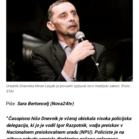
Urednik Dnevnika Miran Lesjak je povsem spljuval novi medijski zakon. (Foto:
STA)
Piše:
Sara Bertoncelj (Nova24tv)
“
Časopisno hišo Dnevnik je včeraj obiskala visoka policijska
delegacija, ki jo je vodil Igor Razpotnik, vodja preiskav v
Nacionalnem preiskovalnem uradu (NPU). Policiste je na