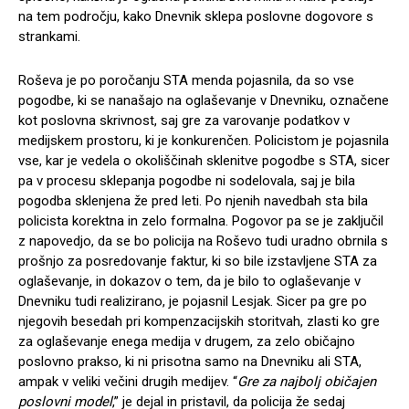
na tem področju, kako Dnevnik sklepa poslovne dogovore s
strankami.
Roševa je po poročanju STA menda pojasnila, da so vse
pogodbe, ki se nanašajo na oglaševanje v Dnevniku, označene
kot poslovna skrivnost, saj gre za varovanje podatkov v
medijskem prostoru, ki je konkurenčen. Policistom je pojasnila
vse, kar je vedela o okoliščinah sklenitve pogodbe s STA, sicer
pa v procesu sklepanja pogodbe ni sodelovala, saj je bila
pogodba sklenjena že pred leti. Po njenih navedbah sta bila
policista korektna in zelo formalna. Pogovor pa se je zaključil
z napovedjo, da se bo policija na Roševo tudi uradno obrnila s
prošnjo za posredovanje faktur, ki so bile izstavljene STA za
oglaševanje, in dokazov o tem, da je bilo to oglaševanje v
Dnevniku tudi realizirano, je pojasnil Lesjak. Sicer pa gre po
njegovih besedah pri kompenzacijskih storitvah, zlasti ko gre
za oglaševanje enega medija v drugem, za zelo običajno
poslovno prakso, ki ni prisotna samo na Dnevniku ali STA,
ampak v veliki večini drugih medijev. “
Gre za najbolj običajen
poslovni model
,” je dejal in pristavil, da policija že sedaj