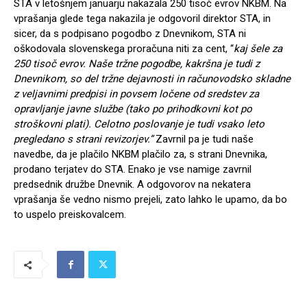
STA v letošnjem januarju nakazala 250 tisoč evrov NKBM. Na
vprašanja glede tega nakazila je odgovoril direktor STA, in
sicer, da s podpisano pogodbo z Dnevnikom, STA ni
oškodovala slovenskega proračuna niti za cent, “
kaj šele za
250 tisoč evrov. Naše tržne pogodbe, kakršna je tudi z
Dnevnikom, so del tržne dejavnosti in računovodsko skladne
z veljavnimi predpisi in povsem ločene od sredstev za
opravljanje javne službe (tako po prihodkovni kot po
stroškovni plati). Celotno poslovanje je tudi vsako leto
pregledano s strani revizorjev.”
Zavrnil pa je tudi naše
navedbe, da je plačilo NKBM plačilo za, s strani Dnevnika,
prodano terjatev do STA. Enako je vse namige zavrnil
predsednik družbe Dnevnik. A odgovorov na nekatera
vprašanja še vedno nismo prejeli, zato lahko le upamo, da bo
to uspelo preiskovalcem.