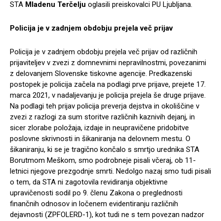
STA
Mladenu Terčelju
oglasili preiskovalci PU Ljubljana.
Policija je v zadnjem obdobju prejela več prijav
Policija je v zadnjem obdobju prejela več prijav od različnih
prijaviteljev v zvezi z domnevnimi nepravilnostmi, povezanimi
z delovanjem Slovenske tiskovne agencije. Predkazenski
postopek je policija začela na podlagi prve prijave, prejete 17.
marca 2021, v nadaljevanju je policija prejela še druge prijave.
Na podlagi teh prijav policija preverja dejstva in okoliščine v
zvezi z razlogi za sum storitve različnih kaznivih dejanj, in
sicer zlorabe položaja, izdaje in neupravičene pridobitve
poslovne skrivnosti in šikaniranja na delovnem mestu. O
šikaniranju, ki se je tragično končalo s smrtjo urednika STA
Borutmom Meškom, smo podrobneje pisali včeraj, ob 11-
letnici njegove prezgodnje smrti. Nedolgo nazaj smo tudi pisali
o tem, da STA ni zagotovila revidiranja objektivne
upravičenosti sodil po 9. členu Zakona o preglednosti
finančnih odnosov in ločenem evidentiranju različnih
dejavnosti (ZPFOLERD-1), kot tudi ne s tem povezan nadzor