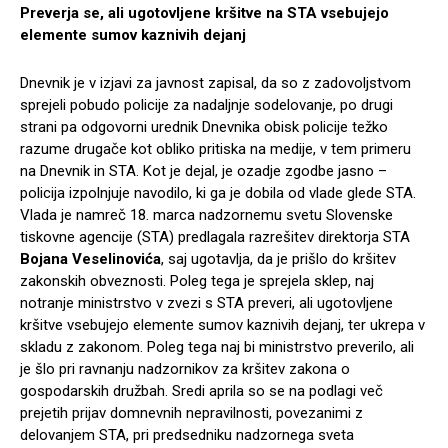
Preverja se, ali ugotovljene kršitve na STA vsebujejo
elemente sumov kaznivih dejanj
Dnevnik je v izjavi za javnost zapisal, da so z zadovoljstvom
sprejeli pobudo policije za nadaljnje sodelovanje, po drugi
strani pa odgovorni urednik Dnevnika obisk policije težko
razume drugače kot obliko pritiska na medije, v tem primeru
na Dnevnik in STA. Kot je dejal, je ozadje zgodbe jasno –
policija izpolnjuje navodilo, ki ga je dobila od vlade glede STA.
Vlada je namreč 18. marca nadzornemu svetu Slovenske
tiskovne agencije (STA) predlagala razrešitev direktorja STA
Bojana Veselinovića
, saj ugotavlja, da je prišlo do kršitev
zakonskih obveznosti. Poleg tega je sprejela sklep, naj
notranje ministrstvo v zvezi s STA preveri, ali ugotovljene
kršitve vsebujejo elemente sumov kaznivih dejanj, ter ukrepa v
skladu z zakonom. Poleg tega naj bi ministrstvo preverilo, ali
je šlo pri ravnanju nadzornikov za kršitev zakona o
gospodarskih družbah. Sredi aprila so se na podlagi več
prejetih prijav domnevnih nepravilnosti, povezanimi z
delovanjem STA, pri predsedniku nadzornega sveta