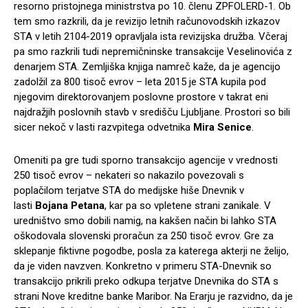
resorno pristojnega ministrstva po 10. členu ZPFOLERD-1. Ob
tem smo razkrili, da je revizijo letnih računovodskih izkazov
STA v letih 2104-2019 opravljala ista revizijska družba. Včeraj
pa smo razkrili tudi nepremičninske transakcije Veselinovića z
denarjem STA. Zemljiška knjiga namreč kaže, da je agencijo
zadolžil za 800 tisoč evrov – leta 2015 je STA kupila pod
njegovim direktorovanjem poslovne prostore v takrat eni
najdražjih poslovnih stavb v središču Ljubljane. Prostori so bili
sicer nekoč v lasti razvpitega odvetnika
Mira Senice
.
Omeniti pa gre tudi sporno transakcijo agencije v vrednosti
250 tisoč evrov – nekateri so nakazilo povezovali s
poplačilom terjatve STA do medijske hiše Dnevnik v
lasti
Bojana
Petana
, kar pa so vpletene strani zanikale. V
uredništvo smo dobili namig, na kakšen način bi lahko STA
oškodovala slovenski proračun za 250 tisoč evrov. Gre za
sklepanje fiktivne pogodbe, posla za katerega akterji ne želijo,
da je viden navzven. Konkretno v primeru STA-Dnevnik so
transakcijo prikrili preko odkupa terjatve Dnevnika do STA s
strani Nove kreditne banke Maribor. Na Erarju je razvidno, da je