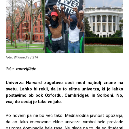
foto: Wikimedia / STA
Piše:
mravljišče
Univerza Harvard zagotovo sodi med najbolj znane na
svetu. Lahko bi rekli, da je to elitna univerza, ki jo lahko
postavimo ob bok Oxfordu, Cambridgeu in Sorboni. No,
vsaj do sedaj je tako veljalo.
Po novem pa ne bo več tako. Mednarodna javnost opozarja,
da so tako imenovane elitne univerze simbol bele prevlade
oziroma dominacije bele rase. Ne glede na to, da so študenti