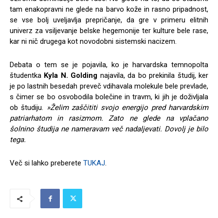
tam enakopravni ne glede na barvo kože in rasno pripadnost,
se vse bolj uveljavlja prepričanje, da gre v primeru elitnih
univerz za vsiljevanje belske hegemonije ter kulture bele rase,
kar ni nič drugega kot novodobni sistemski nacizem.
Debata o tem se je pojavila, ko je harvardska temnopolta
študentka
Kyla N. Golding
najavila, da bo prekinila študij, ker
je po lastnih besedah preveč vdihavala molekule bele prevlade,
s čimer se bo osvobodila bolečine in travm, ki jih je doživljala
ob študiju.
»Želim zaščititi svojo energijo pred harvardskim
patriarhatom in rasizmom. Zato ne glede na vplačano
šolnino študija ne nameravam več nadaljevati. Dovolj je bilo
tega.
Več si lahko preberete
TUKAJ
.