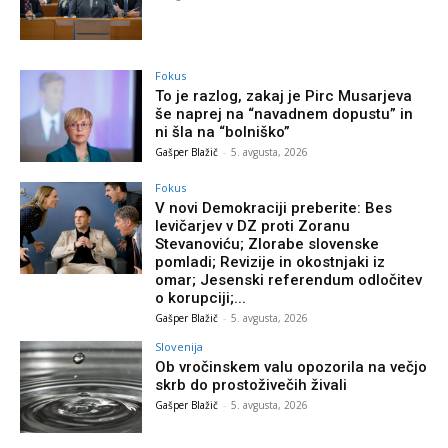
Fokus
To je razlog, zakaj je Pirc Musarjeva
še naprej na “navadnem dopustu” in
ni šla na “bolniško”
Gašper Blažič
-
5. avgusta, 2026
Fokus
V novi Demokraciji preberite: Bes
levičarjev v DZ proti Zoranu
Stevanoviću; Zlorabe slovenske
pomladi; Revizije in okostnjaki iz
omar; Jesenski referendum odločitev
o korupciji;...
Gašper Blažič
-
5. avgusta, 2026
Slovenija
Ob vročinskem valu opozorila na večjo
skrb do prostoživečih živali
Gašper Blažič
-
5. avgusta, 2026