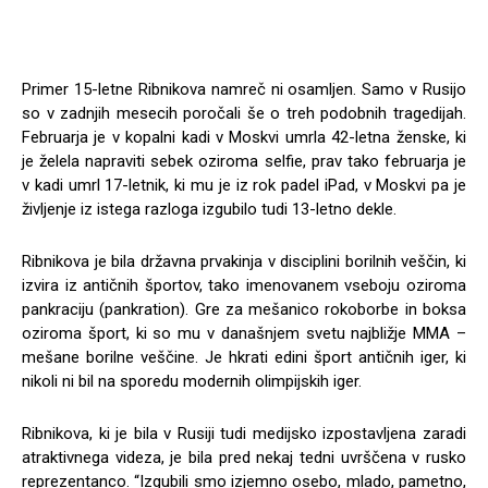
Primer 15-letne Ribnikova namreč ni osamljen. Samo v Rusijo
so v zadnjih mesecih poročali še o treh podobnih tragedijah.
Februarja je v kopalni kadi v Moskvi umrla 42-letna ženske, ki
je želela napraviti sebek oziroma selfie, prav tako februarja je
v kadi umrl 17-letnik, ki mu je iz rok padel iPad, v Moskvi pa je
življenje iz istega razloga izgubilo tudi 13-letno dekle.
Ribnikova je bila državna prvakinja v disciplini borilnih veščin, ki
izvira iz antičnih športov, tako imenovanem vseboju oziroma
pankraciju (pankration). Gre za mešanico rokoborbe in boksa
oziroma šport, ki so mu v današnjem svetu najbližje MMA –
mešane borilne veščine. Je hkrati edini šport antičnih iger, ki
nikoli ni bil na sporedu modernih olimpijskih iger.
Ribnikova, ki je bila v Rusiji tudi medijsko izpostavljena zaradi
atraktivnega videza, je bila pred nekaj tedni uvrščena v rusko
reprezentanco. “Izgubili smo izjemno osebo, mlado, pametno,