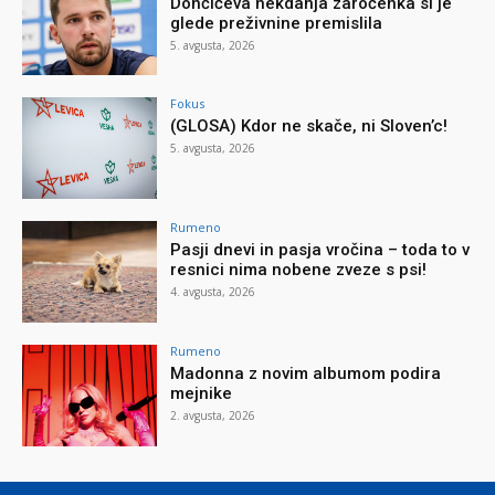
Dončićeva nekdanja zaročenka si je
glede preživnine premislila
5. avgusta, 2026
Fokus
(GLOSA) Kdor ne skače, ni Sloven’c!
5. avgusta, 2026
Rumeno
Pasji dnevi in pasja vročina – toda to v
resnici nima nobene zveze s psi!
4. avgusta, 2026
Rumeno
Madonna z novim albumom podira
mejnike
2. avgusta, 2026