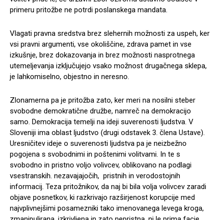
primeru pritožbe ne potrdi poslanskega mandata.
Vlagati pravna sredstva brez slehernih možnosti za uspeh, ker
vsi pravni argumenti, vse okoliščine, zdrava pamet in vse
izkušnje, brez dokazovanja in brez možnosti nasprotnega
utemeljevanja izključujejo vsako možnost drugačnega sklepa,
je lahkomiselno, objestno in neresno.
Zlonamerna pa je pritožba zato, ker meri na nosilni steber
svobodne demokratične družbe, namreč na demokracijo
samo. Demokracija temelji na ideji suverenosti ljudstva. V
Sloveniji ima oblast ljudstvo (drugi odstavek 3. člena Ustave).
Uresničitev ideje o suverenosti ljudstva pa je neizbežno
pogojena s svobodnimi in poštenimi volitvami. In te s
svobodno in pristno voljo volivcev, oblikovano na podlagi
vsestranskih. nezavajajočih, pristnih in verodostojnih
informacij. Teza pritožnikov, da naj bi bila volja volivcev zaradi
objave posnetkov, ki razkrivajo razširjenost korupcije med
najvplivnejšimi posamezniki tako imenovanega levega kroga,
zmanipulirana, izkrivljena in zato nepristna, ni le prima facie