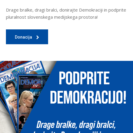
Drage bralke, dragi bralci, donirajte Demokraciji in podprite
pluralnost slovenskega medijskega prostora!
Donacija