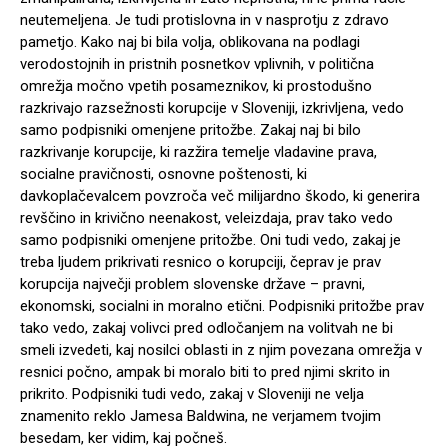
neutemeljena. Je tudi protislovna in v nasprotju z zdravo
pametjo. Kako naj bi bila volja, oblikovana na podlagi
verodostojnih in pristnih posnetkov vplivnih, v politična
omrežja močno vpetih posameznikov, ki prostodušno
razkrivajo razsežnosti korupcije v Sloveniji, izkrivljena, vedo
samo podpisniki omenjene pritožbe. Zakaj naj bi bilo
razkrivanje korupcije, ki razžira temelje vladavine prava,
socialne pravičnosti, osnovne poštenosti, ki
davkoplačevalcem povzroča več milijardno škodo, ki generira
revščino in krivično neenakost, veleizdaja, prav tako vedo
samo podpisniki omenjene pritožbe. Oni tudi vedo, zakaj je
treba ljudem prikrivati resnico o korupciji, čeprav je prav
korupcija največji problem slovenske države – pravni,
ekonomski, socialni in moralno etični. Podpisniki pritožbe prav
tako vedo, zakaj volivci pred odločanjem na volitvah ne bi
smeli izvedeti, kaj nosilci oblasti in z njim povezana omrežja v
resnici počno, ampak bi moralo biti to pred njimi skrito in
prikrito. Podpisniki tudi vedo, zakaj v Sloveniji ne velja
znamenito reklo Jamesa Baldwina, ne verjamem tvojim
besedam, ker vidim, kaj počneš.