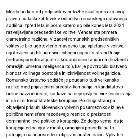
Morda bo kdo od podpisnikov pritožbe iskal oporo za svoj
pravno čudaški zahtevek v odločitvi romunskega ustavnega
sodišča izpred leta in pol, s katero so bile konec leta 2024
razveljavljane predsedniške volitve. Vendar sta primera
diametralno različna. V zadevi romunskih predsedniških
volitev je bilo ugotovljeno masovno tuje vpletanje v volitve,
ugotovljeni so bili agresivni hibridni napadi s strani Rusije
(netransparentni algoritmi, kooordinirani računi na družbenih
omrežjih, umetna inteligenca itd.), kar je povzročilo bistveno
hibnost volilnega postopka in izkrivljenost volilnega izida.
Romunsko ustavno sodišče je poudarilo tudi velikansko
razliko med prijavljenimi sredstvi kampanje in kandidatovo
online navzočnostjo, kar kaže na neprijavljene vire financiranja
in na širši trend strateške korupcije. Po drugi strani pa
objavljeni prisluhi slovenskih vplivnih posameznikov iz leve
politične hemisfere razodevajo resnico o prežetosti
dominantne leve politike s korupcijo. Že dolgo vemo, da je
korupcija edina igra v mestu, omenjeni posnetki pa to
potrjujejo na neposreden, otipljiv in pristen način. Vpliv teh