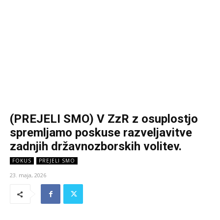
(PREJELI SMO) V ZzR z osuplostjo
spremljamo poskuse razveljavitve
zadnjih državnozborskih volitev.
FOKUS
PREJELI SMO
23. maja, 2026