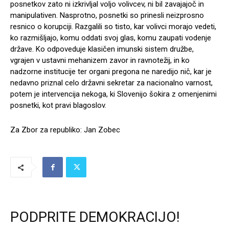
posnetkov zato ni izkrivljal voljo volivcev, ni bil zavajajoč in
manipulativen. Nasprotno, posnetki so prinesli neizprosno
resnico o korupciji. Razgalili so tisto, kar volivci morajo vedeti,
ko razmišljajo, komu oddati svoj glas, komu zaupati vodenje
države. Ko odpoveduje klasičen imunski sistem družbe,
vgrajen v ustavni mehanizem zavor in ravnotežij, in ko
nadzorne institucije ter organi pregona ne naredijo nič, kar je
nedavno priznal celo državni sekretar za nacionalno varnost,
potem je intervencija nekoga, ki Slovenijo šokira z omenjenimi
posnetki, kot pravi blagoslov.
Za Zbor za republiko: Jan Zobec
PODPRITE DEMOKRACIJO!