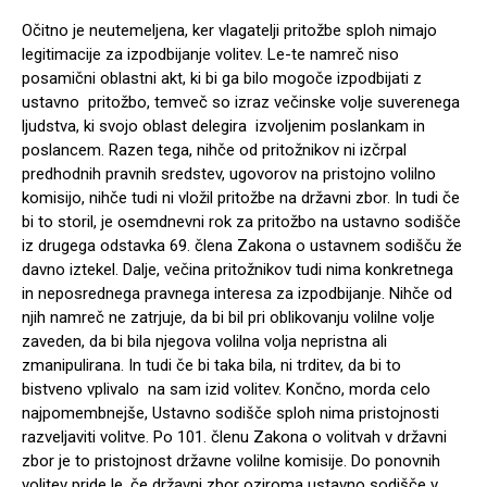
Očitno je neutemeljena, ker vlagatelji pritožbe sploh nimajo
legitimacije za izpodbijanje volitev. Le-te namreč niso
posamični oblastni akt, ki bi ga bilo mogoče izpodbijati z
ustavno pritožbo, temveč so izraz večinske volje suverenega
ljudstva, ki svojo oblast delegira izvoljenim poslankam in
poslancem. Razen tega, nihče od pritožnikov ni izčrpal
predhodnih pravnih sredstev, ugovorov na pristojno volilno
komisijo, nihče tudi ni vložil pritožbe na državni zbor. In tudi če
bi to storil, je osemdnevni rok za pritožbo na ustavno sodišče
iz drugega odstavka 69. člena Zakona o ustavnem sodišču že
davno iztekel. Dalje, večina pritožnikov tudi nima konkretnega
in neposrednega pravnega interesa za izpodbijanje. Nihče od
njih namreč ne zatrjuje, da bi bil pri oblikovanju volilne volje
zaveden, da bi bila njegova volilna volja nepristna ali
zmanipulirana. In tudi če bi taka bila, ni trditev, da bi to
bistveno vplivalo na sam izid volitev. Končno, morda celo
najpomembnejše, Ustavno sodišče sploh nima pristojnosti
razveljaviti volitve. Po 101. členu Zakona o volitvah v državni
zbor je to pristojnost državne volilne komisije. Do ponovnih
volitev pride le, če državni zbor oziroma ustavno sodišče v