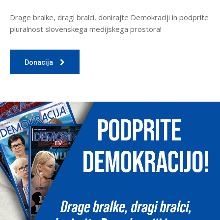
Drage bralke, dragi bralci, donirajte Demokraciji in podprite
pluralnost slovenskega medijskega prostora!
Donacija