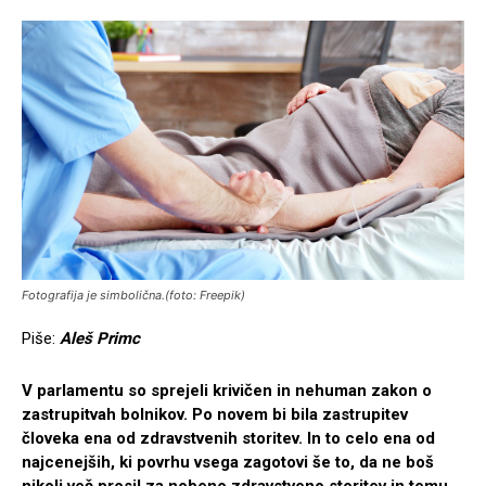
Fotografija je simbolična.(foto: Freepik)
Piše:
Aleš Primc
V parlamentu so sprejeli krivičen in nehuman zakon o
zastrupitvah bolnikov. Po novem bi bila zastrupitev
človeka ena od zdravstvenih storitev. In to celo ena od
najcenejših, ki povrhu vsega zagotovi še to, da ne boš
nikoli več prosil za nobeno zdravstveno storitev in temu