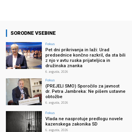
SORODNE VSEBINE
Fokus
Pet dni prikrivanja in laži: Urad
predsednice končno razkril, da sta bili
z njo v avtu ruska prijateljica in
družinska znanka
6. avgusta, 2026
Fokus
(PREJELI SMO) Sporočilo za javnost
dr. Petra Jambreka: Ne pišem ustavne
obtožbe
6. avgusta, 2026
Fokus
Vlada ne nasprotuje predlogu novele
kazenskega zakonika SD
6. avgusta, 2026