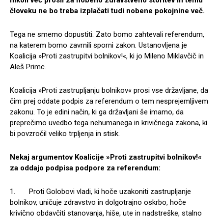
človeku ne bo treba izplačati tudi nobene pokojnine več.
Tega ne smemo dopustiti. Zato bomo zahtevali referendum,
na katerem bomo zavrnili sporni zakon. Ustanovljena je
Koalicija »Proti zastrupitvi bolnikov!«, ki jo Mileno Miklavčič in
Aleš Primc.
Koalicija »Proti zastrupljanju bolnikov« prosi vse državljane, da
čim prej oddate podpis za referendum o tem nesprejemljivem
zakonu. To je edini način, ki ga državljani še imamo, da
preprečimo uvedbo tega nehumanega in krivičnega zakona, ki
bi povzročil veliko trpljenja in stisk.
Nekaj argumentov Koalicije »Proti zastrupitvi bolnikov!«
za oddajo podpisa podpore za referendum:
1. Proti Golobovi vladi, ki hoče uzakoniti zastrupljanje
bolnikov, uničuje zdravstvo in dolgotrajno oskrbo, hoče
krivično obdavčiti stanovanja, hiše, ute in nadstreške, stalno