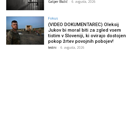
Gašper Blažič
-
6. avgusta, 2026
Fokus
(VIDEO DOKUMENTAREC) Oleksij
Jukov bi moral biti za zgled vsem
tistim v Sloveniji, ki ovirajo dostojen
pokop žrtev povojnih pobojev!
testni
-
6. avgusta, 2026