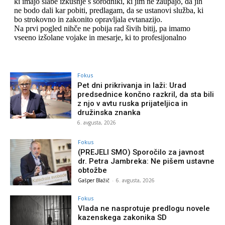
Fokus
Pet dni prikrivanja in laži: Urad
predsednice končno razkril, da sta bili
z njo v avtu ruska prijateljica in
družinska znanka
6. avgusta, 2026
Fokus
(PREJELI SMO) Sporočilo za javnost
dr. Petra Jambreka: Ne pišem ustavne
obtožbe
Gašper Blažič
-
6. avgusta, 2026
Fokus
Vlada ne nasprotuje predlogu novele
kazenskega zakonika SD