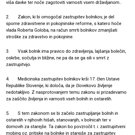
viša davke ter noče zagotoviti varnosti vsem državljanom…
2. Zakon, ki bi omogočal zastrupitev bolnikov, je del
sporne zdravstvene in pokojninske reforme, s katero hoče
vlada Roberta Goloba, na račun smrti bolnikov zmanjšati
stroške za zdravstvo in pokojnine.
3. Vsak bolnik ima pravico do zdravljenja, lajšanja bolečin,
oskrbe, sočutja in bližine, ne pa da se ga sili v smrt z
zastrupitvijo.
4. Medicinska zastrupitev bolnikov krši 17. člen Ustave
Republike Slovenije, ki določa, da je človekovo življenje
nedotakljivo. Z nasprotovanjem temu zakonu si prizadevamo
za zaščito življenja in varnosti vseh bolnih in ostarelih.
5. S tem zakonom se bi začelo zastrupljanje bolnih in
ostarelih v njihovih hišah, stanovanjih, v bolnicah ter v
domovih za starejše. Ta zakon bo povzročil t. i. zastrupitveni
mobing oz. pritiske na bolnike in starejše za zastrupitev.