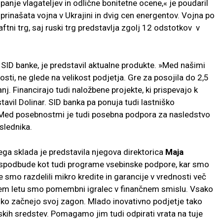
anje vlagateljev in odlične bonitetne ocene,« je poudaril
ih prinašata vojna v Ukrajini in dvig cen energentov. Vojna po
aftni trg, saj ruski trg predstavlja zgolj 12 odstotkov v
 SID banke, je predstavil aktualne produkte. »Med našimi
kosti, ne glede na velikost podjetja. Gre za posojila do 2,5
nj. Financirajo tudi naložbene projekte, ki prispevajo k
avil Dolinar. SID banka pa ponuja tudi lastniško
. Med posebnostmi je tudi posebna podpora za nasledstvo
slednika.
ga sklada je predstavila njegova direktorica
Maja
 spodbude kot tudi programe vsebinske podpore, kar smo
e smo razdelili mikro kredite in garancije v vrednosti več
jem letu smo pomembni igralec v finančnem smislu. Vsako
ahko začnejo svoj zagon. Mlado inovativno podjetje tako
skih sredstev. Pomagamo jim tudi odpirati vrata na tuje