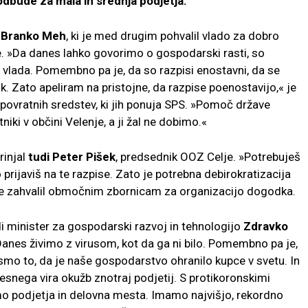
odbude za mala in srednja podjetja.
 Branko Meh
, ki je med drugim pohvalil vlado za dobro
e. »Da danes lahko govorimo o gospodarski rasti, so
udi vlada. Pomembno pa je, da so razpisi enostavni, da se
ik. Zato apeliram na pristojne, da razpise poenostavijo,« je
nepovratnih sredstev, ki jih ponuja SPS. »Pomoč države
iki v občini Velenje, a ji žal ne dobimo.«
rinjal
tudi Peter Pišek
, predsednik OOZ Celje. »Potrebuješ
 prijaviš na te razpise. Zato je potrebna debirokratizacija
 se zahvalil območnim zbornicam za organizacijo dogodka.
di minister za gospodarski razvoj in tehnologijo
Zdravko
»Danes živimo z virusom, kot da ga ni bilo. Pomembno pa je,
smo to, da je naše gospodarstvo ohranilo kupce v svetu. In
nega vira okužb znotraj podjetij. S protikoronskimi
smo podjetja in delovna mesta. Imamo najvišjo, rekordno