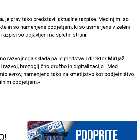
ja
, je prav tako predstavil aktualne razpise. Med njimi so
te in so namenjene podjetjem, ki so usmerjena v zeleni
razpisi so objavljeni na spletni strani
o razvojnega sklada pa je predstavil direktor
Matjaž
i razvoj, brezogljično družbo in digitalizacijo.
Med
2 mio evrov, namenjeno tako za kmetijstvo kot podjetništvo.
ilnim podjetjem.«
O!