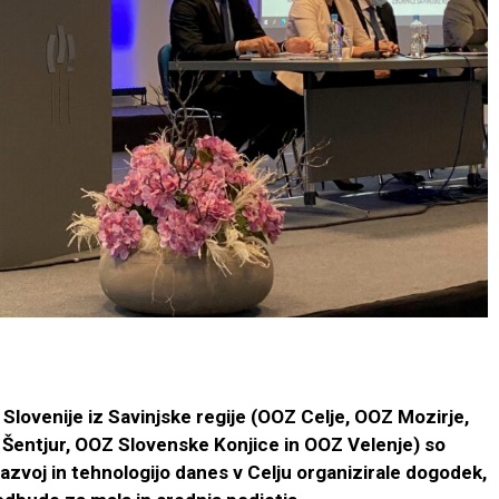
ovenije iz Savinjske regije (OOZ Celje, OOZ Mozirje,
Šentjur, OOZ Slovenske Konjice in OOZ Velenje) so
zvoj in tehnologijo danes v Celju organizirale dogodek,