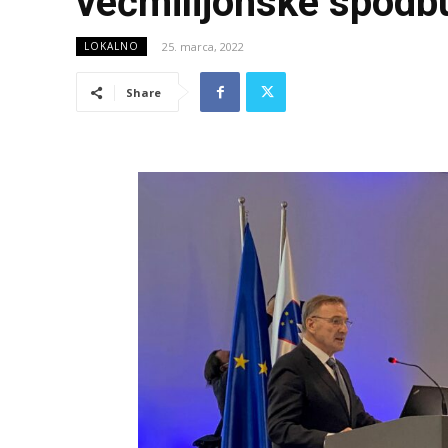
večmilijonske spodb
25. marca, 2022
LOKALNO
Share