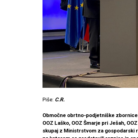
Piše:
C.R.
Območne obrtno-podjetniške zbornice Sl
OOZ Laško, OOZ Šmarje pri Ješah, OOZ 
skupaj z Ministrstvom za gospodarski ra