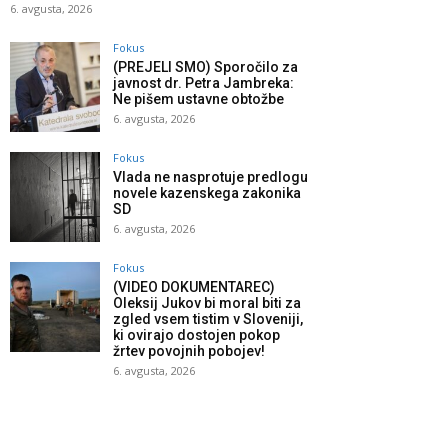
6. avgusta, 2026
Fokus
(PREJELI SMO) Sporočilo za
javnost dr. Petra Jambreka:
Ne pišem ustavne obtožbe
6. avgusta, 2026
Fokus
Vlada ne nasprotuje predlogu
novele kazenskega zakonika
SD
6. avgusta, 2026
Fokus
(VIDEO DOKUMENTAREC)
Oleksij Jukov bi moral biti za
zgled vsem tistim v Sloveniji,
ki ovirajo dostojen pokop
žrtev povojnih pobojev!
6. avgusta, 2026