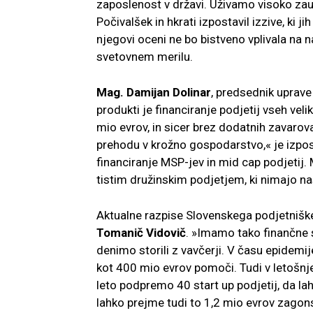
zaposlenost v državi. Uživamo visoko zaup
Počivalšek in hkrati izpostavil izzive, ki j
njegovi oceni ne bo bistveno vplivala na n
svetovnem merilu.
Mag. Damijan Dolinar
, predsednik uprave
produkti je financiranje podjetij vseh veli
mio evrov, in sicer brez dodatnih zavarova
prehodu v krožno gospodarstvo,« je izpost
financiranje MSP-jev in mid cap podjetij
tistim družinskim podjetjem, ki nimajo na
Aktualne razpise Slovenskega podjetniške
Tomanič Vidovič
. »Imamo tako finančne
denimo storili z vavčerji. V času epidemij
kot 400 mio evrov pomoči. Tudi v letošn
leto podpremo 40 start up podjetij, da l
lahko prejme tudi to 1,2 mio evrov zagon