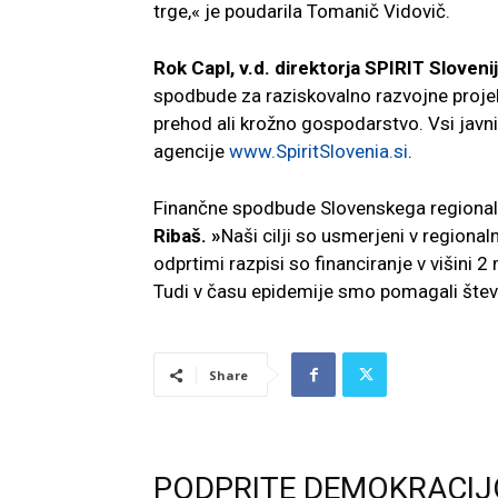
trge,« je poudarila Tomanič Vidovič.
Rok Capl, v.d. direktorja SPIRIT Sloveni
spodbude za raziskovalno razvojne projek
prehod ali krožno gospodarstvo. Vsi javni 
agencije
www.SpiritSlovenia.si
.
Finančne spodbude Slovenskega regionaln
Ribaš. »
Naši cilji so usmerjeni v regionaln
odprtimi razpisi so financiranje v višini 
Tudi v času epidemije smo pomagali štev
Share
PODPRITE DEMOKRACIJ