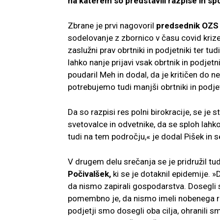
na katerem so predstavili razpise in sp
Zbrane je prvi nagovoril
predsednik OZS
sodelovanje z zbornico v času covid kriz
zaslužni prav obrtniki in podjetniki ter t
lahko nanje prijavi vsak obrtnik in podjetn
poudaril Meh in dodal, da je kritičen do 
potrebujemo tudi manjši obrtniki in podjetn
Da so razpisi res polni birokracije, se je st
svetovalce in odvetnike, da se sploh lahko
tudi na tem področju,« je dodal Pišek in
V drugem delu srečanja se je pridružil tu
Počivalšek,
ki se je dotaknil epidemije. 
da nismo zapirali gospodarstva. Dosegli 
pomembno je, da nismo imeli nobenega res
podjetji smo dosegli oba cilja, ohranili 