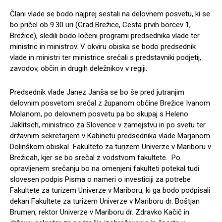
Člani vlade se bodo najprej sestali na delovnem posvetu, ki se
bo pričel ob 9.30 uri (Grad Brežice, Cesta prvih borcev 1,
Brežice), sledili bodo ločeni programi predsednika vlade ter
ministric in ministrov. V okviru obiska se bodo predsednik
vlade in ministri ter ministrice srečali s predstavniki podjetij,
zavodov, občin in drugih deležnikov v regiji.
Predsednik vlade Janez Janša se bo še pred jutranjim
delovnim posvetom srečal z županom občine Brežice Ivanom
Molanom, po delovnem posvetu pa bo skupaj s Heleno
Jaklitsch, ministrico za Slovence v zamejstvu in po svetu ter
državnim sekretarjem v Kabinetu predsednika vlade Marjanom
Dolinškom obiskal Fakulteto za turizem Univerze v Mariboru v
Brežicah, kjer se bo srečal z vodstvom fakultete. Po
opravljenem srečanju bo na omenjeni fakulteti potekal tudi
slovesen podpis Pisma o nameri o investiciji za potrebe
Fakultete za turizem Univerze v Mariboru, ki ga bodo podpisali
dekan Fakultete za turizem Univerze v Mariboru dr. Boštjan
Brumen, rektor Univerze v Mariboru dr. Zdravko Kačič in