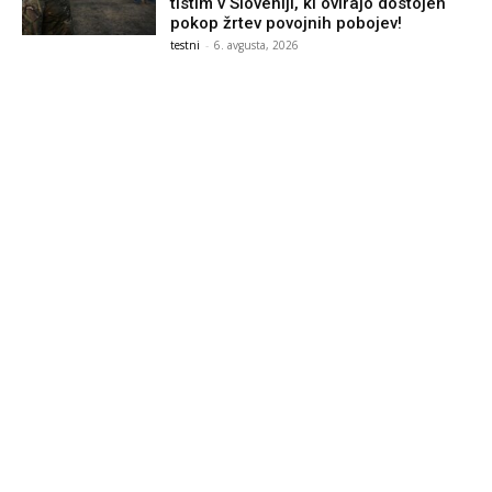
tistim v Sloveniji, ki ovirajo dostojen
pokop žrtev povojnih pobojev!
testni
-
6. avgusta, 2026