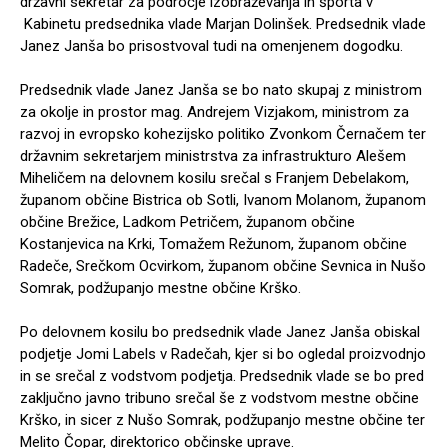
državni sekretar za področje izobraževanja in športa v
Kabinetu predsednika vlade Marjan Dolinšek. Predsednik vlade
Janez Janša bo prisostvoval tudi na omenjenem dogodku.
Predsednik vlade Janez Janša se bo nato skupaj z ministrom
za okolje in prostor mag. Andrejem Vizjakom, ministrom za
razvoj in evropsko kohezijsko politiko Zvonkom Černačem ter
državnim sekretarjem ministrstva za infrastrukturo Alešem
Miheličem na delovnem kosilu srečal s Franjem Debelakom,
županom občine Bistrica ob Sotli, Ivanom Molanom, županom
občine Brežice, Ladkom Petričem, županom občine
Kostanjevica na Krki, Tomažem Režunom, županom občine
Radeče, Srečkom Ocvirkom, županom občine Sevnica in Nušo
Somrak, podžupanjo mestne občine Krško.
Po delovnem kosilu bo predsednik vlade Janez Janša obiskal
podjetje Jomi Labels v Radečah, kjer si bo ogledal proizvodnjo
in se srečal z vodstvom podjetja. Predsednik vlade se bo pred
zaključno javno tribuno srečal še z vodstvom mestne občine
Krško, in sicer z Nušo Somrak, podžupanjo mestne občine ter
Melito Čopar, direktorico občinske uprave.