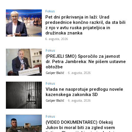
Fokus
Pet dni prikrivanja in laži: Urad
predsednice končno razkril, da sta bili
z njo v avtu ruska prijateljica in
družinska znanka
6. avgusta, 2026
Fokus
(PREJELI SMO) Sporočilo za javnost
dr. Petra Jambreka: Ne pišem ustavne
obtožbe
Gašper Blažič
-
6. avgusta, 2026
Fokus
Vlada ne nasprotuje predlogu novele
kazenskega zakonika SD
Gašper Blažič
-
6. avgusta, 2026
Fokus
(VIDEO DOKUMENTAREC) Oleksij
Jukov bi moral biti za zgled vsem