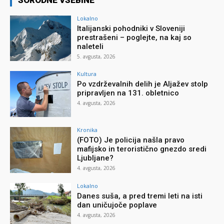
Lokalno
Italijanski pohodniki v Sloveniji
prestrašeni – poglejte, na kaj so
naleteli
5. avgusta, 2026
Kultura
Po vzdrževalnih delih je Aljažev stolp
pripravljen na 131. obletnico
4. avgusta, 2026
Kronika
(FOTO) Je policija našla pravo
mafijsko in teroristično gnezdo sredi
Ljubljane?
4. avgusta, 2026
Lokalno
Danes suša, a pred tremi leti na isti
dan uničujoče poplave
4. avgusta, 2026