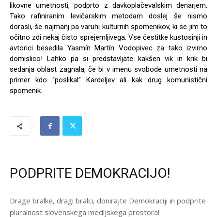
likovne umetnosti, podprto z davkoplačevalskim denarjem.
Tako rafiniranim levičarskim metodam doslej še nismo
dorasli, še najmanj pa varuhi kulturnih spomenikov, ki se jim to
očitno zdi nekaj čisto sprejemljivega. Vse čestitke kustosinji in
avtorici besedila Yasmín Martín Vodopivec za tako izvirno
domislico! Lahko pa si predstavljate kakšen vik in krik bi
sedanja oblast zagnala, če bi v imenu svobode umetnosti na
primer kdo “poslikal” Kardeljev ali kak drug komunistični
spomenik.
PODPRITE DEMOKRACIJO!
Drage bralke, dragi bralci, donirajte Demokraciji in podprite
pluralnost slovenskega medijskega prostora!