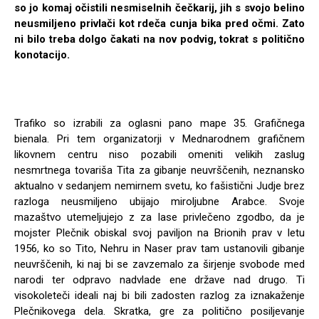
so jo komaj očistili nesmiselnih čečkarij, jih s svojo belino
neusmiljeno privlači kot rdeča cunja bika pred očmi. Zato
ni bilo treba dolgo čakati na nov podvig, tokrat s politično
konotacijo.
Trafiko so izrabili za oglasni pano mape 35. Grafičnega
bienala. Pri tem organizatorji v Mednarodnem grafičnem
likovnem centru niso pozabili omeniti velikih zaslug
nesmrtnega tovariša Tita za gibanje neuvrščenih, neznansko
aktualno v sedanjem nemirnem svetu, ko fašistični Judje brez
razloga neusmiljeno ubijajo miroljubne Arabce. Svoje
mazaštvo utemeljujejo z za lase privlečeno zgodbo, da je
mojster Plečnik obiskal svoj paviljon na Brionih prav v letu
1956, ko so Tito, Nehru in Naser prav tam ustanovili gibanje
neuvrščenih, ki naj bi se zavzemalo za širjenje svobode med
narodi ter odpravo nadvlade ene države nad drugo. Ti
visokoleteči ideali naj bi bili zadosten razlog za iznakaženje
Plečnikovega dela. Skratka, gre za politično posiljevanje