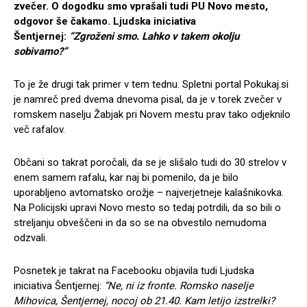
zvečer. O dogodku smo vprašali tudi PU Novo mesto,
odgovor še čakamo.
Ljudska iniciativa
Šentjernej:
“Zgroženi smo. Lahko v takem okolju
sobivamo?”
To je že drugi tak primer v tem tednu. Spletni portal Pokukaj.si
je namreč pred dvema dnevoma pisal, da je v torek zvečer v
romskem naselju Žabjak pri Novem mestu prav tako odjeknilo
več rafalov.
Občani so takrat poročali, da se je slišalo tudi do 30 strelov v
enem samem rafalu, kar naj bi pomenilo, da je bilo
uporabljeno avtomatsko orožje – najverjetneje kalašnikovka.
Na Policijski upravi Novo mesto so tedaj potrdili, da so bili o
streljanju obveščeni in da so se na obvestilo nemudoma
odzvali.
Posnetek je takrat na Facebooku objavila tudi Ljudska
iniciativa Šentjernej:
“Ne, ni iz fronte. Romsko naselje
Mihovica, Šentjernej, nocoj ob 21.40. Kam letijo izstrelki?