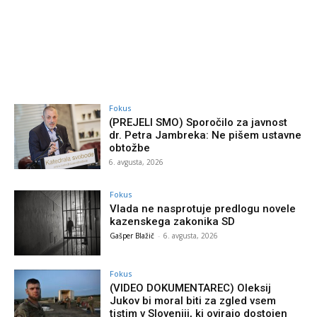
Fokus
(PREJELI SMO) Sporočilo za javnost
dr. Petra Jambreka: Ne pišem ustavne
obtožbe
6. avgusta, 2026
Fokus
Vlada ne nasprotuje predlogu novele
kazenskega zakonika SD
Gašper Blažič
-
6. avgusta, 2026
Fokus
(VIDEO DOKUMENTAREC) Oleksij
Jukov bi moral biti za zgled vsem
tistim v Sloveniji, ki ovirajo dostojen