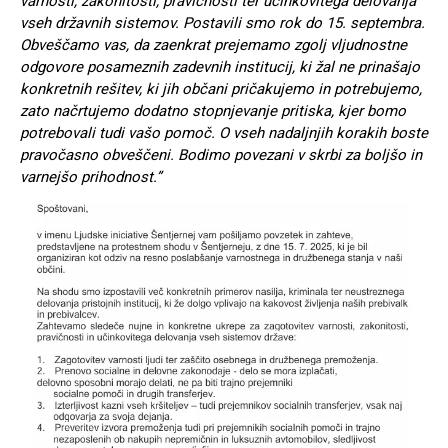
varnosti, zakonitosti, pravičnosti ter učinkovitega delovanja
vseh državnih sistemov. Postavili smo rok do 15. septembra.
Obveščamo vas, da zaenkrat prejemamo zgolj vljudnostne
odgovore posameznih zadevnih institucij, ki žal ne prinašajo
konkretnih rešitev, ki jih občani pričakujemo in potrebujemo,
zato načrtujemo dodatno stopnjevanje pritiska, kjer bomo
potrebovali tudi vašo pomoč. O vseh nadaljnjih korakih boste
pravočasno obveščeni. Bodimo povezani v skrbi za boljšo in
varnejšo prihodnost.”