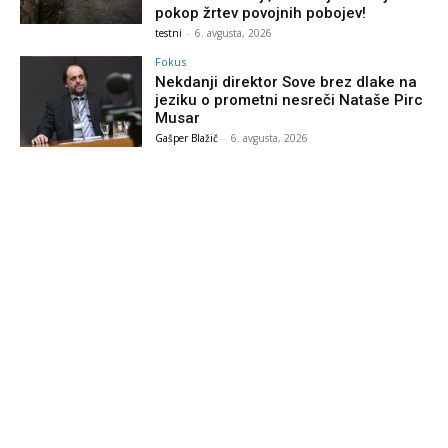
pokop žrtev povojnih pobojev!
testni
-
6. avgusta, 2026
Fokus
Nekdanji direktor Sove brez dlake na
jeziku o prometni nesreči Nataše Pirc
Musar
Gašper Blažič
-
6. avgusta, 2026