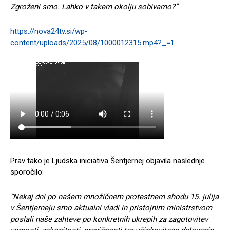
Zgroženi smo. Lahko v takem okolju sobivamo?”
https://nova24tv.si/wp-
content/uploads/2025/08/1000012315.mp4?_=1
Prav tako je Ljudska iniciativa Šentjernej objavila naslednje
sporočilo:
“Nekaj dni po našem množičnem protestnem shodu 15. julija
v Šentjerneju smo aktualni vladi in pristojnim ministrstvom
poslali naše zahteve po konkretnih ukrepih za zagotovitev