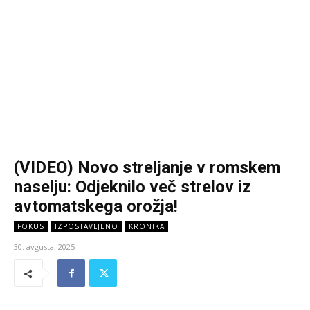
(VIDEO) Novo streljanje v romskem
naselju: Odjeknilo več strelov iz
avtomatskega orožja!
FOKUS
IZPOSTAVLJENO
KRONIKA
30. avgusta, 2025