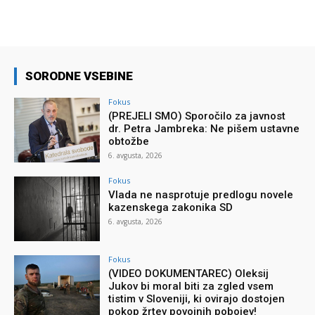
SORODNE VSEBINE
Fokus
(PREJELI SMO) Sporočilo za javnost
dr. Petra Jambreka: Ne pišem ustavne
obtožbe
6. avgusta, 2026
Fokus
Vlada ne nasprotuje predlogu novele
kazenskega zakonika SD
6. avgusta, 2026
Fokus
(VIDEO DOKUMENTAREC) Oleksij
Jukov bi moral biti za zgled vsem
tistim v Sloveniji, ki ovirajo dostojen
pokop žrtev povojnih pobojev!