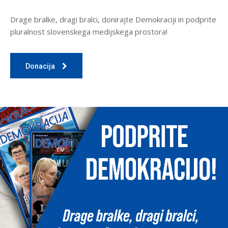
Drage bralke, dragi bralci, donirajte Demokraciji in podprite
pluralnost slovenskega medijskega prostora!
Donacija