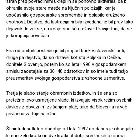
strah pred povračilnimi ukrepi in se ponovno aktivirala, da bi
ohranila svoje stare mreže na ključnih položajih, kar je
upočasnilo gospodarske spremembe in oslabilo družbeno
enotnost. Dejstvo, da lustracija ni bila izvedena, je bil prav tako
dejavnik. In zdi se, da imajo sodišča težave. Pravijo tudi, da se
je korupcija povečala.
Ena od očitnih posledic je bil propad bank v slovenski lasti,
druga pa dejstvo, da so države, kot sta Poljska in Češka,
dohitele Slovenijo, potem ko so leta 1990 v gospodarskem
smislu zaostajale za 30–40 odstotkov in so imele tudi težjo
preusmeritev svojega gospodarstva z vzhodne usmeritve.
Tretja je slabo stanje obrambnih izdatkov. In še ena so
pretežno levo usmerjene vlade, ki izvajajo visok režim osebnih
davkov z obveznim zvišanjem plač, tako da Slovenija ni več
privlačna za tuje naložbe.
Štiriintridesetletno obdobje od leta 1992 do danes je obsegalo
le eno zelo kratko in dve kratki obdobji sredinskih oziroma