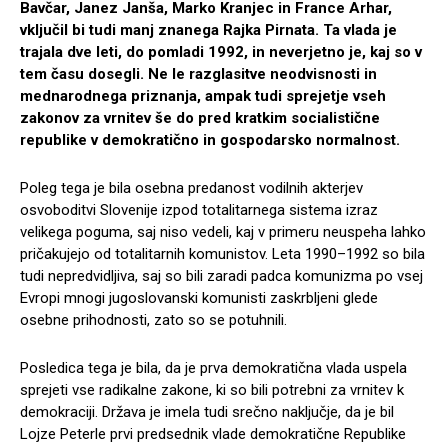
Bavčar, Janez Janša, Marko Kranjec in France Arhar,
vključil bi tudi manj znanega Rajka Pirnata. Ta vlada je
trajala dve leti, do pomladi 1992, in neverjetno je, kaj so v
tem času dosegli. Ne le razglasitve neodvisnosti in
mednarodnega priznanja, ampak tudi sprejetje vseh
zakonov za vrnitev še do pred kratkim socialistične
republike v demokratično in gospodarsko normalnost.
Poleg tega je bila osebna predanost vodilnih akterjev
osvoboditvi Slovenije izpod totalitarnega sistema izraz
velikega poguma, saj niso vedeli, kaj v primeru neuspeha lahko
pričakujejo od totalitarnih komunistov. Leta 1990–1992 so bila
tudi nepredvidljiva, saj so bili zaradi padca komunizma po vsej
Evropi mnogi jugoslovanski komunisti zaskrbljeni glede
osebne prihodnosti, zato so se potuhnili.
Posledica tega je bila, da je prva demokratična vlada uspela
sprejeti vse radikalne zakone, ki so bili potrebni za vrnitev k
demokraciji. Država je imela tudi srečno naključje, da je bil
Lojze Peterle prvi predsednik vlade demokratične Republike