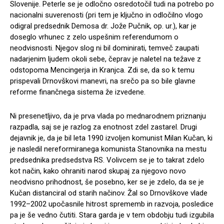
Slovenije. Peterle se je odločno osredotočil tudi na potrebo po
nacionalni suverenosti (pri tem je ključno in odločilno vlogo
odigral predsednik Demosa dr. Jože Pučnik, op. ur.), kar je
doseglo vrhunec z zelo uspešnim referendumom o
neodvisnosti. Njegov slog ni bil dominirati, temveč zaupati
nadarjenim ljudem okoli sebe, čeprav je naletel na težave z
odstopoma Mencingerja in Kranjca. Zdi se, da so k temu
prispevali Drnovškovi manevri, na srečo pa so bile glavne
reforme finančnega sistema že izvedene.
Ni presenetljivo, da je prva vlada po mednarodnem priznanju
razpadla, saj se je razlog za enotnost zdel zastarel. Drugi
dejavnik je, da je bil leta 1990 izvoljen komunist Milan Kučan, ki
je nasledil nereformiranega komunista Stanovnika na mestu
predsednika predsedstva RS. Volivcem se je to takrat zdelo
kot način, kako ohraniti narod skupaj za njegovo novo
neodvisno prihodnost, še posebno, ker se je zdelo, da se je
Kučan distanciral od starih načinov. Žal so Drnovškove vlade
1992–2002 upočasnile hitrost sprememb in razvoja, posledice
pa je še vedno čutiti. Stara garda je v tem obdobju tudi izgubila