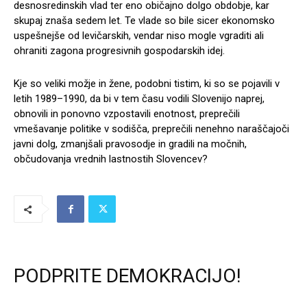
desnosredinskih vlad ter eno običajno dolgo obdobje, kar
skupaj znaša sedem let. Te vlade so bile sicer ekonomsko
uspešnejše od levičarskih, vendar niso mogle vgraditi ali
ohraniti zagona progresivnih gospodarskih idej.
Kje so veliki možje in žene, podobni tistim, ki so se pojavili v
letih 1989–1990, da bi v tem času vodili Slovenijo naprej,
obnovili in ponovno vzpostavili enotnost, preprečili
vmešavanje politike v sodišča, preprečili nenehno naraščajoči
javni dolg, zmanjšali pravosodje in gradili na močnih,
občudovanja vrednih lastnostih Slovencev?
PODPRITE DEMOKRACIJO!