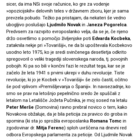
sicer, da ima NSi svoje računice, ko gre za vodenje
»opozicijskih« delovnih teles v državnem zboru, kjer je sama
prevzela pobudo. Težko pa pristajam, da nekateri še vedno
ubogljivo poslušajo
Ljudmilo Novak
in J
aneza Pogorelca
.
Predvsem za razvpito evroposlanko velja, da se je, če njeno
držo osvetlimo s pomočjo življenjske poti
Edvarda Kocbeka
,
zataknila nekje pri »Tovarišiji«, ne da bi upoštevala Kocbekovo
usodno leto 1975, ko je sredi svinčenega desetletja odkrito
spregovoril o veliki tragediji slovenskega naroda, tj. povojnih
pobojih. Ki pa so bili v končni fazi le rezultat tega, kar se je
začelo že leta 1941 s prvimi ukrepi v duhu revolucije. Tiste
revolucije, ki jo je Kocbek v »Tovarišiji« še zelo častil, očitno
še pod vplivom »Premišljevanja o Španiji«. In navsezadnje, ko
smo se prav na letošnjo pepelnično sredo že spuščali z
letalom na Letališče Jožeta Pučnika, je moj sosed na letalu
Peter Merše
(Domovina) ravno prebral novico o tem, kako
Novakova obžaluje, da je bila peticija za pravico do groba in
spomina (ki sta jo sprožila evroposlanka
Romana Tomc
in
zgodovinar dr.
Mitja Ferenc
) sploh uvrščena na dnevni red
odbora Evropskega parlamenta za peticije. Od Ljudmile Novak