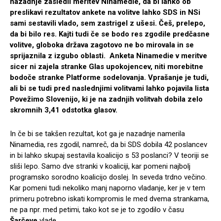
nazadnje zasledil meritev Ninamedie, da bi lahko ob
preslikavi rezultatov ankete na volitve lahko SDS in NSi
sami sestavili vlado, sem zastrigel z ušesi. Češ, prelepo,
da bi bilo res. Kajti tudi če se bodo res zgodile predčasne
volitve, globoka država zagotovo ne bo mirovala in se
sprijaznila z izgubo oblasti. Anketa Ninamedie v meritve
sicer ni zajela stranke Glas upokojencev, niti morebitne
bodoče stranke Platforme sodelovanja. Vprašanje je tudi,
ali bi se tudi pred naslednjimi volitvami lahko pojavila lista
Povežimo Slovenijo, ki je na zadnjih volitvah dobila zelo
skromnih 3,41 odstotka glasov.
In če bi se takšen rezultat, kot ga je nazadnje namerila
Ninamedia, res zgodil, namreč, da bi SDS dobila 42 poslancev
in bi lahko skupaj sestavila koalicijo s 53 poslanci? V teoriji se
sliši lepo. Samo dve stranki v koaliciji, kar pomeni najbolj
programsko sorodno koalicijo doslej. In seveda trdno večino.
Kar pomeni tudi nekoliko manj naporno vladanje, ker je v tem
primeru potrebno iskati kompromis le med dvema strankama,
ne pa npr. med petimi, tako kot se je to zgodilo v času
Šarčeve
vlade.