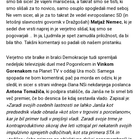
smo bili sicer že vajeni marsičesa, a takrat smo se tisti, ki
smo slišali za to novico, samo osuplo spogledali med seboj.
Ne vem sicer, ali je za to takrat že vedel evroposlanec SD (in
letošnji slavnostni govornik v Dražgošah)
Matjaž Nemec
, ki je
sedel dve vrsti naprej in je verjetno slišal, kaj smo se
pogovarjali … In ja, Ljudmila je spet zamudila priložnost, da bi
bila tiho. Takšni komentarji so padali ob našem pristanku.
Verjetno ste bralke in bralci Demokracije tudi spremljali
nedeljski televizijski duel med Pogorelcem in
Vinkom
Gorenakom
na Planet TV v oddaji Ura moči. Samega
spopada ne bom komentiral, pač pa morda en odziv, ki je
sledil, in sicer s strani vidnega člana NSi nekdanjega poslanca
Antona Tomažiča
, ki podpira stališče, da Janša ne bi smel biti
več premier, če bo desnica še kdaj sestavila vlado. Zapisal je:
»Zaradi svojih osebnih lastnosti se lahko Janša kot
predsednik vlade obnaša »kot slon v trgovini s porcelanom«,
kar je bil primer tudi v prejšnji vladi. Zaradi svoje trme je
kontraproduktivno skoraj dve leti vztrajal pri nekaterih svojih
impulzivno sprejetih odločitvah, kot sta primera STA in