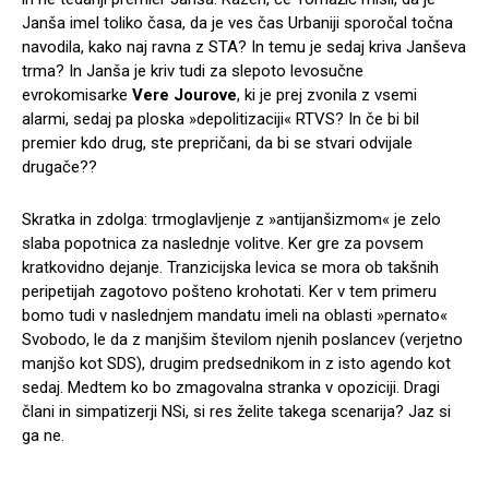
Janša imel toliko časa, da je ves čas Urbaniji sporočal točna
navodila, kako naj ravna z STA? In temu je sedaj kriva Janševa
trma? In Janša je kriv tudi za slepoto levosučne
evrokomisarke
Vere Jourove
, ki je prej zvonila z vsemi
alarmi, sedaj pa ploska »depolitizaciji« RTVS? In če bi bil
premier kdo drug, ste prepričani, da bi se stvari odvijale
drugače??
Skratka in zdolga: trmoglavljenje z »antijanšizmom« je zelo
slaba popotnica za naslednje volitve. Ker gre za povsem
kratkovidno dejanje. Tranzicijska levica se mora ob takšnih
peripetijah zagotovo pošteno krohotati. Ker v tem primeru
bomo tudi v naslednjem mandatu imeli na oblasti »pernato«
Svobodo, le da z manjšim številom njenih poslancev (verjetno
manjšo kot SDS), drugim predsednikom in z isto agendo kot
sedaj. Medtem ko bo zmagovalna stranka v opoziciji. Dragi
člani in simpatizerji NSi, si res želite takega scenarija? Jaz si
ga ne.