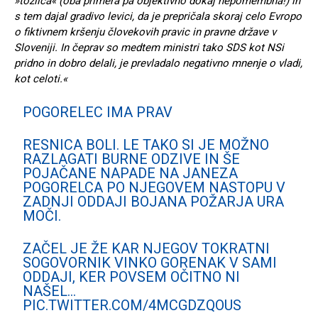
»tožilca« (oba primera pa objektivno dokaj nepomembna!) in
s tem dajal gradivo levici, da je prepričala skoraj celo Evropo
o fiktivnem kršenju človekovih pravic in pravne države v
Sloveniji. In čeprav so medtem ministri tako SDS kot NSi
pridno in dobro delali, je prevladalo negativno mnenje o vladi,
kot celoti.«
POGORELEC IMA PRAV
RESNICA BOLI. LE TAKO SI JE MOŽNO
RAZLAGATI BURNE ODZIVE IN ŠE
POJAČANE NAPADE NA JANEZA
POGORELCA PO NJEGOVEM NASTOPU V
ZADNJI ODDAJI BOJANA POŽARJA URA
MOČI.
ZAČEL JE ŽE KAR NJEGOV TOKRATNI
SOGOVORNIK VINKO GORENAK V SAMI
ODDAJI, KER POVSEM OČITNO NI
NAŠEL…
PIC.TWITTER.COM/4MCGDZQOUS