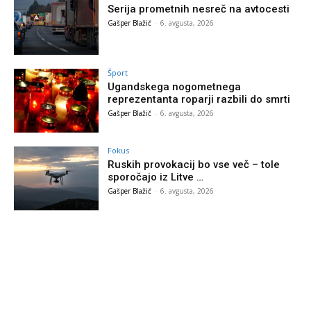
Serija prometnih nesreč na avtocesti
Gašper Blažič
-
6. avgusta, 2026
Šport
Ugandskega nogometnega
reprezentanta roparji razbili do smrti
Gašper Blažič
-
6. avgusta, 2026
Fokus
Ruskih provokacij bo vse več – tole
sporočajo iz Litve …
Gašper Blažič
-
6. avgusta, 2026