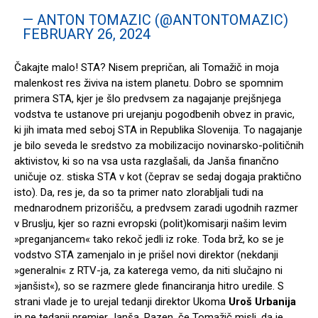
— ANTON TOMAZIC (@ANTONTOMAZIC)
FEBRUARY 26, 2024
Čakajte malo! STA? Nisem prepričan, ali Tomažič in moja
malenkost res živiva na istem planetu. Dobro se spomnim
primera STA, kjer je šlo predvsem za nagajanje prejšnjega
vodstva te ustanove pri urejanju pogodbenih obvez in pravic,
ki jih imata med seboj STA in Republika Slovenija. To nagajanje
je bilo seveda le sredstvo za mobilizacijo novinarsko-političnih
aktivistov, ki so na vsa usta razglašali, da Janša finančno
uničuje oz. stiska STA v kot (čeprav se sedaj dogaja praktično
isto). Da, res je, da so ta primer nato zlorabljali tudi na
mednarodnem prizorišču, a predvsem zaradi ugodnih razmer
v Bruslju, kjer so razni evropski (polit)komisarji našim levim
»preganjancem« tako rekoč jedli iz roke. Toda brž, ko se je
vodstvo STA zamenjalo in je prišel novi direktor (nekdanji
»generalni« z RTV-ja, za katerega vemo, da niti slučajno ni
»janšist«), so se razmere glede financiranja hitro uredile. S
strani vlade je to urejal tedanji direktor Ukoma
Uroš Urbanija
in ne tedanji premier Janša. Razen, če Tomažič misli, da je