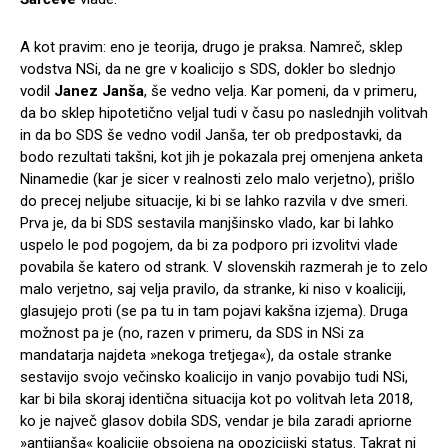
A kot pravim: eno je teorija, drugo je praksa. Namreč, sklep
vodstva NSi, da ne gre v koalicijo s SDS, dokler bo slednjo
vodil
Janez Janša
, še vedno velja. Kar pomeni, da v primeru,
da bo sklep hipotetično veljal tudi v času po naslednjih volitvah
in da bo SDS še vedno vodil Janša, ter ob predpostavki, da
bodo rezultati takšni, kot jih je pokazala prej omenjena anketa
Ninamedie (kar je sicer v realnosti zelo malo verjetno), prišlo
do precej neljube situacije, ki bi se lahko razvila v dve smeri.
Prva je, da bi SDS sestavila manjšinsko vlado, kar bi lahko
uspelo le pod pogojem, da bi za podporo pri izvolitvi vlade
povabila še katero od strank. V slovenskih razmerah je to zelo
malo verjetno, saj velja pravilo, da stranke, ki niso v koaliciji,
glasujejo proti (se pa tu in tam pojavi kakšna izjema). Druga
možnost pa je (no, razen v primeru, da SDS in NSi za
mandatarja najdeta »nekoga tretjega«), da ostale stranke
sestavijo svojo večinsko koalicijo in vanjo povabijo tudi NSi,
kar bi bila skoraj identična situacija kot po volitvah leta 2018,
ko je največ glasov dobila SDS, vendar je bila zaradi apriorne
»antijanša« koalicije obsojena na opozicijski status. Takrat ni