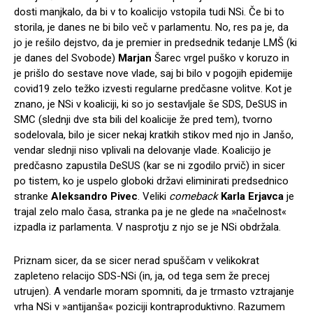
dosti manjkalo, da bi v to koalicijo vstopila tudi NSi. Če bi to
storila, je danes ne bi bilo več v parlamentu. No, res pa je, da
jo je rešilo dejstvo, da je premier in predsednik tedanje LMŠ (ki
je danes del Svobode)
Marjan
Šarec vrgel puško v koruzo in
je prišlo do sestave nove vlade, saj bi bilo v pogojih epidemije
covid19 zelo težko izvesti regularne predčasne volitve. Kot je
znano, je NSi v koaliciji, ki so jo sestavljale še SDS, DeSUS in
SMC (slednji dve sta bili del koalicije že pred tem), tvorno
sodelovala, bilo je sicer nekaj kratkih stikov med njo in Janšo,
vendar slednji niso vplivali na delovanje vlade. Koalicijo je
predčasno zapustila DeSUS (kar se ni zgodilo prvič) in sicer
po tistem, ko je uspelo globoki državi eliminirati predsednico
stranke
Aleksandro Pivec
. Veliki
comeback
Karla Erjavca
je
trajal zelo malo časa, stranka pa je ne glede na »načelnost«
izpadla iz parlamenta. V nasprotju z njo se je NSi obdržala.
Priznam sicer, da se sicer nerad spuščam v velikokrat
zapleteno relacijo SDS-NSi (in, ja, od tega sem že precej
utrujen). A vendarle moram spomniti, da je trmasto vztrajanje
vrha NSi v »antijanša« poziciji kontraproduktivno. Razumem