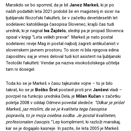
Marsikdo se bo spomnil, da je bil
Janez Markeš
, ki je po
naših podatkih leta 2021 pridobil še en magisterij in sicer na
ljubljanski filozofski fakulteti, še v začetku devetdesetih let
sodelavec katoliškega časopisa Slovenec, krajši čas tudi
urednik, ki je nagnal
Iva Žajdelo
, slednji pa je propad Slovenca
opisal v knjigi “Leta velikih prevar”. Markeš je nato postal
sodelavec revije Mag in postal najbolj zagreti antikučanist v
slovenskem javnem prostoru. To sicer ni bila njegova edina
zaposlitev, saj je vmes deloval tudi kot asistent na ljubljanski
Teološki fakulteti. Vendar pa naziva visokošolskega učitelja
tam ni dosegel.
Toda ko se je Markeš v času tajkunske vojne – to je bilo
takrat, ko se je
Boško Šrot
postavil proti prvi
Janševi
vladi –
povzpel na funkcijo urednika Dela, je
Milan Kučan
v začetku
poletja 2008 v oddaji Odmevi povedal sledeče:
“Odkar je prišel
Markeš, jaz mislim, da se je kvaliteta tega časopisa
popravila, to je moja osebna sodba. Je postal kvaliteten,
profesionalen časopis.”
Lep kompliment, ki razloži marsikaj,
kar se je dogajalo kasneje. In pazite, še leta 2005 je Markeš