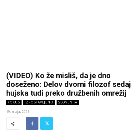
(VIDEO) Ko že misliš, da je dno
doseženo: Delov dvorni filozof sedaj
hujska tudi preko družbenih omrežij
FOKUS
IZPOSTAVLJENO
SLOVENIJA
19. maja, 2026