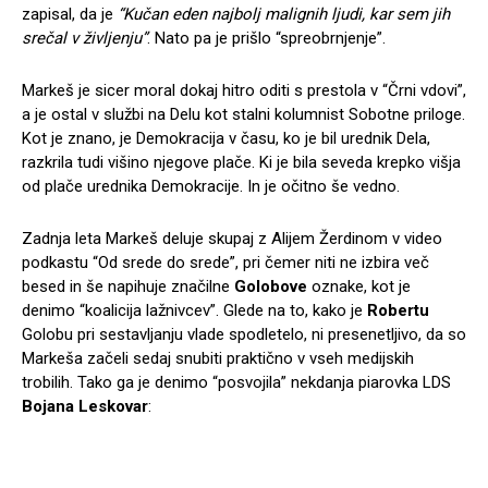
zapisal, da je
“Kučan eden najbolj malignih ljudi, kar sem jih
srečal v življenju”
. Nato pa je prišlo “spreobrnjenje”.
Markeš je sicer moral dokaj hitro oditi s prestola v “Črni vdovi”,
a je ostal v službi na Delu kot stalni kolumnist Sobotne priloge.
Kot je znano, je Demokracija v času, ko je bil urednik Dela,
razkrila tudi višino njegove plače. Ki je bila seveda krepko višja
od plače urednika Demokracije. In je očitno še vedno.
Zadnja leta Markeš deluje skupaj z Alijem Žerdinom v video
podkastu “Od srede do srede”, pri čemer niti ne izbira več
besed in še napihuje značilne
Golobove
oznake, kot je
denimo “koalicija lažnivcev”. Glede na to, kako je
Robertu
Golobu pri sestavljanju vlade spodletelo, ni presenetljivo, da so
Markeša začeli sedaj snubiti praktično v vseh medijskih
trobilih. Tako ga je denimo “posvojila” nekdanja piarovka LDS
Bojana Leskovar
: