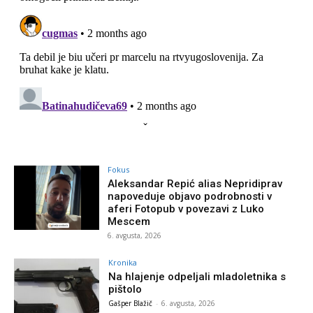
Fokus
Aleksandar Repić alias Nepridiprav
napoveduje objavo podrobnosti v
aferi Fotopub v povezavi z Luko
Mescem
6. avgusta, 2026
Kronika
Na hlajenje odpeljali mladoletnika s
pištolo
Gašper Blažič
-
6. avgusta, 2026