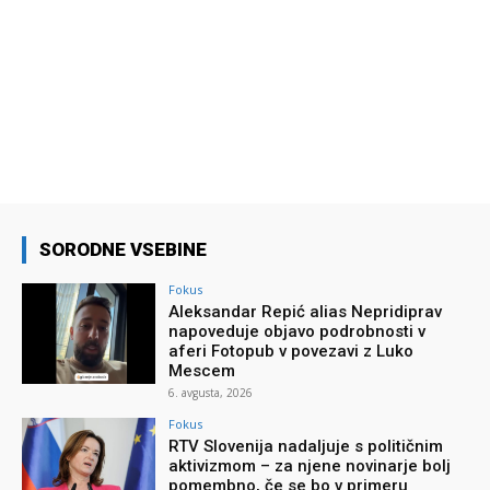
SORODNE VSEBINE
Fokus
Aleksandar Repić alias Nepridiprav
napoveduje objavo podrobnosti v
aferi Fotopub v povezavi z Luko
Mescem
6. avgusta, 2026
Fokus
RTV Slovenija nadaljuje s političnim
aktivizmom – za njene novinarje bolj
pomembno, če se bo v primeru