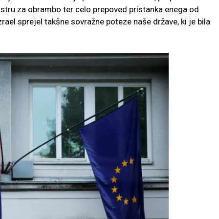
istru za obrambo ter celo prepoved pristanka enega od
Izrael sprejel takšne sovražne poteze naše države, ki je bila