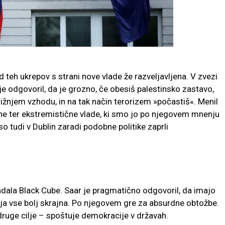
od teh ukrepov s strani nove vlade že razveljavljena. V zvezi
e odgovoril, da je grozno, če obesiš palestinsko zastavo,
ližnjem vzhodu, in na tak način terorizem »počastiš«. Menil
alne ter ekstremistične vlade, ki smo jo po njegovem mnenju
 so tudi v
Dublin
zaradi podobne politike zaprli
andala Black Cube. Saar je pragmatično odgovoril, da imajo
aja vse bolj skrajna. Po njegovem gre za absurdne obtožbe.
ge cilje – spoštuje demokracije v državah.