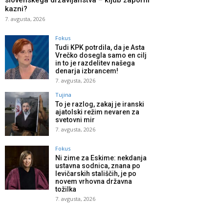
slovenskega državljanstva – kljub zaporni
kazni?
7. avgusta, 2026
Fokus
Tudi KPK potrdila, da je Asta
Vrečko dosegla samo en cilj
in to je razdelitev našega
denarja izbrancem!
7. avgusta, 2026
Tujina
To je razlog, zakaj je iranski
ajatolski režim nevaren za
svetovni mir
7. avgusta, 2026
Fokus
Ni zime za Eskime: nekdanja
ustavna sodnica, znana po
levičarskih stališčih, je po
novem vrhovna državna
tožilka
7. avgusta, 2026