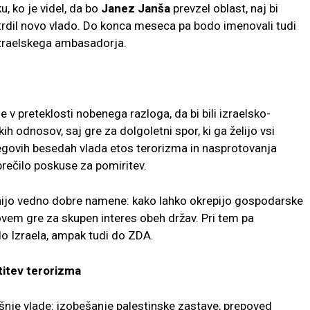
 ko je videl, da bo
Janez Janša
prevzel oblast, naj bi
potrdil novo vlado. Do konca meseca pa bodo imenovali tudi
 izraelskega ambasadorja.
e v preteklosti nobenega razloga, da bi bili izraelsko-
ih odnosov, saj gre za dolgoletni spor, ki ga želijo vsi
 njegovih besedah vlada etos terorizma in nasprotovanja
reprečilo poskuse za pomiritev.
enijo vedno dobre namene: kako lahko okrepijo gospodarske
egovem gre za skupen interes obeh držav. Pri tem pa
 do Izraela, ampak tudi do ZDA.
titev terorizma
šnje vlade: izobešanje palestinske zastave, prepoved