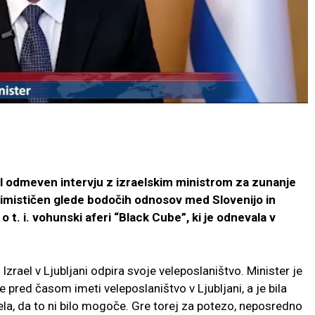
l odmeven intervju z izraelskim ministrom za zunanje
ptimističen glede bodočih odnosov med Slovenijo in
 o t. i. vohunski aferi “Black Cube”, ki je odnevala v
 Izrael v Ljubljani odpira svoje veleposlaništvo. Minister je
 pred časom imeti veleposlaništvo v Ljubljani, a je bila
ela, da to ni bilo mogoče. Gre torej za potezo, neposredno