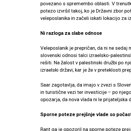
povezano s spremembo oblasti. V trenutku,
potezo izvršil takoj, ko je Državni zbor 
veleposlanika in začeli iskati lokacijo za
Ni razloga za slabe odnose
Veleposlanik je prepričan, da ni ne sedaj n
slovenski odnosi talci izraelsko-palestinsk
rešiti. Na žalost v palestinski družbi po
izraelski državi, kar je že v preteklosti p
Saar zagotavlja, da imajo v zvezi s Slov
in turistične vezi ter investicije – po nj
opozarja, da nova vlada ni le prijateljska
Sporne poteze prejšnje vlade so počas
Rant ga je opozoril na sporne poteze prej