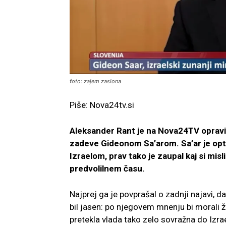
foto: zajem zaslona
Piše: Nova24tv.si
Aleksander Rant je na Nova24TV opravi
zadeve
Gideonom Sa’arom
. Sa’ar je o
Izraelom, prav tako je zaupal kaj si misli
predvolilnem času.
Najprej ga je povprašal o zadnji najavi, da
bil jasen: po njegovem mnenju bi morali že
pretekla vlada tako zelo sovražna do Izra