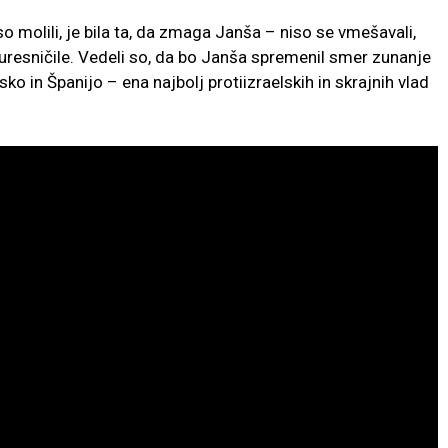
so molili, je bila ta, da zmaga Janša – niso se vmešavali,
e uresničile. Vedeli so, da bo Janša spremenil smer zunanje
sko in Španijo – ena najbolj protiizraelskih in skrajnih vlad