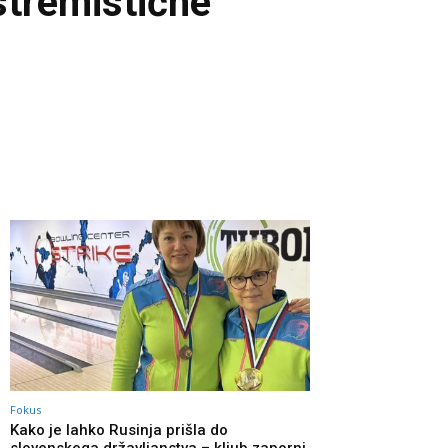
kstremistične
Fokus
Kako je lahko Rusinja prišla do