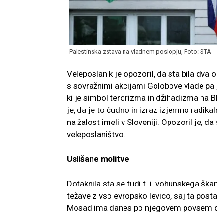
Palestinska zstava na vladnem poslopju, Foto: STA
Veleposlanik je opozoril, da sta bila dva 
s sovražnimi akcijami Golobove vlade pa j
ki je simbol terorizma in džihadizma na B
je, da je to čudno in izraz izjemno radik
na žalost imeli v Sloveniji. Opozoril je, da
veleposlaništvo.
Uslišane molitve
Dotaknila sta se tudi t. i. vohunskega šk
težave z vso evropsko levico, saj ta post
Mosad ima danes po njegovem povsem dru