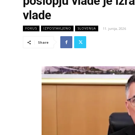
poslopju vlade je izr
vlade
11. junija, 2026
FOKUS
IZPOSTAVLJENO
SLOVENIJA
Share