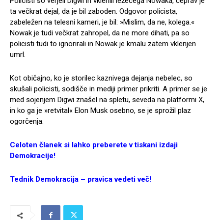
Policisti so verjeli Digwi in vklenili ležečega Nowaka, čeprav je
ta večkrat dejal, da je bil zaboden. Odgovor policista,
zabeležen na telesni kameri, je bil: »Mislim, da ne, kolega.«
Nowak je tudi večkrat zahropel, da ne more dihati, pa so
policisti tudi to ignorirali in Nowak je kmalu zatem vklenjen
umrl.
Kot običajno, ko je storilec kaznivega dejanja nebelec, so
skušali policisti, sodišče in mediji primer prikriti. A primer se je
med sojenjem Digwi znašel na spletu, seveda na platformi X,
in ko ga je »retvital« Elon Musk osebno, se je sprožil plaz
ogorčenja.
Celoten članek si lahko preberete v tiskani izdaji
Demokracije!
Tednik Demokracija – pravica vedeti več!