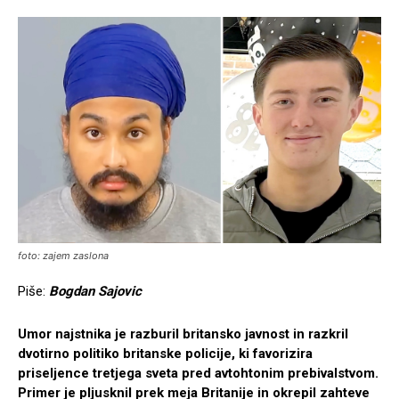
foto: zajem zaslona
Piše:
Bogdan Sajovic
Umor najstnika je razburil britansko javnost in razkril
dvotirno politiko britanske policije, ki favorizira
priseljence tretjega sveta pred avtohtonim prebivalstvom.
Primer je pljusknil prek meja Britanije in okrepil zahteve