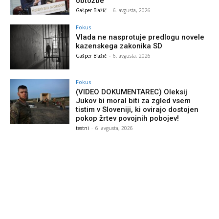
obtožbe
Gašper Blažič
-
6. avgusta, 2026
Fokus
Vlada ne nasprotuje predlogu novele
kazenskega zakonika SD
Gašper Blažič
-
6. avgusta, 2026
Fokus
(VIDEO DOKUMENTAREC) Oleksij
Jukov bi moral biti za zgled vsem
tistim v Sloveniji, ki ovirajo dostojen
pokop žrtev povojnih pobojev!
testni
-
6. avgusta, 2026