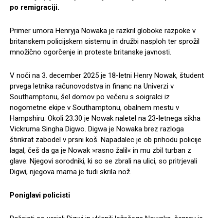
po remigraciji.
Primer umora Henryja Nowaka je razkril globoke razpoke v
britanskem policijskem sistemu in družbi nasploh ter sprožil
množično ogorčenje in proteste britanske javnosti.
V noči na 3. december 2025 je 18-letni Henry Nowak, študent
prvega letnika računovodstva in financ na Univerzi v
Southamptonu, šel domov po večeru s soigralci iz
nogometne ekipe v Southamptonu, obalnem mestu v
Hampshiru. Okoli 23.30 je Nowak naletel na 23-letnega sikha
Vickruma Singha Digwo. Digwa je Nowaka brez razloga
štirikrat zabodel v prsni koš. Napadalec je ob prihodu policije
lagal, češ da ga je Nowak »rasno žalil« in mu zbil turban z
glave. Njegovi sorodniki, ki so se zbrali na ulici, so pritrjevali
Digwi, njegova mama je tudi skrila nož.
Poniglavi policisti