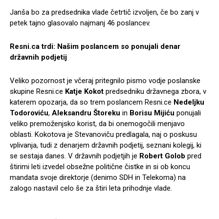
Janša bo za predsednika vlade četrtič izvoljen, če bo zanj v
petek tajno glasovalo najmanj 46 poslancev.
Resni.ca trdi: Našim poslancem so ponujali denar
državnih podjetij
Veliko pozornost je včeraj pritegnilo pismo vodje poslanske
skupine Resni.ce
Katje Kokot
predsedniku državnega zbora, v
katerem opozarja, da so trem poslancem Resni.ce
Nedeljku
Todoroviću
,
Aleksandru Štoreku
in
Borisu Mijiću
ponujali
veliko premoženjsko korist, da bi onemogočili menjavo
oblasti. Kokotova je Stevanoviču predlagala, naj o poskusu
vplivanja, tudi z denarjem državnih podjetij, seznani kolegij, ki
se sestaja danes. V državnih podjetjih je
Robert Golob
pred
štirimi leti izvedel obsežne politične čistke in si ob koncu
mandata svoje direktorje (denimo SDH in Telekoma) na
zalogo nastavil celo še za štiri leta prihodnje vlade.