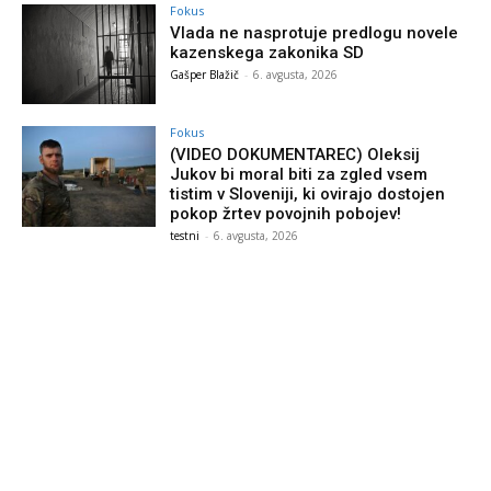
Fokus
Vlada ne nasprotuje predlogu novele
kazenskega zakonika SD
Gašper Blažič
-
6. avgusta, 2026
Fokus
(VIDEO DOKUMENTAREC) Oleksij
Jukov bi moral biti za zgled vsem
tistim v Sloveniji, ki ovirajo dostojen
pokop žrtev povojnih pobojev!
testni
-
6. avgusta, 2026