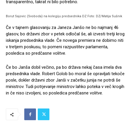
transparentno, takrat ni bilo potrebno.
Borut Sajovic (Svoboda) na kolegiju predsednika DZ Foto: DZ/Matija Sušnik
Če v tajnem glasovanju za Janeza Janšo ne bo najmanj 46
glasov, bo državni zbor v petek odločal še, ali izvesti tretji krog
iskanja predsednika vlade. Če novega premiera ne dobimo niti
v tretjem poskusu, to pomeni razpustitev parlamenta,
posledica so predčasne volitve.
Če bo Janša dobil večino, pa bo država nekaj časa imela dva
predsednika vlade. Robert Golob bo moral še opravljati tekoče
posle, dokler državni zbor Janši v začetku junija ne potrdi še
ministrov. Tudi potrjevanje ministrov lahko poteka v več krogih
in če niso izvoljeni, so posledica predčasne volitve.