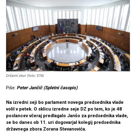
Državni zbor (foto: STA)
Piše:
Peter Jančič (Spletni časopis)
Na izredni seji bo parlament novega predsednika vlade
volil v petek. O sklicu izredne seje DZ po tem, ko je 48
poslancev včeraj predlagalo Janšo za predsednika vlade,
se bo danes ob 11. uri dogovarjal kolegij predsednika
državnega zbora Zorana Stevanovića.