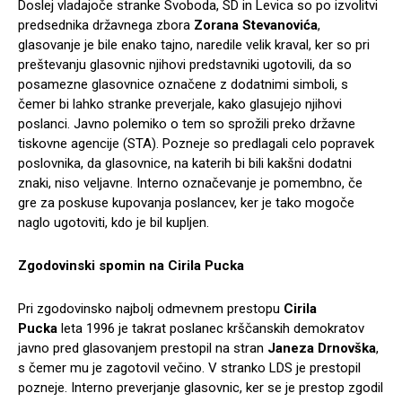
Doslej vladajoče stranke Svoboda, SD in Levica so po izvolitvi
predsednika državnega zbora
Zorana Stevanovića
,
glasovanje je bile enako tajno, naredile velik kraval, ker so pri
preštevanju glasovnic njihovi predstavniki ugotovili, da so
posamezne glasovnice označene z dodatnimi simboli, s
čemer bi lahko stranke preverjale, kako glasujejo njihovi
poslanci. Javno polemiko o tem so sprožili preko državne
tiskovne agencije (STA). Pozneje so predlagali celo popravek
poslovnika, da glasovnice, na katerih bi bili kakšni dodatni
znaki, niso veljavne. Interno označevanje je pomembno, če
gre za poskuse kupovanja poslancev, ker je tako mogoče
naglo ugotoviti, kdo je bil kupljen.
Zgodovinski spomin na Cirila Pucka
Pri zgodovinsko najbolj odmevnem prestopu
Cirila
Pucka
leta 1996 je takrat poslanec krščanskih demokratov
javno pred glasovanjem prestopil na stran
Janeza Drnovška
,
s čemer mu je zagotovil večino. V stranko LDS je prestopil
pozneje. Interno preverjanje glasovnic, ker se je prestop zgodil