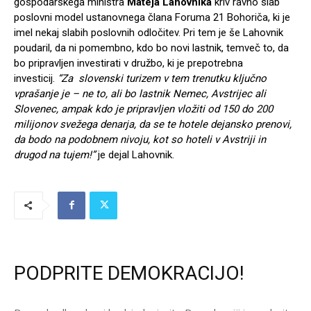
gospodarskega ministra
Mateja Lahovnika
kriv ravno slab
poslovni model ustanovnega člana Foruma 21 Bohoriča, ki je
imel nekaj slabih poslovnih odločitev. Pri tem je še Lahovnik
poudaril, da ni pomembno, kdo bo novi lastnik, temveč to, da
bo pripravljen investirati v družbo, ki je prepotrebna
investicij.
“Za slovenski turizem v tem trenutku ključno
vprašanje je – ne to, ali bo lastnik Nemec, Avstrijec ali
Slovenec, ampak kdo je pripravljen vložiti od 150 do 200
milijonov svežega denarja, da se te hotele dejansko prenovi,
da bodo na podobnem nivoju, kot so hoteli v Avstriji in
drugod na tujem!”
je dejal Lahovnik.
PODPRITE DEMOKRACIJO!