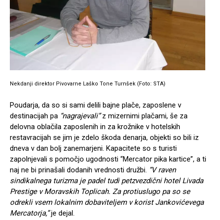
Nekdanji direktor Pivovarne Laško Tone Turnšek (Foto: STA)
Poudarja, da so si sami delili bajne plače, zaposlene v
destinacijah pa
“nagrajevali”
z mizernimi plačami, še za
delovna oblačila zaposlenih in za krožnike v hotelskih
restavracijah se jim je zdelo škoda denarja, objekti so bili iz
dneva v dan bolj zanemarjeni. Kapacitete so s turisti
zapolnjevali s pomočjo ugodnosti “Mercator pika kartice”, a ti
naj ne bi prinašali dodanih vrednosti družbi.
“V raven
sindikalnega turizma je padel tudi petzvezdični hotel Livada
Prestige v Moravskih Toplicah. Za protiuslugo pa so se
odrekli vsem lokalnim dobaviteljem v korist Jankovićevega
Mercatorja,”
je dejal.