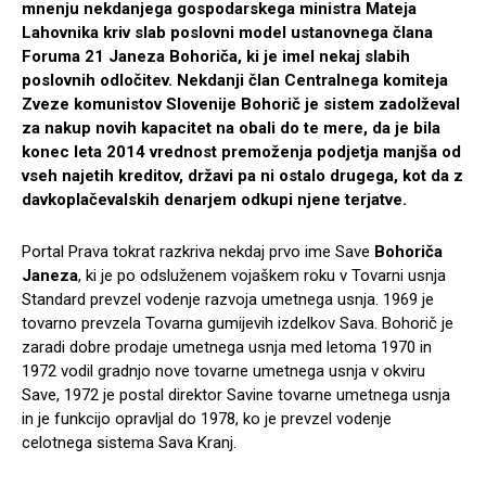
mnenju nekdanjega gospodarskega ministra Mateja
Lahovnika kriv slab poslovni model ustanovnega člana
Foruma 21 Janeza Bohoriča, ki je imel nekaj slabih
poslovnih odločitev. Nekdanji član Centralnega komiteja
Zveze komunistov Slovenije Bohorič je sistem zadolževal
za nakup novih kapacitet na obali do te mere, da je bila
konec leta 2014 vrednost premoženja podjetja manjša od
vseh najetih kreditov, državi pa ni ostalo drugega, kot da z
davkoplačevalskih denarjem odkupi njene terjatve.
Portal Prava tokrat razkriva nekdaj prvo ime Save
Bohoriča
Janeza
, ki je po odsluženem vojaškem roku v Tovarni usnja
Standard prevzel vodenje razvoja umetnega usnja. 1969 je
tovarno prevzela Tovarna gumijevih izdelkov Sava. Bohorič je
zaradi dobre prodaje umetnega usnja med letoma 1970 in
1972 vodil gradnjo nove tovarne umetnega usnja v okviru
Save, 1972 je postal direktor Savine tovarne umetnega usnja
in je funkcijo opravljal do 1978, ko je prevzel vodenje
celotnega sistema Sava Kranj.