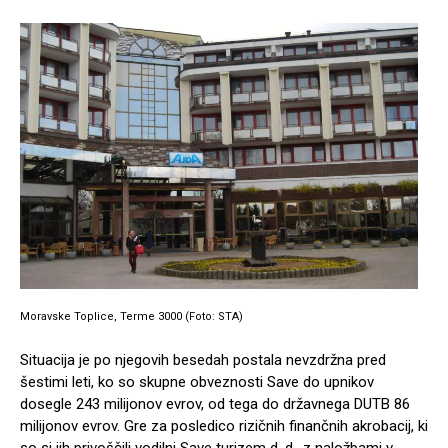
Moravske Toplice, Terme 3000 (Foto: STA)
Situacija je po njegovih besedah postala nevzdržna pred
šestimi leti, ko so skupne obveznosti Save do upnikov
dosegle 243 milijonov evrov, od tega do državnega DUTB 86
milijonov evrov. Gre za posledico rizičnih finančnih akrobacij, ki
so si jih privoščili vodilni Save turizem d. d., z naložbami v