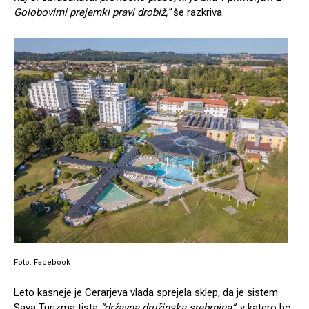
Golobovimi prejemki pravi drobiž,”
še razkriva.
Foto: Facebook
Leto kasneje je Cerarjeva vlada sprejela sklep, da je sistem
Sava Turizma tista
“državna družinska srebrnina”
, v katero bo