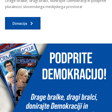
Drage bralke, dragi bralci, donirajte Demokraciji in podprite
pluralnost slovenskega medijskega prostora!
Donacija