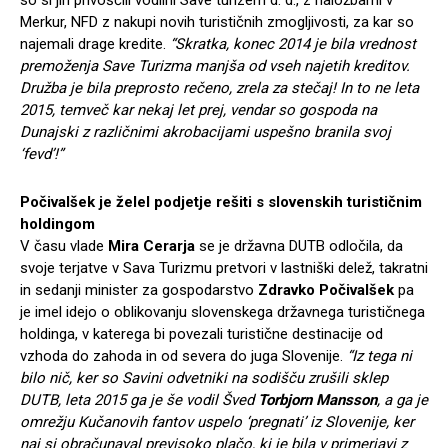
Merkur, NFD z nakupi novih turističnih zmogljivosti, za kar so
najemali drage kredite.
“Skratka, konec 2014 je bila vrednost
premoženja Save Turizma manjša od vseh najetih kreditov.
Družba je bila preprosto rečeno, zrela za stečaj! In to ne leta
2015, temveč kar nekaj let prej, vendar so gospoda na
Dunajski z različnimi akrobacijami uspešno branila svoj
‘fevd’!”
Počivalšek je želel podjetje rešiti s slovenskih turističnim
holdingom
V času vlade
Mira Cerarja
se je državna DUTB odločila, da
svoje terjatve v Sava Turizmu pretvori v lastniški delež, takratni
in sedanji minister za gospodarstvo
Zdravko Počivalšek
pa
je imel idejo o oblikovanju slovenskega državnega turističnega
holdinga, v katerega bi povezali turistične destinacije od
vzhoda do zahoda in od severa do juga Slovenije.
“Iz tega ni
bilo nič, ker so Savini odvetniki na sodišču zrušili sklep
DUTB, leta 2015 ga je še vodil Šved
Torbjorn Mansson
, a ga je
omrežju Kučanovih fantov uspelo ‘pregnati’ iz Slovenije, ker
naj si obračunaval previsoko plačo, ki je bila v primerjavi z