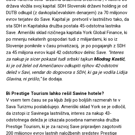
država vložila svoj kapital. SDH Slovenski državni holding je od
DUTB odkupil (z davkoplačevalskim denarjem) za 70 milijonov
evrov terjatev do Save. Kapital je pretvoril v lastništvo tako, da
sta SDH in Kapitalska družba postala 45-odstotna lastnika
Save. Ameriški sklad rizičnega kapitala York Global Finance, ki
po mnenju nekaterih gospodari tudi z milijardami, ki so iz
Slovenije poniknile v času privatizacij, je po pogajanjih z SDH
za 45 milijona evrov kupil 42 odstotkov delnic Save.
“Interes
za nakup je sicer pokazal tudi srbski tajkun
Miodrag Kostić
,
ki je od želel od Američanov odkupiti njihov 42-odstotni
delež v Savi, vendar do dogovora s SDH, ki ga je vodila Lidija
Glavina, ni prišlo,”
še dodaja.
Bi Prestige Tourism lahko rešil Savine hotele?
V vsem tem času se pa kljub želji po boljših razmerah te v
Sava Turizmu poslabšujejo. Ameriški sklad York se je odločil,
da izstopi iz Savinega lastništva, interes za nakup 43-
odstotnega deleža je izkazala posebna namenska družba
Prestige Tourism, ki je za razvoj Save pripravljen zagotoviti
200 milijonov evrov lastnih naložbenih sredstev. Prestige