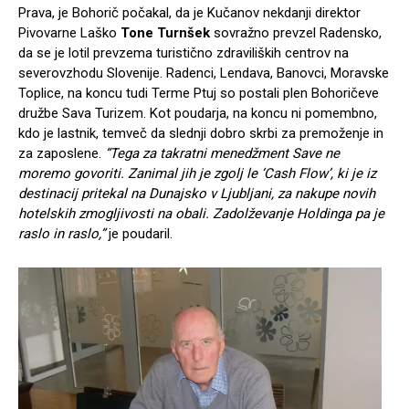
Prava, je Bohorič počakal, da je Kučanov nekdanji direktor
Pivovarne Laško
Tone Turnšek
sovražno prevzel Radensko,
da se je lotil prevzema turistično zdraviliških centrov na
severovzhodu Slovenije. Radenci, Lendava, Banovci, Moravske
Toplice, na koncu tudi Terme Ptuj so postali plen Bohoričeve
družbe Sava Turizem. Kot poudarja, na koncu ni pomembno,
kdo je lastnik, temveč da slednji dobro skrbi za premoženje in
za zaposlene.
“Tega za takratni menedžment Save ne
moremo govoriti. Zanimal jih je zgolj le ‘Cash Flow’, ki je iz
destinacij pritekal na Dunajsko v Ljubljani, za nakupe novih
hotelskih zmogljivosti na obali. Zadolževanje Holdinga pa je
raslo in raslo,”
je poudaril.