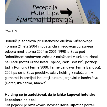
Foto: STA
Bohorič je sodeloval pri ustanovitvi društva Kučanovega
Foruma 21 leta 2004 in postal član njegovega upravnega
odbora med letoma 2004 in 2006. 1998 je Sava pod
Bohoričevim vodstvom začela z naložbami v turizem, zlasti
na Bledu (hoteli Grand hotel Toplice, Park, Golf idr.), pozneje
tudi v Pomurju (Terme 3000, Terme Lendava, Terme Banovci),
2002 pa se je Sava preoblikovala v holding z naložbami v
gumarski in kemijski industriji, turizmu, trgovini in bančništvu
(Gorenjska banka, Abanka).
Holding se je zadolževal, da je lahko kupoval hotelske
kapacitete na obali
Kot pojasnjuje raziskovalni novinar
Boris Cipot
na portalu