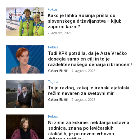
Fokus
Kako je lahko Rusinja prišla do
slovenskega državljanstva – kljub
zaporni kazni?
7. avgusta, 2026
Fokus
Tudi KPK potrdila, da je Asta Vrečko
dosegla samo en cilj in to je
razdelitev našega denarja izbrancem!
Gašper Blažič
-
7. avgusta, 2026
Tujina
To je razlog, zakaj je iranski ajatolski
režim nevaren za svetovni mir
Gašper Blažič
-
7. avgusta, 2026
Fokus
Ni zime za Eskime: nekdanja ustavna
sodnica, znana po levičarskih
stališčih, je po novem vrhovna