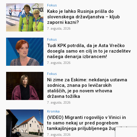
Fokus
Kako je lahko Rusinja prišla do
slovenskega državljanstva – kljub
zaporni kazni?
7. avgusta, 2026
Fokus
Tudi KPK potrdila, da je Asta Vrečko
dosegla samo en cilj in to je razdelitev
našega denarja izbrancem!
7. avgusta, 2026
Fokus
Ni zime za Eskime: nekdanja ustavna
sodnica, znana po levičarskih
stališčih, je po novem vrhovna
državna tožilka
7. avgusta, 2026
Kronika
(VIDEO) Migranti rogovilijo v Vinici in
to samo nekaj ur pred pogrebom
tamkajšnjega priljubljenega župnika!
7. avgusta, 2026