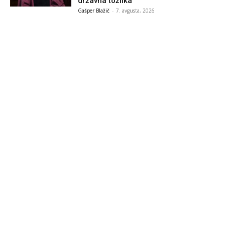
državna tožilka
Gašper Blažič
-
7. avgusta, 2026