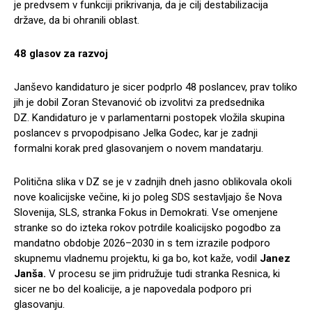
je predvsem v funkciji prikrivanja, da je cilj destabilizacija
države, da bi ohranili oblast.
48 glasov za razvoj
Janševo kandidaturo je sicer podprlo 48 poslancev, prav toliko
jih je dobil Zoran Stevanović ob izvolitvi za predsednika
DZ.
Kandidaturo je v parlamentarni postopek vložila skupina
poslancev s prvopodpisano
Jelka Godec
, kar je zadnji
formalni korak pred glasovanjem o novem mandatarju.
Politična slika v DZ se je v zadnjih dneh jasno oblikovala okoli
nove koalicijske večine, ki jo poleg SDS sestavljajo še Nova
Slovenija, SLS, stranka Fokus in Demokrati. Vse omenjene
stranke so do izteka rokov potrdile koalicijsko pogodbo za
mandatno obdobje 2026–2030 in s tem izrazile podporo
skupnemu vladnemu projektu, ki ga bo, kot kaže, vodil
Janez
Janša.
V procesu se jim pridružuje tudi stranka Resnica, ki
sicer ne bo del koalicije, a je napovedala podporo pri
glasovanju.