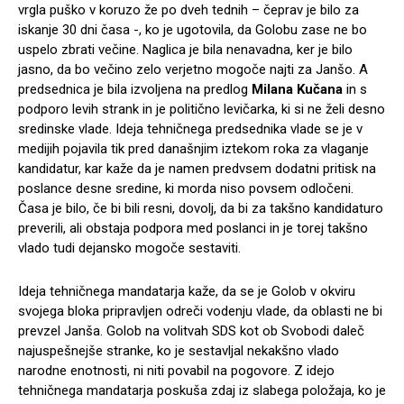
vrgla puško v koruzo že po dveh tednih – čeprav je bilo za
iskanje 30 dni časa -, ko je ugotovila, da Golobu zase ne bo
uspelo zbrati večine. Naglica je bila nenavadna, ker je bilo
jasno, da bo večino zelo verjetno mogoče najti za Janšo. A
predsednica je bila izvoljena na predlog
Milana Kučana
in s
podporo levih strank in je politično levičarka, ki si ne želi desno
sredinske vlade. Ideja tehničnega predsednika vlade se je v
medijih pojavila tik pred današnjim iztekom roka za vlaganje
kandidatur, kar kaže da je namen predvsem dodatni pritisk na
poslance desne sredine, ki morda niso povsem odločeni.
Časa je bilo, če bi bili resni, dovolj, da bi za takšno kandidaturo
preverili, ali obstaja podpora med poslanci in je torej takšno
vlado tudi dejansko mogoče sestaviti.
Ideja tehničnega mandatarja kaže, da se je Golob v okviru
svojega bloka pripravljen odreči vodenju vlade, da oblasti ne bi
prevzel Janša. Golob na volitvah SDS kot ob Svobodi daleč
najuspešnejše stranke, ko je sestavljal nekakšno vlado
narodne enotnosti, ni niti povabil na pogovore. Z idejo
tehničnega mandatarja poskuša zdaj iz slabega položaja, ko je