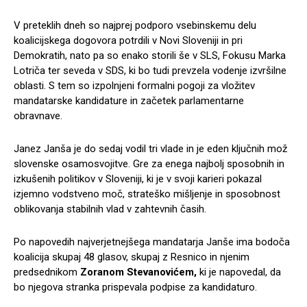
V preteklih dneh so najprej podporo vsebinskemu delu
koalicijskega dogovora potrdili v Novi Sloveniji in pri
Demokratih, nato pa so enako storili še v SLS, Fokusu Marka
Lotriča ter seveda v SDS, ki bo tudi prevzela vodenje izvršilne
oblasti. S tem so izpolnjeni formalni pogoji za vložitev
mandatarske kandidature in začetek parlamentarne
obravnave.
Janez Janša je do sedaj vodil tri vlade in je eden ključnih mož
slovenske osamosvojitve. Gre za enega najbolj sposobnih in
izkušenih politikov v Sloveniji, ki je v svoji karieri pokazal
izjemno vodstveno moč, strateško mišljenje in sposobnost
oblikovanja stabilnih vlad v zahtevnih časih.
Po napovedih najverjetnejšega mandatarja Janše ima bodoča
koalicija skupaj 48 glasov, skupaj z Resnico in njenim
predsednikom
Zoranom Stevanovićem
,
ki je napovedal, da
bo njegova stranka prispevala podpise za kandidaturo.