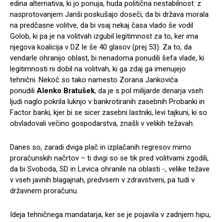
edina alternativa, ki jo ponuja, huda politična nestabilnost: z
nasprotovanjem Janši poskušajo doseči, da bi država morala
na predčasne volitve, da bi vsaj nekaj časa vlado še vodil
Golob, ki pa je na volitvah izgubil legitimnost za to, ker ima
njegova koalicija v DZ le še 40 glasov (prej 53). Za to, da
vendarle ohranijo oblast, bi nenadoma ponudili šefa vlade, ki
legitimnosti ni dobil na volitvah, ki ga zdaj ga imenujejo
tehnični. Nekoč so tako namesto Zorana Jankovića
ponudili
Alenko Bratušek
, da je s pol milijarde denarja vseh
ljudi naglo pokrila luknjo v bankrotiranih zasebnih Probanki in
Factor banki, kjer bi se sicer zasebni lastniki, levi tajkuni, ki so
obvladovali večino gospodarstva, znašli v velikih težavah.
Danes so, zaradi dviga plač in izplačanih regresov mimo
proračunskih načrtov – ti dvigi so se tik pred volitvami zgodili,
da bi Svoboda, SD in Levica ohranile na oblasti -, velike težave
v vseh javnih blagajnah, predvsem v zdravstveni, pa tudi v
državnem proračunu.
Ideja tehničnega mandatarja, ker se je pojavila v zadnjem hipu,