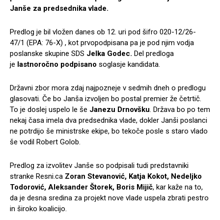
Janše za predsednika vlade.
Predlog je bil vložen danes ob 12. uri pod šifro 020-12/26-
47/1 (EPA: 76-X) , kot prvopodpisana pa je pod njim vodja
poslanske skupine SDS
Jelka Godec.
Del predloga
je
lastnoročno podpisano
soglasje kandidata.
Državni zbor mora zdaj najpozneje v sedmih dneh o predlogu
glasovati. Če bo Janša izvoljen bo postal premier že četrtič.
To je doslej uspelo le še
Janezu Drnovšku
. Država bo po tem
nekaj časa imela dva predsednika vlade, dokler Janši poslanci
ne potrdijo še ministrske ekipe, bo tekoče posle s staro vlado
še vodil Robert Golob.
Predlog za izvolitev Janše so podpisali tudi predstavniki
stranke Resni.ca
Zoran Stevanović, Katja Kokot, Nedeljko
Todorović, Aleksander Štorek, Boris Mijič
, kar kaže na to,
da je desna sredina za projekt nove vlade uspela zbrati pestro
in široko koalicijo.