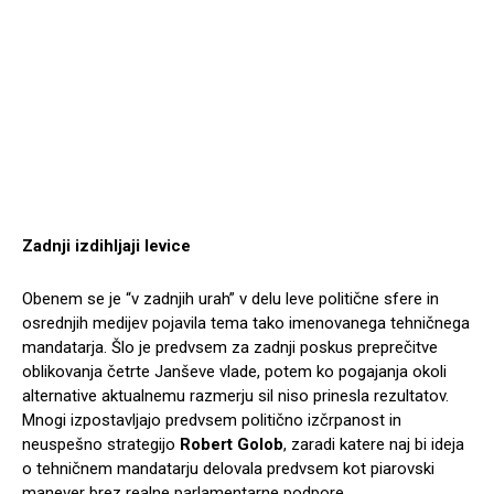
Zadnji izdihljaji levice
Obenem se je “v zadnjih urah” v delu leve politične sfere in
osrednjih medijev pojavila tema tako imenovanega tehničnega
mandatarja. Šlo je predvsem za zadnji poskus preprečitve
oblikovanja četrte Janševe vlade, potem ko pogajanja okoli
alternative aktualnemu razmerju sil niso prinesla rezultatov.
Mnogi izpostavljajo predvsem politično izčrpanost in
neuspešno strategijo
Robert Golob
, zaradi katere naj bi ideja
o tehničnem mandatarju delovala predvsem kot piarovski
manever brez realne parlamentarne podpore.