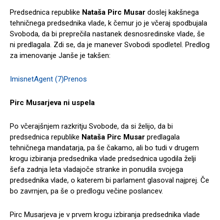
Predsednica republike
Nataša Pirc Musar
doslej kakšnega
tehničnega predsednika vlade, k čemur jo je včeraj spodbujala
Svoboda, da bi preprečila nastanek desnosredinske vlade, še
ni predlagala. Zdi se, da je manever Svobodi spodletel. Predlog
za imenovanje Janše je takšen:
ImisnetAgent (7)
Prenos
Pirc Musarjeva ni uspela
Po včerajšnjem razkritju Svobode, da si želijo, da bi
predsednica republike
Nataša Pirc Musar
predlagala
tehničnega mandatarja, pa še čakamo, ali bo tudi v drugem
krogu izbiranja predsednika vlade predsednica ugodila želji
šefa zadnja leta vladajoče stranke in ponudila svojega
predsednika vlade, o katerem bi parlament glasoval najprej. Če
bo zavrnjen, pa še o predlogu večine poslancev.
Pirc Musarjeva je v prvem krogu izbiranja predsednika vlade