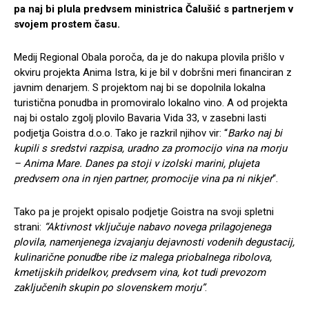
pa naj bi plula predvsem ministrica Čalušić s partnerjem v
svojem prostem času.
Medij Regional Obala poroča, da je do nakupa plovila prišlo v
okviru projekta Anima Istra, ki je bil v dobršni meri financiran z
javnim denarjem. S projektom naj bi se dopolnila lokalna
turistična ponudba in promoviralo lokalno vino. A od projekta
naj bi ostalo zgolj plovilo Bavaria Vida 33, v zasebni lasti
podjetja Goistra d.o.o. Tako je razkril njihov vir: “
Barko naj bi
kupili s sredstvi razpisa, uradno za promocijo vina na morju
– Anima Mare. Danes pa stoji v izolski marini, plujeta
predvsem ona in njen partner, promocije vina pa ni nikjer
“.
Tako pa je projekt opisalo podjetje Goistra na svoji spletni
strani:
“Aktivnost vključuje nabavo novega prilagojenega
plovila, namenjenega izvajanju dejavnosti vodenih degustacij,
kulinarične ponudbe ribe iz malega priobalnega ribolova,
kmetijskih pridelkov, predvsem vina, kot tudi prevozom
zaključenih skupin po slovenskem morju”
.