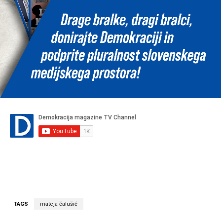
TAGS
mateja čalušić