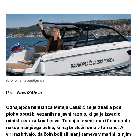
foto: umetna inteligenca
Piše:
Nova24tv.si
Odhajajoča ministrica Mateja Čalušić se je znašla pod
ploho obtožb, vezanih na javni razpis, ki ga je izvedlo
ministrstvo za kmetijstvo. To naj bi v večji meri financiralo
nakup manjšega čolna, ki naj bi služil delu v turizmu. A
viri razkrivajo, da čoln bolj ali manj sameva v marini, z njim