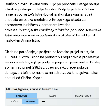
Dotično plovilo Bavaria Vida 33 je po poročanju istega medija
v lasti koprskega podjetja Goistra. Podjetje je leta 2021 na
javnem pozivu LAS Istre (Lokalna akcijska skupina Istre)
pridobilo evropska sredstva iz Evropskega sklada za
pomorstvo in ribištvo z namenom izvedbe
projekta
“Doživljajski aranžmaji z lokalno ponudbo slovenske
Istre med morskim in podeželskim okoljem”
. Projekt je bil
naslovljen Anima Istra.
Glede na poročanje je podjetje za izvedbo projekta prejelo
195.904,60 evra. Glede na podatke v Erarju projekt predstavlja
večino sredstev, ki jih je podjetje prejelo iz javne malhe. Doslej
so namreč prejeli 238.080,55 evra davkoplačevalskega
denarja, pretežno iz naslova ministrstva za kmetijstvo, nekaj
pa tudi od Občine Koper.