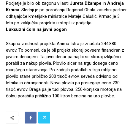
Podjetje je bilo ob zagonu v lasti
Jureta Džampe
in
Andreja
Krmca
. Slednji je po poročanju Regional Obala zasebni partner
odhajajoče kmetijske ministrice Mateje Čalušić. Krmac je 3
leta po zaključku projekta izstopil iz podjetja.
Luksuzni čoln na javni pogon
Skupna vrednost projekta Anima Istra je znašala 244.880
evrov. To pomeni, da je bil projekt skoraj povsem financiran z
javnim denarjem. Ta javni denar pa naj bi se skoraj izključno
porabil za nakup plovila. Plovilo sicer na trgu dosega ceno
manjšega stanovanja. Po zadnjih podatkih s trga rabljeno
plovilo stane približno 200 tisoč evrov, seveda odvisno od
letnika in ohranjenosti. Nova plovila pa presegajo ceno 230
tisoč evrov. Draga pa je tudi plovba. 250-konjska motorja na
čolnu porabita približno 100 litrov bencina na uro plovbe.