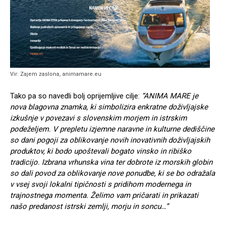
Vir: Zajem zaslona, animamare.eu
Tako pa so navedli bolj oprijemljive cilje:
“ANIMA MARE je
nova blagovna znamka, ki simbolizira enkratne doživljajske
izkušnje v povezavi s slovenskim morjem in istrskim
podeželjem. V prepletu izjemne naravne in kulturne dediščine
so dani pogoji za oblikovanje novih inovativnih doživljajskih
produktov, ki bodo upoštevali bogato vinsko in ribiško
tradicijo. Izbrana vrhunska vina ter dobrote iz morskih globin
so dali povod za oblikovanje nove ponudbe, ki se bo odražala
v vsej svoji lokalni tipičnosti s pridihom modernega in
trajnostnega momenta. Želimo vam pričarati in prikazati
našo predanost istrski zemlji, morju in soncu…”