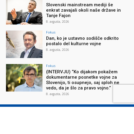
Slovenski mainstream mediji še
enkrat zavajali okoli naše države in
Tanje Fajon
8. avgusta, 2026
Fokus
Dan, ko je ustavno sodišče odkrito
postalo del kulturne vojne
8. avgusta, 2026
Fokus
(INTERVJU) “Ko dijakom pokažem
dokumentarne posnetke vojne za
Slovenijo, ti osupnejo, saj sploh ne
vedo, da je šlo za pravo vojno.”
8. avgusta, 2026
O reviji
O podjetju
Splošni pogoji
Varstvo osebnih podatkov
Piškotki
Stik z nami
Oglaševanje
Naročilnica
Donacije
© Nova obzorja d.o.o., 2026