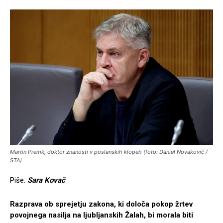
Martin Premk, doktor znanosti v poslanskih klopeh (foto: Daniel Novakovič /
STA)
Piše:
Sara Kovač
Razprava ob sprejetju zakona, ki določa pokop žrtev
povojnega nasilja na ljubljanskih Žalah, bi morala biti