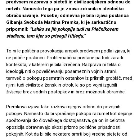
predvsem razprava o pieteti in civilizacijskem odnosu do
mrtvih. Namesto tega pa je znova zdrsnila v ideološko
obračunavanje. Posebej odmevna je bila izjava poslanca
Gibanja Svoboda Martina Premka, ki je sarkastično
pripomnil:
“Lahko se jih pokoplje tudi na Plečnikovem
stadionu, tam kjer so prisegli Hitlerju.”
To ni le politična provokacija ampak predvsem podla izjava, ki
ne pritiče poslancu. Problematična postane pa tudi zaradi
konteksta, v katerem je bila izrečena. Razprava ni tekla o
ideologij, niti o poveličevanju posameznih vojnih strani,
temveč o pokopu posmrtnih ostankov iz prikritih grobišč, med
njimi tudi civilistov, žensk in otrok, ki so po vojni izgubili
življenje brez sodnih postopkov in brez možnosti obrambe.
Premkova izjava tako razkriva njegov odnos do povojnih
pobojev. Namesto da bi vprašanje pokopa razumel kot dejanje
spoštovanja do človeškega dostojanstva, ga on in celotna
opozicija obravnavajo skozi prizmo politične pripadnosti
pokojnih. Kot da bi bile nekatere smrti bolj vredne pietete od