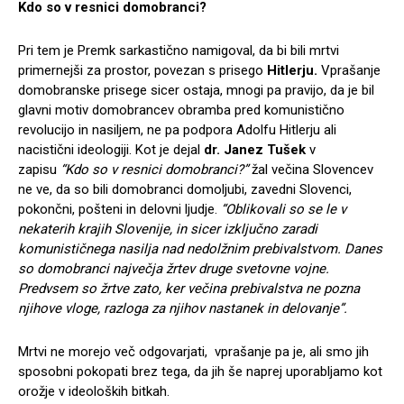
Kdo so v resnici domobranci?
Pri tem je Premk sarkastično namigoval, da bi bili mrtvi
primernejši za prostor, povezan s prisego
Hitlerju.
Vprašanje
domobranske prisege sicer ostaja, mnogi pa pravijo, da je bil
glavni motiv domobrancev obramba pred komunistično
revolucijo in nasiljem, ne pa podpora Adolfu Hitlerju ali
nacistični ideologiji. Kot je dejal
dr. Janez Tušek
v
zapisu
“Kdo so v resnici domobranci?”
žal večina Slovencev
ne ve, da so bili domobranci domoljubi, zavedni Slovenci,
pokončni, pošteni in delovni ljudje.
“Oblikovali so se le v
nekaterih krajih Slovenije, in sicer izključno zaradi
komunističnega nasilja nad nedolžnim prebivalstvom. Danes
so domobranci največja žrtev druge svetovne vojne.
Predvsem so žrtve zato, ker večina prebivalstva ne pozna
njihove vloge, razloga za njihov nastanek in delovanje”.
Mrtvi ne morejo več odgovarjati, vprašanje pa je, ali smo jih
sposobni pokopati brez tega, da jih še naprej uporabljamo kot
orožje v ideoloških bitkah.