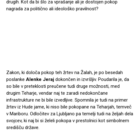
drugih. Kot da bi šlo za vprašanje ali je dostojen pokop
nagrada za politično ali ideološko pravilnost?
Zakon, ki določa pokop teh žrtev na Žalah, je po besedah
poslanke
Alenke Jeraj
dokončen in izvršljiv. Poudarila je, da
so bile v preteklosti preučene tudi druge možnosti, med
drugim Teharje, vendar naj te zaradi nedokončane
infrastrukture ne bi bile izvedljive. Spomnila je tudi na primer
žrtev iz Hude jame, ki niso bile pokopane na Teharjah, temveč
v Mariboru. Odločitev za Ljubljano pa temelji tudi na željah dela
svojcev, ki naj bi si želeli pokopa v prestolnici kot simbolnem
središču države.