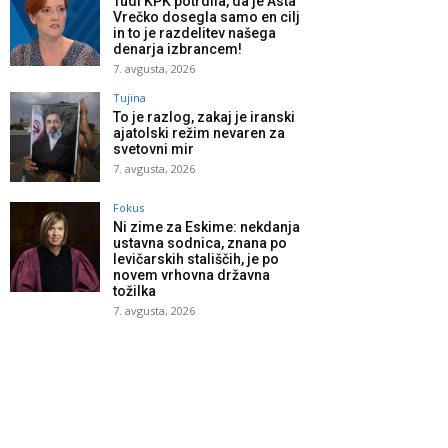
Tudi KPK potrdila, da je Asta
Vrečko dosegla samo en cilj
in to je razdelitev našega
denarja izbrancem!
7. avgusta, 2026
Tujina
To je razlog, zakaj je iranski
ajatolski režim nevaren za
svetovni mir
7. avgusta, 2026
Fokus
Ni zime za Eskime: nekdanja
ustavna sodnica, znana po
levičarskih stališčih, je po
novem vrhovna državna
tožilka
7. avgusta, 2026