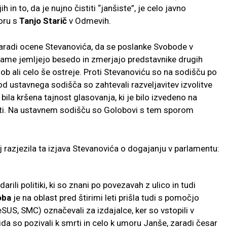
 in to, da je nujno čistiti “janšiste”, je celo javno
oru s
Tanjo Starič
v Odmevih.
radi ocene Stevanovića, da se poslanke Svobode v
same jemljejo besedo in zmerjajo predstavnike drugih
b ali celo še ostreje. Proti Stevanoviću so na sodišču po
od ustavnega sodišča so zahtevali razveljavitev izvolitve
bila kršena tajnost glasovanja, ki je bilo izvedeno na
sti. Na ustavnem sodišču so Golobovi s tem sporom
j razjezila ta izjava Stevanovića o dogajanju v parlamentu:
rili politiki, ki so znani po povezavah z ulico in tudi
oba
je na oblast pred štirimi leti prišla tudi s pomočjo
SUS, SMC) označevali za izdajalce, ker so vstopili v
da so pozivali k smrti in celo k umoru Janše, zaradi česar