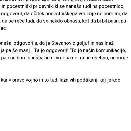
 in pocestniški pridevnik, ki se nanaša tudi na pocestnico,
 je odgovoril, da očitek pocestniškega vedenje ne pomeni, da
 da se reče tudi, da se nekdo obnaša, kot da bi bil pijan, pa
nec.
bnaša, odgovorila, da je Stevanović goljuf in nasilnež,
ija pa še manj… Ta je odgovoril: “To je način komunikacije,
e pač ne bom spuščal in ni vredna ne mene osebno, ne moje
kar v pravo vojno in to tudi lažnivih podtikanj, kaj je kdo