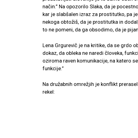
način.” Na opozorilo Slaka, da je pocestno
kar je slabšalen izraz za prostitutko, pa
nekoga obtožiš, da je prostitutka in dodal,
to ne pomeni, da ga obsodimo, da je pija
Lena Grgurevič je na kritike, da se grdo o
dokaz, da obleka ne naredi človeka, funkc
oziroma raven komunikacije, na katero s
funkcije.”
Na družabnih omrežjih je konflikt prerasel 
rekel: