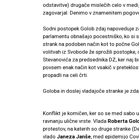
odstavitve) drugače mislečih celo v medijih
zagovarjal. Denimo v znamenitem pogov
Sodni postopek Golob zdaj napoveduje za
parlamentu obnašajo pocestniško, ko si 
strank na podoben način kot to počne Golo
volitvah iz Svobode že sprožili postopke, 
Stevanovića za predsednika DZ, ker naj bi 
povsem enak način kot vsakič v preteklo
propadli na celi črti.
Goloba in doslej vladajoče stranke je zda
Konflikt je komičen, ker so se med sabo uda
ravnanju ulične vrste. Vlada
Roberta Gol
protestov, na katerih so druge stranke (De
vlado
Janeza Janše
, med epidemijo Covi