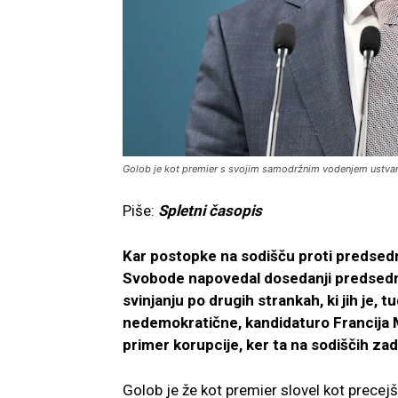
Golob je kot premier s svojim samodržnim vodenjem ustvarjal
Piše:
Spletni časopis
Kar postopke na sodišču proti predsed
Svobode napovedal dosedanji predsednik
svinjanju po drugih strankah, ki jih je, 
nedemokratične, kandidaturo Francija M
primer korupcije, ker ta na sodiščih za
Golob je že kot premier slovel kot precejše