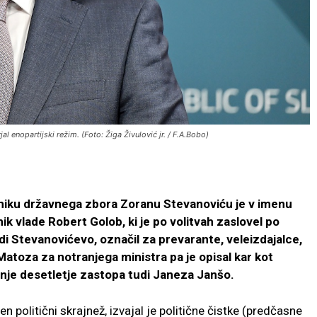
 enopartijski režim. (Foto: Žiga Živulović jr. / F.A.Bobo)
niku državnega zbora Zoranu Stevanoviću je v imenu
 vlade Robert Golob, ki je po volitvah zaslovel po
tudi Stevanovićevo, označil za prevarante, veleizdajalce,
atoza za notranjega ministra pa je opisal kar kot
dnje desetletje zastopa tudi Janeza Janšo.
n politični skrajnež, izvajal je politične čistke (predčasne