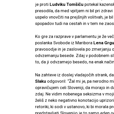
je proti
Ludviku Tomšiču
potekal kazenski
presodila, da med vpitjem ni bil pri zdrav
uspelo vnovčiti na prejšnjih volitvah, je b
spopadov tudi na cestah in v tem ne zaos
Ko gre za razprave v parlamentu je že ve
poslanka Svobode iz Maribora
Lena Grgu
pravosodje in je zaslovela po zmerjanju o
odvzemanju besede. Zdaj v podobnem slogu
to, da ji odvzamejo besedo, na enak način
Na zahteve iz doslej vladajočih strank, d
Slaku
odgovoril: “Žal mi je, pa nerodno m
opravičujem celi Sloveniji, da morajo in d
zdaj. Ne vidim nobenega seksizma v moji 
želiš z neko negativno konotacijo uprizoriti
retoriki, ki sodi v ustanovo, ki bi morala 
predstavljati Slovenijo je to samo eden o