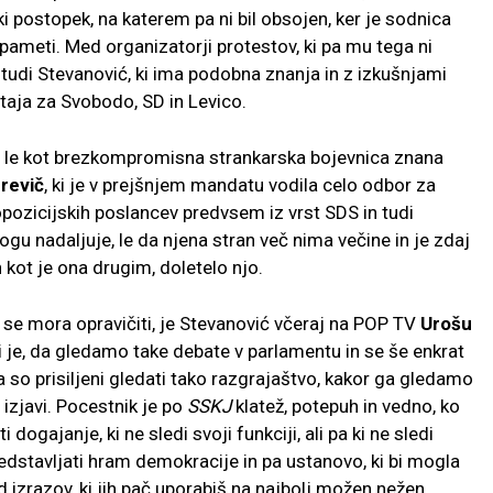
 postopek, na katerem pa ni bil obsojen, ker je sodnica
i pameti. Med organizatorji protestov, ki pa mu tega ni
il tudi Stevanović, ki ima podobna znanja in z izkušnjami
taja za Svobodo, SD in Levico.
č le kot brezkompromisna strankarska bojevnica znana
revič
, ki je v prejšnjem mandatu vodila celo odbor za
pozicijskih poslancev predvsem iz vrst SDS in tudi
 nadaljuje, le da njena stran več nima večine in je zdaj
 kot je ona drugim, doletelo njo.
a se mora opravičiti, je Stevanović včeraj na POP TV
Urošu
i je, da gledamo take debate v parlamentu in se še enkrat
a so prisiljeni gledati tako razgrajaštvo, kakor ga gledamo
izjavi. Pocestnik je po
SSKJ
klatež, potepuh in vedno, ko
 dogajanje, ki ne sledi svoji funkciji, ali pa ki ne sledi
predstavljati hram demokracije in pa ustanovo, ki bi mogla
d izrazov, ki jih pač uporabiš na najbolj možen nežen