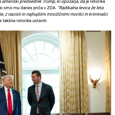
a ameriški predsednik Trump, ki opozarja, da j
e retorika
 ki smo mu danes priča v ZDA.
“
Radikalna levica že leta
e, z nacisti in najhujšimi množičnimi morilci in kriminalci
 takšna retorika ustaviti.