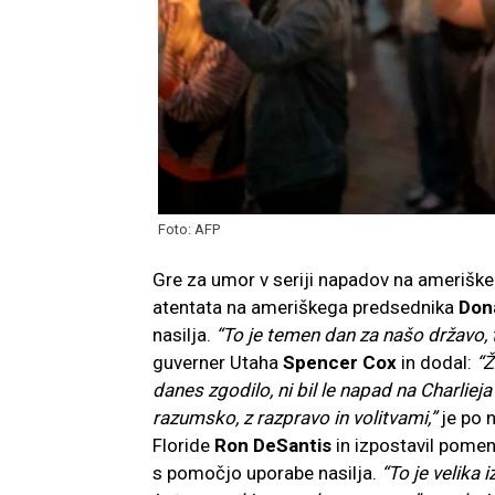
Foto: AFP
Gre za umor v seriji napadov na amerišk
atentata na ameriškega predsednika
Don
nasilja.
“To je temen dan za našo državo, t
guverner Utaha
Spencer Cox
in dodal:
“Ž
danes zgodilo, ni bil le napad na Charlie
razumsko, z razpravo in volitvami,”
je po
Floride
Ron DeSantis
in izpostavil pomen
s pomočjo uporabe nasilja.
“To je velika 