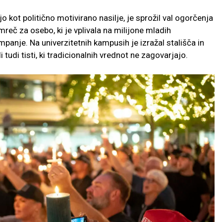
ejo kot politično motivirano nasilje, je sprožil val ogorčenja
mreč za osebo, ki je vplivala na milijone mladih
anje. Na univerzitetnih kampusih je izražal stališča in
 tudi tisti, ki tradicionalnih vrednot ne zagovarjajo.