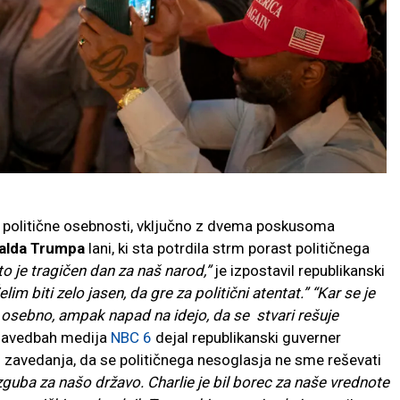
e politične osebnosti, vključno z dvema poskusoma
alda Trumpa
lani, ki sta potrdila strm porast političnega
o je tragičen dan za naš narod,”
je izpostavil republikanski
elim biti zelo jasen, da gre za politični atentat.”
“Kar se je
ja osebno, ampak napad na idejo, da se stvari rešuje
 navedbah medija
NBC 6
dejal republikanski guverner
 zavedanja, da se političnega nesoglasja ne sme reševati
izguba za našo državo. Charlie je bil borec za naše vrednote