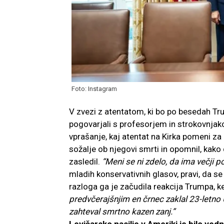
Foto: Instagram
V zvezi z atentatom, ki bo po besedah Tr
pogovarjali s profesorjem in strokovnjak
vprašanje, kaj atentat na Kirka pomeni za 
sožalje ob njegovi smrti in opomnil, kako 
zasledil.
“Meni se ni zdelo, da ima večji p
mladih konservativnih glasov, pravi, da se
razloga ga je začudila reakcija Trumpa, k
predvčerajšnjim en črnec zaklal 23-letno Uk
zahteval smrtno kazen zanj.”
Levičarsko nasilje v Ameriki je bilo ve