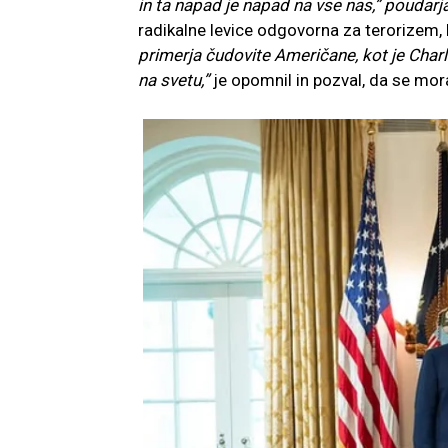
in ta napad je napad na vse nas,” poudarj
radikalne levice odgovorna za terorizem,
primerja čudovite Američane, kot je Charli
na svetu,”
je opomnil in pozval, da se mora