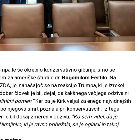
umpa le še okrepilo konzervativno gibanje, smo se
om za ameriške študije dr.
Bogomilom Ferfilo
. Na
ZDA, je, nanašajoč se na reakcijo Trumpa, ki je izrekel
dober človek je bil, dejal, da kakšnega večjega odziva ni
olitični pomen.”
Ker pa je Kirk veljal za enega najvidnejših
 bo njegova smrt poznala pri konservativcih. Iz tega
er je bil dokaj zmeren v odzivu.
“Ko sem videl, da je
rajinko, ki je ravno pribežala, se je oglasil in takoj
dno močno