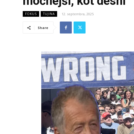
močnejši, kot desni
12. septembra, 2025
FOKUS
TUJINA
Share