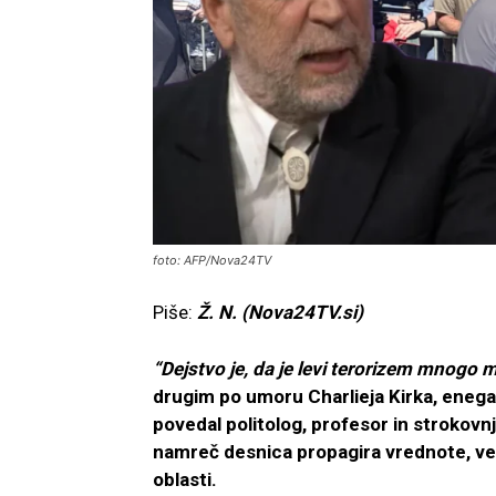
foto: AFP/Nova24TV
Piše:
Ž. N. (Nova24TV.si)
“Dejstvo je, da je levi terorizem mnogo m
drugim po umoru Charlieja Kirka, enega
povedal politolog, profesor in strokovn
namreč desnica propagira vrednote, vero
oblasti.