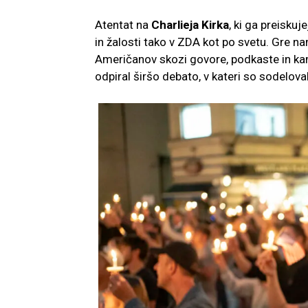
Atentat na
Charlieja Kirka
, ki ga preiskuj
in žalosti tako v ZDA kot po svetu. Gre na
Američanov skozi govore, podkaste in kamp
odpiral širšo debato, v kateri so sodelovali