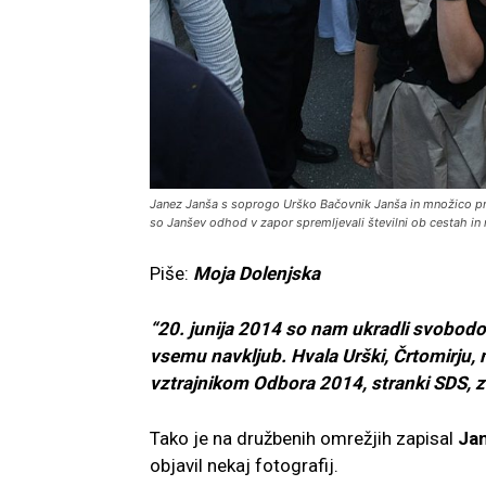
Janez Janša s soprogo Urško Bačovnik Janša in množico pre
so Janšev odhod v zapor spremljevali številni ob cestah in na 
Piše:
Moja Dolenjska
“20. junija 2014 so nam ukradli svobodo 
vsemu navkljub. Hvala Urški, Črtomirju
vztrajnikom Odbora 2014, stranki SDS, z
Tako je na družbenih omrežjih zapisal
Ja
objavil nekaj fotografij.