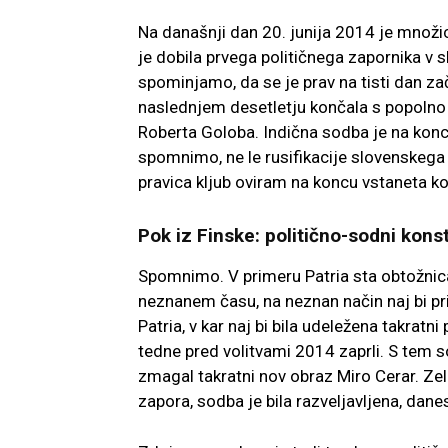
Na današnji dan 20. junija 2014 je množ
je dobila prvega političnega zapornika v 
spominjamo, da se je prav na tisti dan za
naslednjem desetletju končala s popolno po
Roberta Goloba. Indična sodba je na koncu
spomnimo, ne le rusifikacije slovenskega
pravica kljub oviram na koncu vstaneta ko
Pok iz Finske: politično-sodni konst
Spomnimo. V primeru Patria sta obtožnica 
neznanem času, na neznan način naj bi pr
Patria, v kar naj bi bila udeležena takrat
tedne pred volitvami 2014 zaprli. S tem s
zmagal takratni nov obraz Miro Cerar. Zelo
zapora, sodba je bila razveljavljena, dane