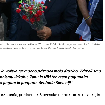
d odhodom v zapor na Dobu, 20. junija 2014. Zbralo se je več tisoč ljudi. Dodatno
cestnih nadvozih, ki so jih preplavili številni transparenti. (vir: arhiv)
in volitve ter močno prizadeli mojo družino. Zdržali smo
, malemu Jakobu, Žanu in Niki ter vsem pogumnim
a pogum in podporo. Svoboda Sloveniji.”
nez Janša
, predsednik Slovenske demokratske stranke, in