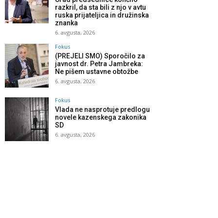
razkril, da sta bili z njo v avtu
ruska prijateljica in družinska
znanka
6. avgusta, 2026
Fokus
(PREJELI SMO) Sporočilo za
javnost dr. Petra Jambreka:
Ne pišem ustavne obtožbe
6. avgusta, 2026
Fokus
Vlada ne nasprotuje predlogu
novele kazenskega zakonika
SD
6. avgusta, 2026