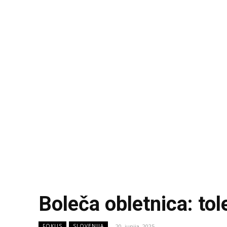
Boleča obletnica: tol
20. junija, 2025
FOKUS
SLOVENIJA