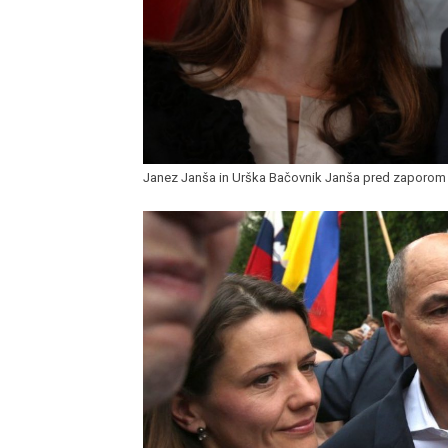
Janez Janša in Urška Bačovnik Janša pred zaporom v