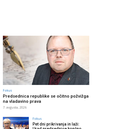
Fokus
Predsednica republike se očitno požvižga
na vladavino prava
7. avgusta, 2026
Fokus
Pet dni prikrivanja in laži:
Urad predsednice končno