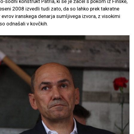
no-sodni konstrukt Patria, ki se je začel s pokom iz Finske,
eseni 2008 izvedli tudi zato, da so lahko prek takratne
 evrov iranskega denarja sumljivega izvora, z visokimi
so odnašali v kovčkih.