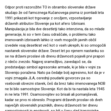
Odpor proti razorožitvi TO in obrambo slovenske države
skušajo že od famoznega Kučanovega pisma iz pomladi leta
1991 prikazati kot trgovanje z orožjem, vzpostavljanje
državnih atributov Slovenije pa kot afero Izbrisani.
Manipulacija je bila dve desetletji tako intenzivna, da so mlade
generacije, ki so v tem času odraščale, o problemu tako
imenovanih izbrisanih lahko iz vseh mogočih javnih občil
izvedele vsaj desetkrat več kot o vseh ukrepih, ki so omogočili
nastanek slovenske države. Deset let po njenem nastanku so
se na državni proslavi ob dnevu državnosti pojavili prvi prapori
z rdečo zvezdo. Najprej sramežljivo, zavedajoč se, da
predstavljajo simbol agresorske armade, ki je bila v vojni za
Slovenijo poražena. Nato pa čedalje bolj agresivno, kot da je v
vojni zmagala JLA, osrednji poudarki govorcev pa so
vsebovali obvezni stavek, češ da brez tako imenovanega NOB
ne bi bilo samostojne Slovenije. Kot da bi ta nastala leta 1945
in ne leta 1991. Osamosvojitev so brisali ali pomanjševali,
kadar se prvo ni obneslo. Programi državnih proslav ob dveh
največjih slovenskih praznikih, dnevu državnosti ter dnevu
samostojnosti in enotnosti, so bili v času vlad tranzicijske