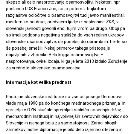
skepso ali celo nasprotovanje osamosvojitvi. Nekateri, npr.
poslanec LDS Franco Juri, so jo potem z bojkotom
razglasitve odločitve o osamosvojitvi tudi javno manifestirali,
medtem ko so drugi, predvsem ljudje iz naslednice ZKS, v
slovenski javnosti govorili eno, tujim virom pa drugo. Oboji pa
so imeli podobna negativna stališča do vseh realnih ukrepov
slovenske osamosvojitve, še posebej do obrambnih. Le-te so
še posebej smešili. Nekaj primerov takega pristopa je
objavljenih v zborniku Bela knjiga osamosvojitve –
nasprotovanja, ovire, izdaja, ki ga je leta 2013 izdalo Združenje
za vrednote slovenske osamosvojitve.
Informacija kot velika prednost
Pristojne slovenske institucije so vse od prisege Demosove
vlade maja 1990 pa do končnega mednarodnega priznanja in
sprejetja v OZN skušale spremljati stališča sosednjih držav,
mednarodnih institucij in najvplivnejših svetovnih dejavnikov do
Slovenije in njenega boja za samostojnost. Zaradi skopih
zametkov lastne diplomacije je bilo delo izjemno oteženo in