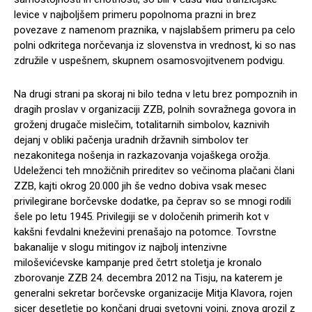
levice v najboljšem primeru popolnoma prazni in brez
povezave z namenom praznika, v najslabšem primeru pa celo
polni odkritega norčevanja iz slovenstva in vrednost, ki so nas
združile v uspešnem, skupnem osamosvojitvenem podvigu.
Na drugi strani pa skoraj ni bilo tedna v letu brez pompoznih in
dragih proslav v organizaciji ZZB, polnih sovražnega govora in
groženj drugače mislečim, totalitarnih simbolov, kaznivih
dejanj v obliki pačenja uradnih državnih simbolov ter
nezakonitega nošenja in razkazovanja vojaškega orožja.
Udeleženci teh množičnih prireditev so večinoma plačani člani
ZZB, kajti okrog 20.000 jih še vedno dobiva vsak mesec
privilegirane borčevske dodatke, pa čeprav so se mnogi rodili
šele po letu 1945. Privilegiji se v določenih primerih kot v
kakšni fevdalni kneževini prenašajo na potomce. Tovrstne
bakanalije v slogu mitingov iz najbolj intenzivne
miloševićevske kampanje pred četrt stoletja je kronalo
zborovanje ZZB 24. decembra 2012 na Tisju, na katerem je
generalni sekretar borčevske organizacije Mitja Klavora, rojen
sicer desetletje po končani drugi svetovni vojni, znova grozil z