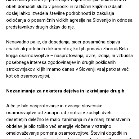
obeh domačih služb v periodiki in različnih knjižnih izdajah
doslej lahko izvedela številne podrobnosti iz zakulisja
odločanja o posamičnih vidikih agresije na Slovenijo in odnosa
predstavnikov drugih držav do nje.
Nenavadno pa je, da dosedanja, sicer posamična objava
enakih ali podobnih dokumentov, kot jih prinaša zbornik Bela
knjiga osamosvojitve – nasprotovanja, ovire, izdaja, ni vzbudila
posebnega interesa zgodovinarjev in drugih poklicanih
strokovnjakov, ki jih imamo danes v Sloveniji vsaj petkrat več
kot ob osamosvojitvi.
Nezanimanje za nekatera dejstva in izkrivljanje drugih
A če je bilo nasprotovanje in oviranje slovenske
osamosvojitve od zunaj in od znotraj v zadnjih dveh
desetletjih deležno le malo zanimanja in še manj znanstvenih
obdelav, je bilo toliko več energije vložene v vztrajno
omalovaževanje pomena osamosvojitve. Številni dogodki in