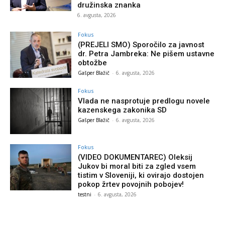
družinska znanka
6. avgusta, 2026
Fokus
(PREJELI SMO) Sporočilo za javnost
dr. Petra Jambreka: Ne pišem ustavne
obtožbe
Gašper Blažič
-
6. avgusta, 2026
Fokus
Vlada ne nasprotuje predlogu novele
kazenskega zakonika SD
Gašper Blažič
-
6. avgusta, 2026
Fokus
(VIDEO DOKUMENTAREC) Oleksij
Jukov bi moral biti za zgled vsem
tistim v Sloveniji, ki ovirajo dostojen
pokop žrtev povojnih pobojev!
testni
-
6. avgusta, 2026