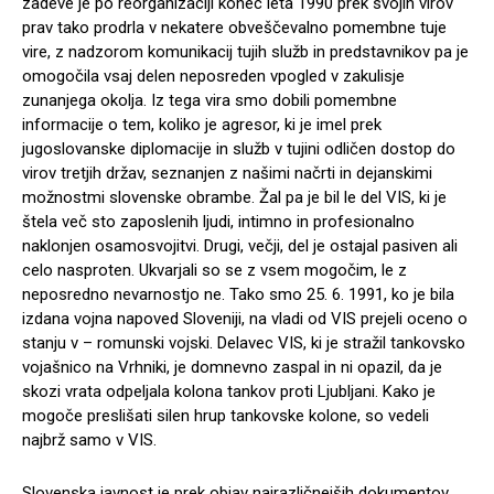
zadeve je po reorganizaciji konec leta 1990 prek svojih virov
prav tako prodrla v nekatere obveščevalno pomembne tuje
vire, z nadzorom komunikacij tujih služb in predstavnikov pa je
omogočila vsaj delen neposreden vpogled v zakulisje
zunanjega okolja. Iz tega vira smo dobili pomembne
informacije o tem, koliko je agresor, ki je imel prek
jugoslovanske diplomacije in služb v tujini odličen dostop do
virov tretjih držav, seznanjen z našimi načrti in dejanskimi
možnostmi slovenske obrambe. Žal pa je bil le del VIS, ki je
štela več sto zaposlenih ljudi, intimno in profesionalno
naklonjen osamosvojitvi. Drugi, večji, del je ostajal pasiven ali
celo nasproten. Ukvarjali so se z vsem mogočim, le z
neposredno nevarnostjo ne. Tako smo 25. 6. 1991, ko je bila
izdana vojna napoved Sloveniji, na vladi od VIS prejeli oceno o
stanju v – romunski vojski. Delavec VIS, ki je stražil tankovsko
vojašnico na Vrhniki, je domnevno zaspal in ni opazil, da je
skozi vrata odpeljala kolona tankov proti Ljubljani. Kako je
mogoče preslišati silen hrup tankovske kolone, so vedeli
najbrž samo v VIS.
Slovenska javnost je prek objav najrazličnejših dokumentov