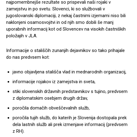
najpomembnejše rezultate so prispevali naši rojaki v
zamejstvu in po svetu. Slovenci, ki so službovali v
jugoslovanski diplomaciji, z nekaj častnimi izjemami niso bili
naklonjeni osamosvojitvi in od njih smo dobili še manj
uporabnih informacij kot od Slovencev na visokih častniških
položajih v JLA.
Informacije o stališčih zunanjih dejavnikov so tako prihajale
do nas predvsem kot:
javno objavljena stališča vlad in mednarodnih organizacij,
informacije rojakov iz zamejstva in sveta,
stiki slovenskih državnih predstavnikov s tujino, predvsem
z diplomatskim osebjem drugih držav,
poročila domačih obveščevalnih služb,
poročila tujih služb, do katerih je Slovenija dostopala prek
dela lastnih služb ali prek izmenjave informacij (predvsem
z RH).