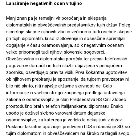
Lansiranje negativnih ocen v tujino
Manj znan pa je temeljni vir poročanja in sklepanja
diplomatskih in obveščevalnih predstavnikov tujih držav. Poleg
siceršnje skepse njihovih vlad in večinoma tudi osebne skepse
pri tujih diplomatih, ki so iz Slovenije in soseščine spremljali
dogajanje v času osamosvajanja, so k negativnim ocenam
veliko pripomogli tudi njihovi slovenski sogovorci.
Obveščevalna in diplomatska poročila ter prepisi telefonskih
pogovorov domačih in tujih služb, objavljena v pričujočem
zborniku, osvetljujejo prav ta vidik. Prva šokantna ugotovitev
ob njihovem prebiranju je spoznanje, da tujcem pravzaprav ni
bilo nič skrito, niti najvišje državne skrivnosti ne. Celo
informacije o vsebini strogo zaupnega predloga ustavnega
zakona o osamosvojitvi je član Predsedstva RS Ciril Zlobec
prostodušno bral v telefon italijanskemu diplomatu. Enako
usodo je doživel skrbno varovani datum dejanske
osamosvojitve, za katerega je vedelo le nekaj ljudi v državi.
Poslanci takratne opozicije, predvsem LDS in današnje SD, so
tujim diplomatom in obveščevalcem na široko razlagali svojo