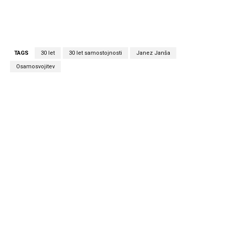
TAGS
30 let
30 let samostojnosti
Janez Janša
Osamosvojitev