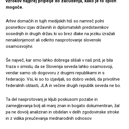
vzrokov najprej pripelje do začudenja, kako je to sploh
mogoče.
Arhivi domačih in tujih medijskih hiš so namreč polni
posnetkov izjav državnih in diplomatskih predstavnikov
sosednjih in drugih držav, ki so brez dlake na jeziku izražali
nenaklonjenost ali odkrito nasprotovanje slovenski
osamosvojitvi.
Še največ, kar smo lahko dobrega slišali v naš prid, je bila
fraza v smislu, da se Slovenija seveda lahko osamosvoji,
vendar samo ob dogovoru z drugimi republikami in s
federacijo. Vsi, ki so to izjavljali, so dobro vedeli, da privolitve
federalnih oblasti, JLA in večine drugih republik seveda ne bo.
Ta del nasprotovanj je kljub poskusom pozabe in
zamegljevanja bolj ali manj znan in bogato dokumentiran, žal
pa ne dovolj analiziran in obdelan v delih zgodovinske stroke
in z vidika preučevanja mednarodnih odnosov.