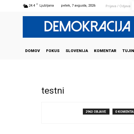
C
Prijava / Odjava
24.4
Ljubljana
petek, 7 avgusta, 2026
DOMOV
FOKUS
SLOVENIJA
KOMENTAR
TUJI
testni
2963 OBJAVE
0 KOMENTA