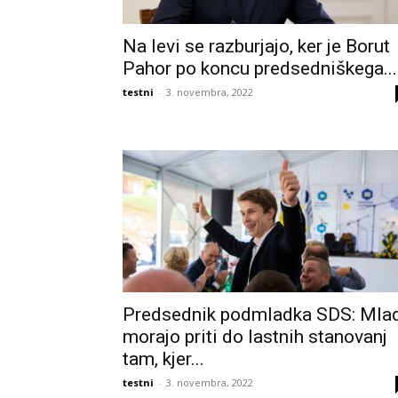
Na levi se razburjajo, ker je Borut
Pahor po koncu predsedniškega...
testni
-
3. novembra, 2022
Predsednik podmladka SDS: Mla
morajo priti do lastnih stanovanj
tam, kjer...
testni
-
3. novembra, 2022