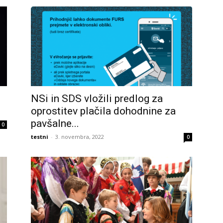
NSi in SDS vložili predlog za
oprostitev plačila dohodnine za
pavšalne...
0
testni
-
3. novembra, 2022
0