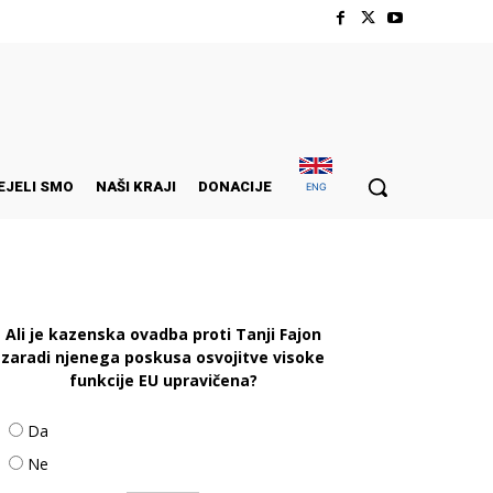
EJELI SMO
NAŠI KRAJI
DONACIJE
ENG
Ali je kazenska ovadba proti Tanji Fajon
zaradi njenega poskusa osvojitve visoke
funkcije EU upravičena?
Da
Ne