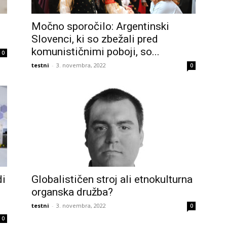
Močno sporočilo: Argentinski
Slovenci, ki so zbežali pred
komunističnimi poboji, so...
0
testni
-
3. novembra, 2022
0
di
Globalističen stroj ali etnokulturna
organska družba?
testni
-
3. novembra, 2022
0
0