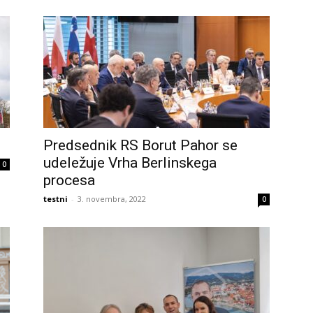
Predsednik RS Borut Pahor se
udeležuje Vrha Berlinskega
0
procesa
testni
-
3. novembra, 2022
0